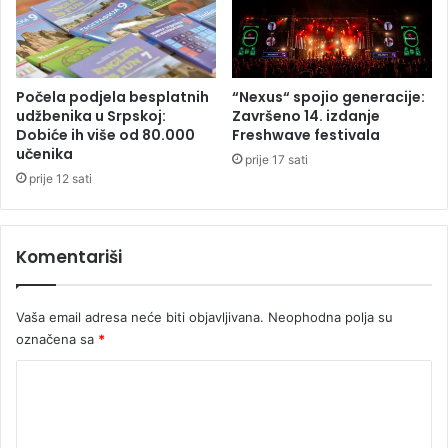
e
š
8
0
m
i
Počela podjela besplatnih
“Nexus“ spojio generacije:
l
udžbenika u Srpskoj:
Završeno 14. izdanje
i
Dobiće ih više od 80.000
Freshwave festivala
učenika
o
prije 17 sati
n
prije 12 sati
a
K
M
Komentariši
Vaša email adresa neće biti objavljivana.
Neophodna polja su
označena sa
*
K
o
m