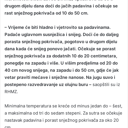
drugom dijelu dana doći do jačih padavina i očekuje se
a
rast snježnog pokrivača od 10 do 50 cm.
n
e
– Vrijeme će biti hladno i vjetrovito sa padavinama.
m
a
Padaće uglavnom susnježica i snijeg. Doći će do daljeg
i
porasta snježnog pokrivača, pogotovo u drugom dijelu
l
dana kada će snijeg ponovo jačati. Očekuje se porast
snježnog pokrivača za dodatnih 10 do 20 centimetara,
ponegdje na zapadu i više. U višim predjelima od 20 do
40 cm novog snijega, na zapadu i do 50 cm, gdje će jak
vetar praviti mećave i snježne nanose. Na jugu suvo i
postepeno razvedravanje uz olujnu buru –
saopštili su iz
RHMZ.
Minimalna temperatura se kreće od minus jedan do – šest,
a maksimalna od tri do sedam stepeni. Za sutra se očekuje
nastavak padavina i porast snježnog pokrivača za oko 20
cm.