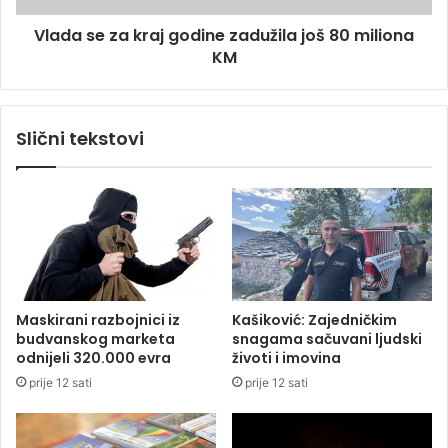
o
a
v
Vlada se za kraj godine zadužila još 80 miliona
k
u
KM
r
k
a
a
j
o
g
Slični tekstovi
N
o
a
d
g
i
e
n
t
e
s
z
e
a
d
d
o
u
Maskirani razbojnici iz
Kašiković: Zajedničkim
p
ž
budvanskog marketa
snagama sačuvani ljudski
o
i
odnijeli 320.000 evra
životi i imovina
b
l
prije 12 sati
prije 12 sati
j
a
e
j
d
o