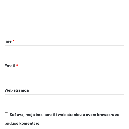
e
n
t
a
r
Ime
*
*
Email
*
Web stranica
Sačuvaj moje ime, email i web stranicu u ovom browseru za
buduće komentare.