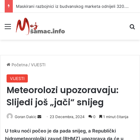
Maskirani razbojnici iz budvanskog marketa odnijeli 320.000 evra
Meni
P
Početna
/
VIJESTI
VIJESTI
Meteorolozi upozoravaju:
Slijedi još „jači“ snijeg
Goran Dakic
S
23 Decembra, 2024
0
1 minut čitanja
e
U toku noći počeo je da pada snijeg, a Republički
n
hidrometeorološki zavod (RHMZ) upozorava da će u
d