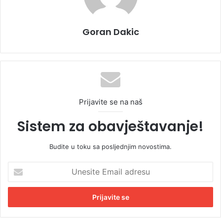
Goran Dakic
Prijavite se na naš
Sistem za obavještavanje!
Budite u toku sa posljednjim novostima.
U
n
e
s
i
t