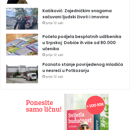
Kašiković: Zajedničkim snagama
sačuvani ljudski životi i imovina
prije 12 sati
Počela podjela besplatnih udžbenika
u Srpskoj: Dobiće ih više od 80.000
učenika
prije 12 sati
Poznato stanje povrijeđenog mladića
u nesreći u Potkozarju
prije 12 sati