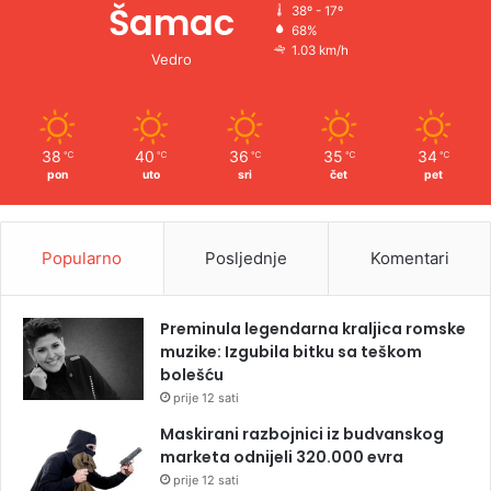
Šamac
38º - 17º
68%
1.03 km/h
Vedro
38
40
36
35
34
℃
℃
℃
℃
℃
pon
uto
sri
čet
pet
Popularno
Posljednje
Komentari
Preminula legendarna kraljica romske
muzike: Izgubila bitku sa teškom
bolešću
prije 12 sati
Maskirani razbojnici iz budvanskog
marketa odnijeli 320.000 evra
prije 12 sati