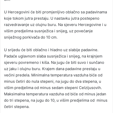
U Hercegovini će biti promjenljivo oblačno sa padavinama
koje tokom jutra prestaju. U nastavku jutra postepeno
razvedravanje uz olujnu buru. Na sjeveru Hercegovine i u
višim predjelima susnježica i snijeg, uz povećanje
sniježnog porkivača do 10 cm.
U srijedu će biti oblačno i hladno uz slabije padavine.
Padaće uglavnom slaba susnježica i snijeg, na krajnjem
sjeveru povremeno i kiša. Na jugu će biti suvo i sunčano
uz jaku i olujnu buru. Krajem dana padavine prestaju u
većini predela. Minimalna temperatura vazduha biće od
minus četiri do nula stepeni, na jugu do dva stepena, u
višim predjelima od minus sedam stepeni Celzijusovih.
Maksimalna temperatura vazduha od biće od minus jedan
do tri stepena, na jugu do 10, u višim predjelima od minus
četiri stepena.