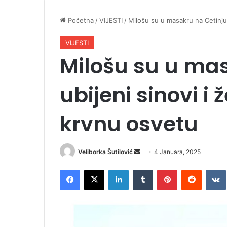
Početna
/
VIJESTI
/
Milošu su u masakru na Cetinju 
VIJESTI
Milošu su u mas
ubijeni sinovi i
krvnu osvetu
Veliborka Šutilović
S
4 Januara, 2025
e
Facebook
X
LinkedIn
Tumblr
Pinterest
Reddit
VK
n
d
a
n
e