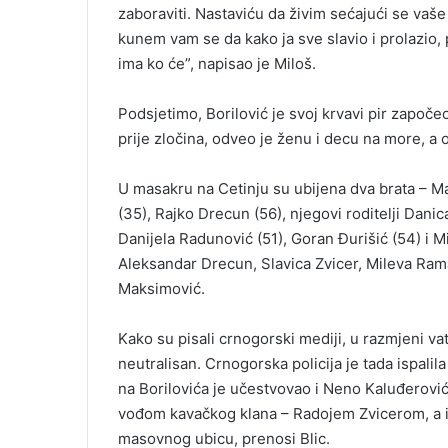
zaboraviti. Nastaviću da živim sećajući se vaše
kunem vam se da kako ja sve slavio i prolazio, p
ima ko će”, napisao je Miloš.
Podsjetimo, Borilović je svoj krvavi pir zapo
prije zločina, odveo je ženu i decu na more, a o
U masakru na Cetinju su ubijena dva brata – Ma
(35), Rajko Drecun (56), njegovi roditelji Danica
Danijela Radunović (51), Goran Đurišić (54) i M
Aleksandar Drecun, Slavica Zvicer, Mileva Rama
Maksimović.
Kako su pisali crnogorski mediji, u razmjeni vat
neutralisan. Crnogorska policija je tada ispalil
na Borilovića je učestvovao i Neno Kaluđerović,
vođom kavačkog klana – Radojem Zvicerom, a is
masovnog ubicu, prenosi Blic.