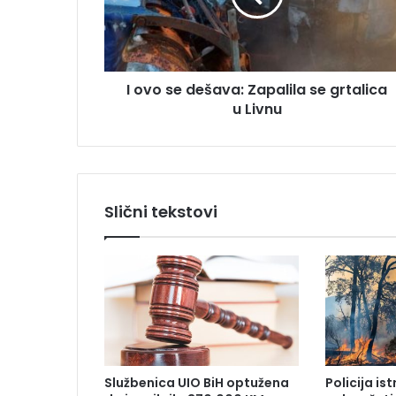
d
e
r
d
e
e
s
š
u
I ovo se dešava: Zapalila se grtalica
a
u Livnu
v
a
:
Z
a
p
Slični tekstovi
a
l
i
l
a
s
e
g
r
Službenica UIO BiH optužena
Policija is
t