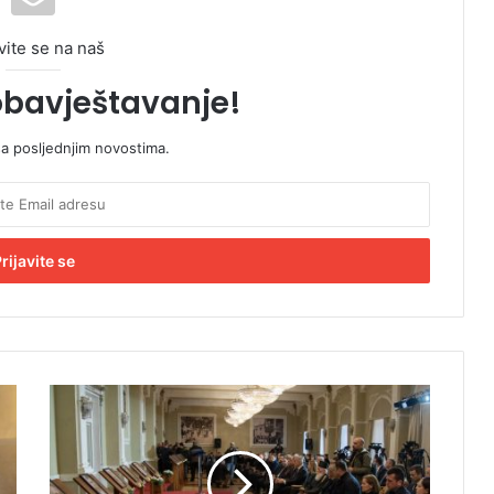
vite se na naš
obavještavanje!
sa posljednjim novostima.
K
o
m
e
m