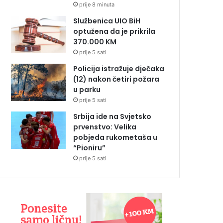
prije 8 minuta
Službenica UIO BiH
optužena da je prikrila
370.000 KM
prije 5 sati
Policija istražuje dječaka
(12) nakon četiri požara
u parku
prije 5 sati
Srbija ide na Svjetsko
prvenstvo: Velika
pobjeda rukometaša u
“Pioniru”
prije 5 sati