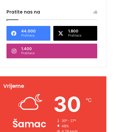
Pratite nas na
44.000
1.800
Pratilaca
Pratilaca
1.400
Pratilaca
Vrijeme
30
℃
Šamac
30º - 27º
48%
4.76 km/h