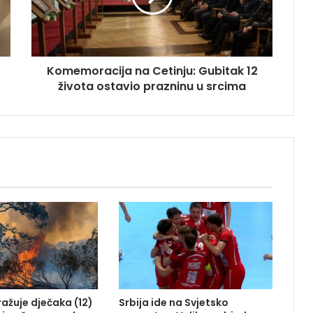
o
r
a
c
Komemoracija na Cetinju: Gubitak 12
i
života ostavio prazninu u srcima
j
a
n
a
C
e
t
i
n
j
u
:
G
u
b
tražuje dječaka (12)
Srbija ide na Svjetsko
i