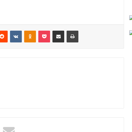
Reddit
VKontakte
Odnoklassniki
Pocket
Podijeli putem Emaila
Odštampaj