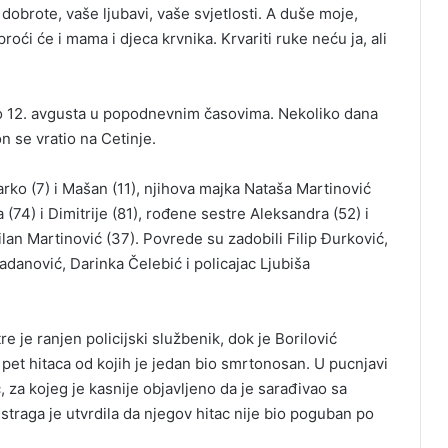
 dobrote, vaše ljubavi, vaše svjetlosti. A duše moje,
roći će i mama i djeca krvnika. Krvariti ruke neću ja, ali
čeo 12. avgusta u popodnevnim časovima. Nekoliko dana
n se vratio na Cetinje.
rko (7) i Mašan (11), njihova majka Nataša Martinović
 (74) i Dimitrije (81), rođene sestre Aleksandra (52) i
ilan Martinović (37). Povrede su zadobili Filip Đurković,
danović, Darinka Čelebić i policajac Ljubiša
re je ranjen policijski službenik, dok je Borilović
a pet hitaca od kojih je jedan bio smrtonosan. U pucnjavi
 za kojeg je kasnije objavljeno da je sarađivao sa
traga je utvrdila da njegov hitac nije bio poguban po