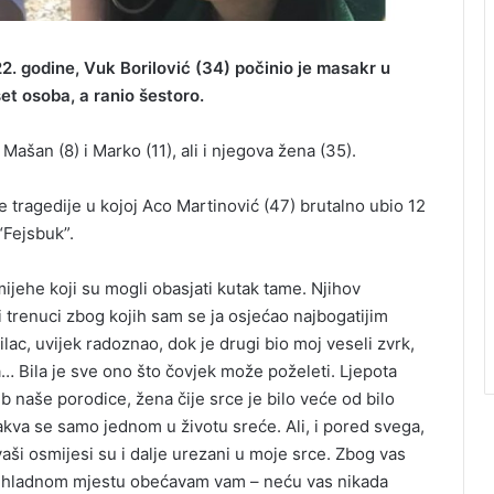
022. godine, Vuk Borilović (34) počinio je masakr u
et osoba, a ranio šestoro.
ašan (8) i Marko (11), ali i njegova žena (35).
je tragedije u kojoj Aco Martinović (47) brutalno ubio 12
“Fejsbuk”.
mijehe koji su mogli obasjati kutak tame. Njihov
li trenuci zbog kojih sam se ja osjećao najbogatijim
lac, uvijek radoznao, dok je drugi bio moj veseli zvrk,
 Bila je sve ono što čovjek može poželeti. Ljepota
stub naše porodice, žena čije srce je bilo veće od bilo
 kakva se samo jednom u životu sreće. Ali, i pored svega,
aši osmijesi su i dalje urezani u moje srce. Zbog vas
m hladnom mjestu obećavam vam – neću vas nikada