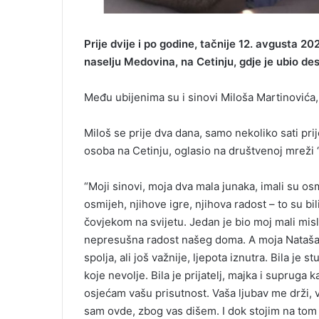
Prije dvije i po godine, tačnije 12. avgusta 2
naselju Medovina, na Cetinju, gdje je ubio des
Među ubijenima su i sinovi Miloša Martinovića, M
Miloš se prije dva dana, samo nekoliko sati pri
osoba na Cetinju, oglasio na društvenoj mreži 
“Moji sinovi, moja dva mala junaka, imali su os
osmijeh, njihove igre, njihova radost – to su bi
čovjekom na svijetu. Jedan je bio moj mali misli
nepresušna radost našeg doma. A moja Nataša…
spolja, ali još važnije, ljepota iznutra. Bila je 
koje nevolje. Bila je prijatelj, majka i supruga
osjećam vašu prisutnost. Vaša ljubav me drži, v
sam ovde, zbog vas dišem. I dok stojim na to