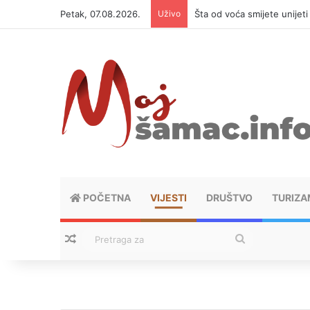
Petak, 07.08.2026.
Uživo
Šta od voća smijete unijet
POČETNA
VIJESTI
DRUŠTVO
TURIZA
Nasumični tekstovi
Pretraga
za