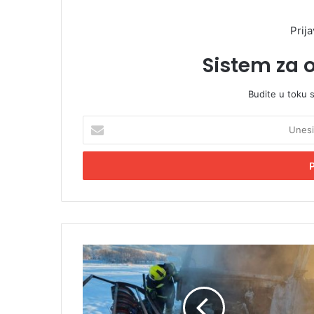
Prija
Sistem za 
Budite u toku 
U
n
e
s
i
t
e
E
m
I
a
o
i
v
l
o
a
s