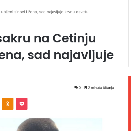
ubijeni sinovi i žena, sad najavljuje krvnu osvetu
akru na Cetinju
 žena, sad najavljuje
0
2 minuta čitanja
ontakte
Odnoklassniki
Pocket