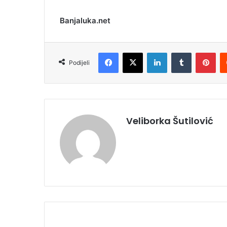
Banjaluka.net
Facebook
X
LinkedIn
Tumblr
Pinterest
Podijeli
Veliborka Šutilović