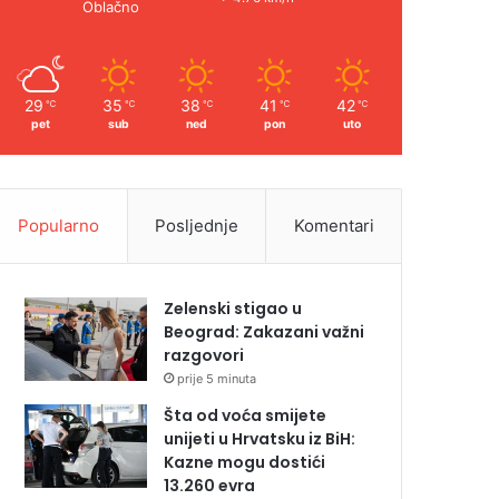
Oblačno
29
35
38
41
42
℃
℃
℃
℃
℃
pet
sub
ned
pon
uto
Popularno
Posljednje
Komentari
Zelenski stigao u
Beograd: Zakazani važni
razgovori
prije 5 minuta
Šta od voća smijete
unijeti u Hrvatsku iz BiH:
Kazne mogu dostići
13.260 evra