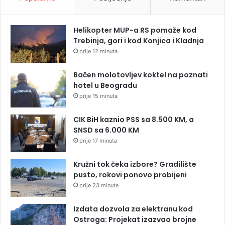
Helikopter MUP-a RS pomaže kod
Trebinja, gori i kod Konjica i Kladnja
prije 12 minuta
Bačen molotovljev koktel na poznati
hotel u Beogradu
prije 15 minuta
CIK BiH kaznio PSS sa 8.500 KM, a
SNSD sa 6.000 KM
prije 17 minuta
Kružni tok čeka izbore? Gradilište
pusto, rokovi ponovo probijeni
prije 23 minute
Izdata dozvola za elektranu kod
Ostroga: Projekat izazvao brojne