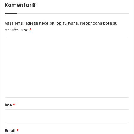
Komentariši
k
č
a
i
n
Vaša email adresa neće biti objavljivana.
Neophodna polja su
e
označena sa
*
K
o
m
e
n
t
a
r
Ime
*
*
Email
*