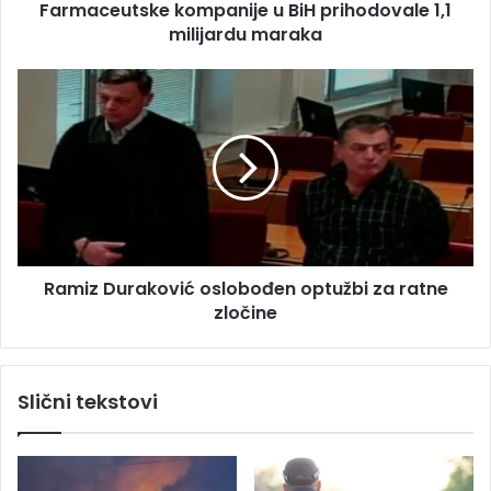
s
Farmaceutske kompanije u BiH prihodovale 1,1
s
u
milijardu maraka
k
e
k
R
o
a
m
m
p
i
a
z
n
D
i
u
j
r
e
a
u
Ramiz Duraković oslobođen optužbi za ratne
k
B
zločine
o
i
v
H
i
p
ć
Slični tekstovi
r
o
i
s
h
l
o
o