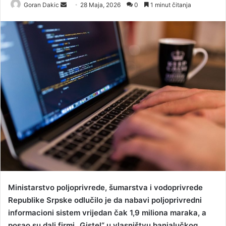
Goran Dakic
S
28 Maja, 2026
0
1 minut čitanja
e
n
d
a
n
e
m
a
i
l
Ministarstvo poljoprivrede, šumarstva i vodoprivrede
Republike Srpske odlučilo je da nabavi poljoprivredni
informacioni sistem vrijedan čak 1,9 miliona maraka, a
posao su dali firmi „Gistel“ u vlasništvu banjalučkog