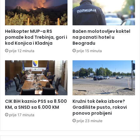
d
b
o
o
v
đ
a
e
l
n
Helikopter MUP-a RS
Bačen molotovljev koktel
e
o
pomaže kod Trebinja, gori i
na poznati hotel u
1
p
kod Konjica i Kladnja
Beogradu
,
t
prije 12 minuta
prije 15 minuta
1
u
m
ž
i
b
l
i
i
z
j
a
a
r
r
a
CIK BiH kaznio PSS sa 8.500
Kružni tok čeka izbore?
d
t
KM, a SNSD sa 6.000 KM
Gradilište pusto, rokovi
u
n
ponovo probijeni
prije 17 minuta
m
e
prije 23 minute
a
z
r
l
a
o