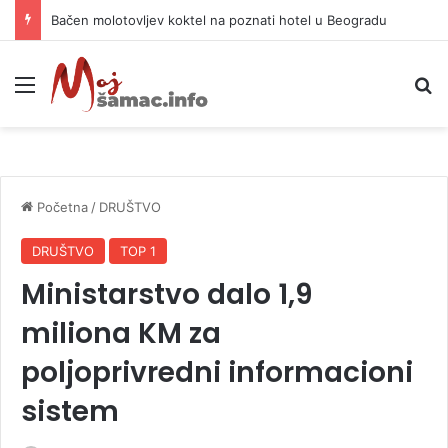
Bačen molotovljev koktel na poznati hotel u Beogradu
Meni
P
Početna
/
DRUŠTVO
DRUŠTVO
TOP 1
Ministarstvo dalo 1,9
miliona KM za
poljoprivredni informacioni
sistem