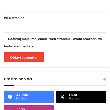
Web stranica
Sačuvaj moje ime, email i web stranicu u ovom browseru za
buduće komentare.
A
l
Pratite nas na
t
e
44.000
1.800
r
Pratilaca
Pratilaca
n
1.400