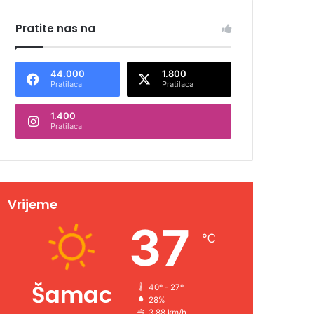
Pratite nas na
44.000
1.800
Pratilaca
Pratilaca
1.400
Pratilaca
Vrijeme
37
℃
Šamac
40º - 27º
28%
3.88 km/h