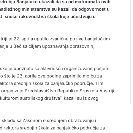
 području Banjaluke ukazali da su od maturanata ovih
 nadležnog ministrarstva su kazali da odgovornost u
sti snose rukovodstva škola koje učestvuju u
iji je 22. aprila uputilo zvanične pozive banjalučkim
anje u Beč sa ciljem upoznavanja obrazovnih,
rpske je upoznato sa aktivnošću organizovane posjete
o što je 23. aprila ove godine zaprimilo molbu za
rektora srednjih škola za banjalučko područje. Tim
ju organizuje Predstavništvo Republike Srpske u Austriji,
kulturom austrijskog društva”, kazali su iz ovog
 u skladu sa Zakonom o srednjem obrazovanju i
 direktora srednjih škola za banjalučko područje za