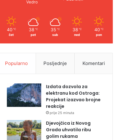
Vedro
40
38
35
38
40
℃
℃
℃
℃
℃
čet
pet
sub
ned
pon
Popularno
Posljednje
Komentari
Izdata dozvola za
elektranu kod Ostroga:
Projekat izazvao brojne
reakcije
prije 25 minuta
Djevojčica iz Novog
Grada uhvatila ribu
golim rukama