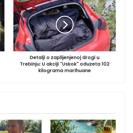
D
e
t
a
l
j
i
o
z
Detalji o zaplijenjenoj drogi u
a
Trebinju: U akciji "Uskok" oduzeta 102
p
l
kilograma marihuane
i
j
e
n
j
e
n
o
j
d