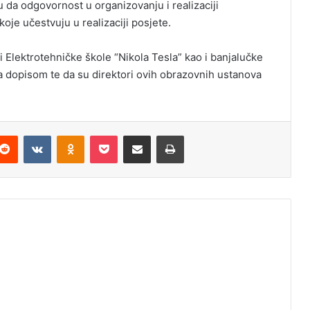
da odgovornost u organizovanju i realizaciji
oje učestvuju u realizaciji posjete.
i Elektrotehničke škole “Nikola Tesla” kao i banjalučke
sa dopisom te da su direktori ovih obrazovnih ustanova
Reddit
VKontakte
Odnoklassniki
Pocket
Podijeli putem Emaila
Odštampaj