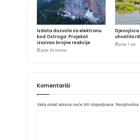
e
I
l
i
Izdata dozvola za elektranu
Djevojčica
ć
kod Ostroga: Projekat
uhvatila r
v
izazvao brojne reakcije
prije 1 sat
r
prije 25 minuta
a
ć
e
n
a
t
Komentariši
u
ž
i
Vaša email adresa neće biti objavljivana.
Neophodna p
l
K
a
š
o
t
m
v