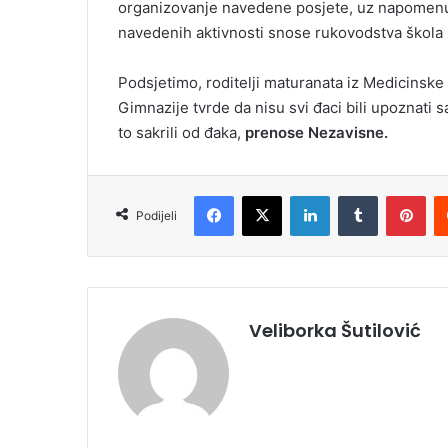
organizovanje navedene posjete, uz napomenu 
navedenih aktivnosti snose rukovodstva škola k
Podsjetimo, roditelji maturanata iz Medicinske 
Gimnazije tvrde da nisu svi đaci bili upoznati 
to sakrili od đaka,
prenose Nezavisne.
Facebook
X
LinkedIn
Tumblr
Pinterest
Podijeli
Veliborka Šutilović