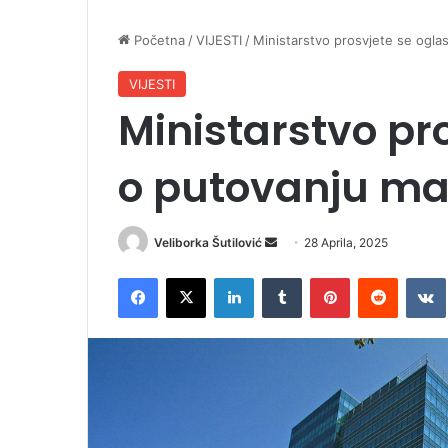
Početna
/
VIJESTI
/
Ministarstvo prosvjete se ogla
VIJESTI
Ministarstvo pro
o putovanju ma
Veliborka Šutilović
S
28 Aprila, 2025
e
Facebook
X
LinkedIn
Tumblr
Pinterest
Reddit
VK
n
d
a
n
e
m
a