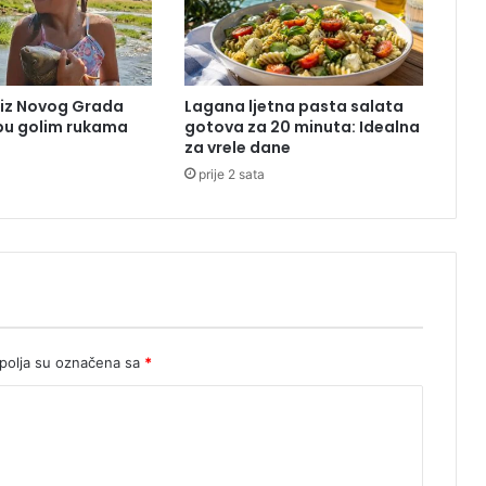
r
o
g
i
 iz Novog Grada
Lagana ljetna pasta salata
u
ibu golim rukama
gotova za 20 minuta: Idealna
T
za vrele dane
r
prije 2 sata
e
b
i
n
j
u
:
U
a
olja su označena sa
*
k
c
i
j
i