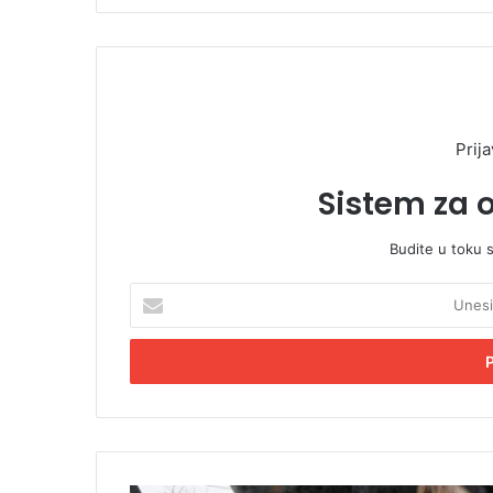
Prija
Sistem za 
Budite u toku 
U
n
e
s
i
t
e
E
m