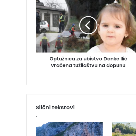
O
a
p
i
t
l
u
a
ž
d
n
r
i
e
c
s
a
u
Optužnica za ubistvo Danke Ilić
z
vraćena tužilaštvu na dopunu
a
u
b
i
s
t
v
Slični tekstovi
o
D
a
n
k