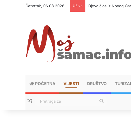
Četvrtak, 06.08.2026.
Uživo
Djevojčica iz Novog Gra
POČETNA
VIJESTI
DRUŠTVO
TURIZA
Nasumični tekstovi
Pretraga
za