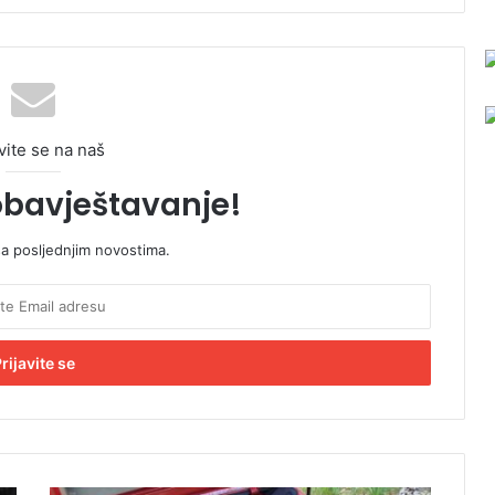
vite se na naš
obavještavanje!
sa posljednjim novostima.