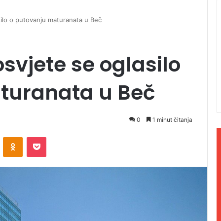
silo o putovanju maturanata u Beč
svjete se oglasilo
turanata u Beč
0
1 minut čitanja
ontakte
Odnoklassniki
Pocket