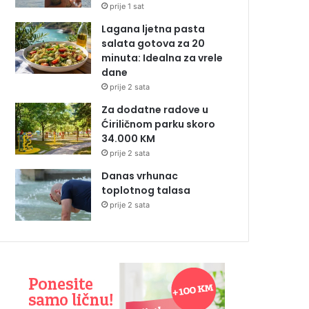
prije 1 sat
Lagana ljetna pasta
salata gotova za 20
minuta: Idealna za vrele
dane
prije 2 sata
Za dodatne radove u
Ćiriličnom parku skoro
34.000 KM
prije 2 sata
Danas vrhunac
toplotnog talasa
prije 2 sata