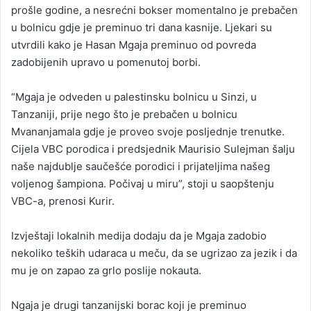
prošle godine, a nesrećni bokser momentalno je prebačen
u bolnicu gdje je preminuo tri dana kasnije. Ljekari su
utvrdili kako je Hasan Mgaja preminuo od povreda
zadobijenih upravo u pomenutoj borbi.
“Mgaja je odveden u palestinsku bolnicu u Sinzi, u
Tanzaniji, prije nego što je prebačen u bolnicu
Mvananjamala gdje je proveo svoje posljednje trenutke.
Cijela VBC porodica i predsjednik Maurisio Sulejman šalju
naše najdublje saučešće porodici i prijateljima našeg
voljenog šampiona. Počivaj u miru”, stoji u saopštenju
VBC-a, prenosi Kurir.
Izvještaji lokalnih medija dodaju da je Mgaja zadobio
nekoliko teških udaraca u meču, da se ugrizao za jezik i da
mu je on zapao za grlo poslije nokauta.
Ngaja je drugi tanzanijski borac koji je preminuo