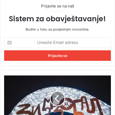
Prijavite se na naš
Sistem za obavještavanje!
Budite u toku sa posljednjim novostima.
U
n
e
s
i
t
e
E
Z
m
b
a
o
i
g
l
D
a
a
d
n