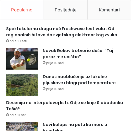
Popularno
Posljednje
Komentari
Spektakularna druga noć Freshwave festivala : Od
regionalnih hitova do svjetskog elektronskog zvuka
prije 10 sati
Novak Đoković otvorio dušu: “Taj
poraz me uništio”
prije 10 sati
Danas naoblačenje uz lokalne
pljuskove i blagi pad temperature
prije 10 sati
Decenija na Interpolovoj listi: Gdje se krije Slobodanka
Tošić?
prije 11 sati
Novi kolaps na putu ka moru u
Hrvatskoj