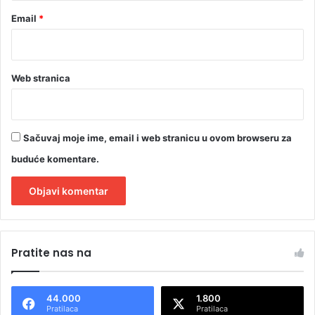
f
Email
*
i
j
e
Web stranica
Sačuvaj moje ime, email i web stranicu u ovom browseru za
buduće komentare.
A
l
Pratite nas na
t
e
44.000
1.800
r
Pratilaca
Pratilaca