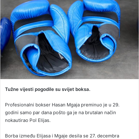
a
n
e
m
a
i
l
Tužne vijesti pogodile su svijet boksa.
Profesionalni bokser Hasan Mgaja preminuo je u 29.
godini samo par dana pošto ga je na brutalan način
nokautirao Pol Elijas.
Borba između Elijasa i Mgaje desila se 27. decembra