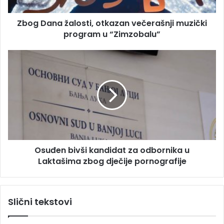
r
a
e
ž
s
Zbog Dana žalosti, otkazan večerašnji muzički
a
u
program u “Zimzobalu”
l
o
s
O
t
s
i
u
,
đ
o
e
t
n
k
b
a
i
z
v
a
Osuđen bivši kandidat za odbornika u
š
n
Laktašima zbog dječije pornografije
i
v
k
e
a
č
n
Slični tekstovi
e
d
r
i
a
d