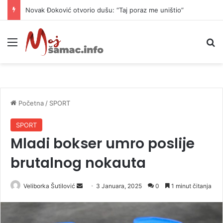
Novak Đoković otvorio dušu: “Taj poraz me uništio”
Meni
P
Početna
/
SPORT
SPORT
Mladi bokser umro poslije
brutalnog nokauta
Veliborka Šutilović
S
3 Januara, 2025
0
1 minut čitanja
e
n
d