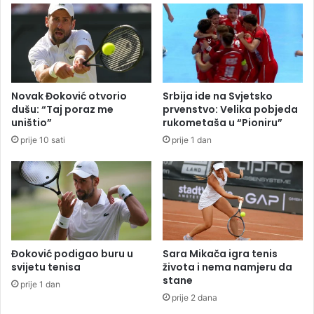
š
a
n
t
j
z
i
a
m
o
u
d
Novak Đoković otvorio
Srbija ide na Svjetsko
z
b
dušu: “Taj poraz me
prvenstvo: Velika pobjeda
i
o
uništio”
rukometaša u “Pioniru”
č
r
prije 10 sati
prije 1 dan
k
n
i
i
p
k
r
a
o
u
g
L
r
a
a
k
Đoković podigao buru u
Sara Mikača igra tenis
m
t
svijetu tenisa
života i nema namjeru da
u
a
stane
prije 1 dan
“
š
prije 2 dana
Z
i