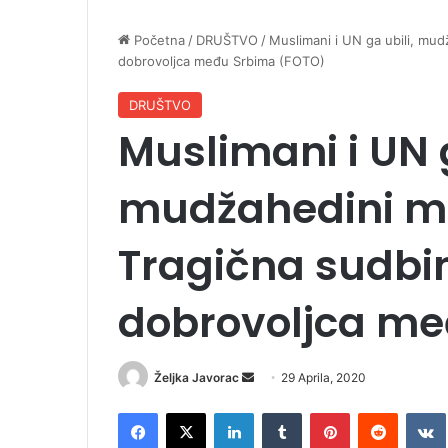
Početna
/
DRUŠTVO
/
Muslimani i UN ga ubili, mu
dobrovoljca među Srbima (FOTO)
DRUŠTVO
Muslimani i UN g
mudžahedini mu
Tragična sudbi
dobrovoljca me
Željka Javorac
S
29 Aprila, 2020
e
Facebook
X
LinkedIn
Tumblr
Pinterest
Reddit
VK
n