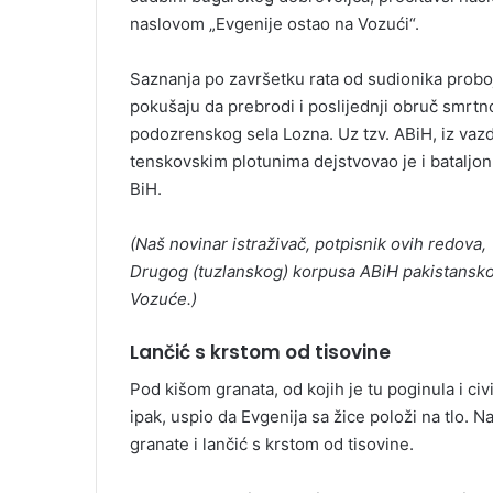
naslovom „Evgenije ostao na Vozući“.
Saznanja po završetku rata od sudionika probo
pokušaju da prebrodi i poslijednji obruč smrt
podozrenskog sela Lozna. Uz tzv. ABiH, iz va
tenskovskim plotunima dejstvovao je i bataljon
BiH.
(Naš novinar istraživač, potpisnik ovih redova
Drugog (tuzlanskog) korpusa ABiH pakistansko
Vozuće.)
Lančić s krstom od tisovine
Pod kišom granata, od kojih je tu poginula i ci
ipak, uspio da Evgenija sa žice položi na tlo.
granate i lančić s krstom od tisovine.