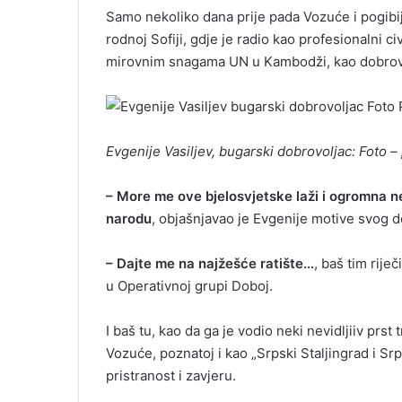
Samo nekoliko dana prije pada Vozuće i pogibij
rodnoj Sofiji, gdje je radio kao profesionalni ci
mirovnim snagama UN u Kambodži, kao dobrovol
Evgenije Vasiljev, bugarski dobrovoljac: Foto 
– More me ove bjelosvjetske laži i ogromna
narodu
, objašnjavao je Evgenije motive svog do
– Dajte me na najžešće ratište…
, baš tim rije
u Operativnoj grupi Doboj.
I baš tu, kao da ga je vodio neki nevidljiiv pr
Vozuće, poznatoj i kao „Srpski Staljingrad i Sr
pristranost i zavjeru.