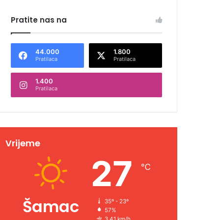
Pratite nas na
44.000
1.800
Pratilaca
Pratilaca
1.400
Pratilaca
Vrijeme
27
℃
Šamac
35º - 23º
57%
3.41 km/h