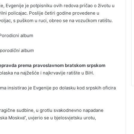
e, Evgenije je potpisniku ovih redova pričao o životu u
vilni policajac. Poslije četiri godine provedene u
jac, s puškom u ruci, obreo se na vozućkom ratištu.
– porodični album
 nepravda prema pravoslavnom bratskom srpskom
laska na najžešće i najkrvavije ratište u BiH.
čima insistirao je Evgenije po dolasku kod srpskih oficira
st tragične sudbine, u grotlu svakodnevno napadane
pska Moskva“, uvjerio se u bjelosvjetsku urotu,