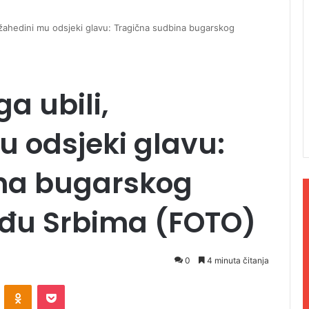
džahedini mu odsjeki glavu: Tragična sudbina bugarskog
a ubili,
 odsjeki glavu:
na bugarskog
đu Srbima (FOTO)
0
4 minuta čitanja
ontakte
Odnoklassniki
Pocket