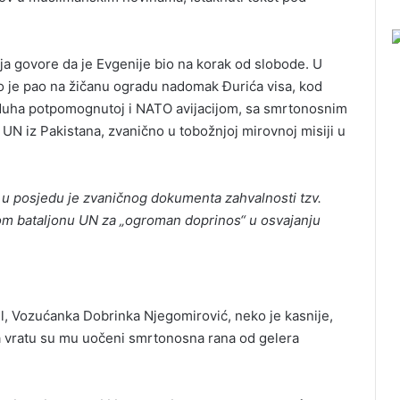
ja govore da je Evgenije bio na korak od slobode. U
no je pao na žičanu ogradu nadomak Đurića visa, kod
zduha potpomognutoj i NATO avijacijom, sa smrtonosnim
 UN iz Pakistana, zvanično u tobožnjoj mirovnoj misiji u
, u posjedu je zvaničnog dokumenta zahvalnosti tzv.
m bataljonu UN za „ogroman doprinos“ u osvajanju
vil, Vozućanka Dobrinka Njegomirović, neko je kasnije,
 Na vratu su mu uočeni smrtonosna rana od gelera