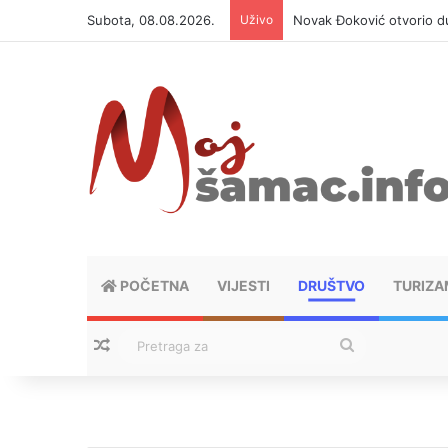
Subota, 08.08.2026.
Uživo
Novak Đoković otvorio du
POČETNA
VIJESTI
DRUŠTVO
TURIZA
Nasumični tekstovi
Pretraga
za