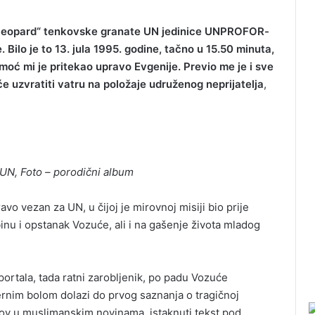
 „leopard“ tenkovske granate UN jedinice UNPROFOR-
 Bilo je to 13. jula 1995. godine, tačno u 15.50 minuta,
omoć mi je pritekao upravo Evgenije. Previo me je i sve
će uzvratiti vatru na položaje udruženog neprijatelja
,
i UN, Foto – porodični album
vo vezan za UN, u čijoj je mirovnoj misiji bio prije
inu i opstanak Vozuće, ali i na gašenje života mladog
ortala, tada ratni zarobljenik, po padu Vozuće
ernim bolom dolazi do prvog saznanja o tragičnoj
lov u muslimanskim novinama, istaknuti tekst pod