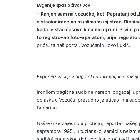
Evgenije spasio život Jovi
– Ranjen sam na vozućkoj koti Papratanj od
a stacionirane na muslimanskoj strani Ribnice.
kada je stao časovnik na mojoj ruci. Prvi u p
to registrovao foto-aparatom, prije nego što 
priča, za naš portal, Vozućanin Jovo Lukić.
Evgenije Vasiljev bugarski dobrovoljac u misij
Ironijom tragične sudbine naredni događaj, upra
dolaska u Vozuću, presudno je uticao i na sudb
Bugarina.
Našavši se zajedno u proboju, reporter našeg p
septembra 1995., u tuzlanskoj samici s neizmj
sudbini bugarskog dobrovoljca, pročitavši nas