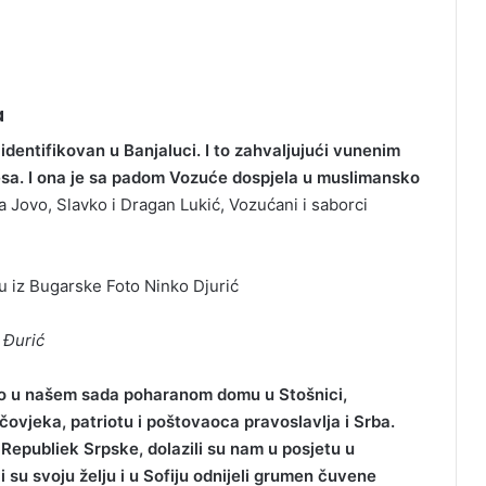
a
 identifikovan u Banjaluci. I to zahvaljujući vunenim
Desa. I ona je sa padom Vozuće dospjela u muslimansko
aća Jovo, Slavko i Dragan Lukić, Vozućani i saborci
 Đurić
vo u našem sada poharanom domu u Stošnici,
vjeka, patriotu i poštovaoca pravoslavlja i Srba.
od Republiek Srpske, dolazili su nam u posjetu u
 su svoju želju i u Sofiju odnijeli grumen čuvene