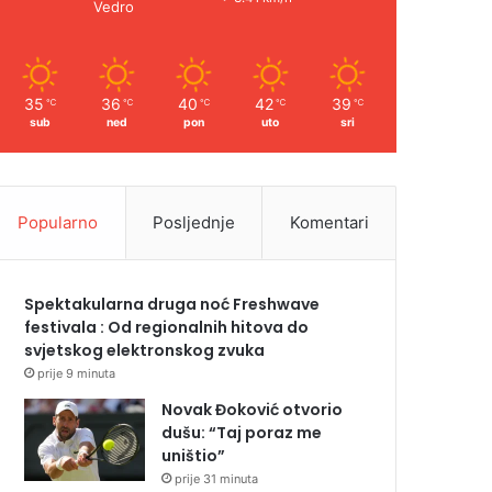
Vedro
35
36
40
42
39
℃
℃
℃
℃
℃
sub
ned
pon
uto
sri
Popularno
Posljednje
Komentari
Spektakularna druga noć Freshwave
festivala : Od regionalnih hitova do
svjetskog elektronskog zvuka
prije 9 minuta
Novak Đoković otvorio
dušu: “Taj poraz me
uništio”
prije 31 minuta