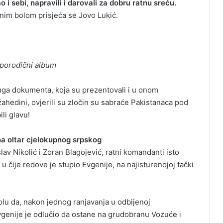
 i sebi, napravili i darovali za dobru ratnu sreću.
utnim bolom prisjeća se Jovo Lukić.
– porodični album
ruga dokumenta, koja su prezentovali i u onom
ahedini, ovjerili su zločin su sabraće Pakistanaca pod
li glavu!
na oltar cjelokupnog srpskog
lav Nikolić i Zoran Blagojević, ratni komandanti isto
 čije redove je stupio Evgenije, na najisturenojoj tački
volu da, nakon jednog ranjavanja u odbijenoj
Evgenije je odlučio da ostane na grudobranu Vozuće i