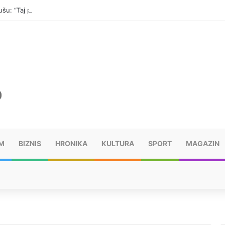
šu: “Taj poraz me uništio”
M
BIZNIS
HRONIKA
KULTURA
SPORT
MAGAZIN