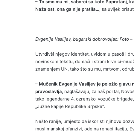
– To smo mu mi, saborci sa kote Papratanj, kao
Nažalost, ona ga nije pratila…
, sa uvijek pris
Evgenije Vasiljev, bugarski dobrovoljac: Foto 
Utvrdivši njegov identitet, uvidom u pasoš i d
novinskom tekstu, domaći i strani krvnici-mudž
znamenjem UN, tako što su mu, mrtvom, odrubi
– Mučenik Evgenije Vasiljev je položio glavu 
pravoslavlja,
naglašavaju, za naš portal, Novos
tako legendarne 4. ozrensko-vozućke brigade, u
„Južne kapije Republike Srpske“.
Nešto ranije, umjesto da iskoristi njihovu doz
muslimanskoj ofanzivi, ode na rehabilitaciju, 