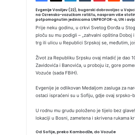
d
a
Evgenije Vasiljev (22), bugarski dobrovoljac u Vojsci
na Ozrensko-vozućkom ratištu, naspram više stotin
n
potpomognutim jedinicama UNPROFOR-a, UN i avija
e
Prije neku godinu, u crkvi Svetog Đorđa u St
m
ploču su mu podigli – „zahvalni opština Doboj 
a
trg ili ulicu u Republici Srpskoj se, međutim, j
i
l
Život za Republiku Srpsku ovaj mladić je dao 
Zavidovića i Banovića, u proboju iz, gore pom
Vozuće (sada FBiH).
Evgenije je odlikovan Medaljom zasluga za naro
ostaci ispraćeni su u Sofiju, gdje ovaj srpsko
U rodnu mu grudu položeno je tijelo bez glave! 
lokaciji u Bosni, zametena i skrivena rukama kr
Od Sofije, preko Kambodže, do Vozuće