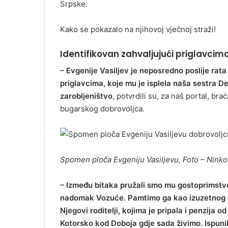
Srpske.
Kako se pokazalo na njihovoj vječnoj straži!
Identifikovan zahvaljujući priglavcim
– Evgenije Vasiljev je neposredno poslije rata
priglavcima, koje mu je isplela naša sestra 
zarobljeništvo
, potvrdili su, za naš portal, br
bugarskog dobrovoljca.
Spomen ploča Evgeniju Vasiljevu, Foto – Ninko
– Između bitaka pružali smo mu gostoprimst
nadomak Vozuće. Pamtimo ga kao izuzetnog čo
Njegovi roditelji, kojima je pripala i penzija 
Kotorsko kod Doboja gdje sada živimo. Ispunili