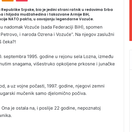
 Republike Srpske, bio je jedini strani ratnik u redovima Srba
a i hiljada mudžahedina i takozvane Armije BiH,
cije NATO pakta, u osvajanju legendarne Vozuće.
ogu nadomak Vozuće (sada Federaciji BiH), spomen
i Petrovo, i naroda Ozrena i Vozuće“. Na njegov zaslužni
oš čeka?!
10. septembra 1995. godine u rejonu sela Lozna, između
enutim snagama, višestruko opkoljene prkosne i junačke
d, a uz vojne počasti, 1997. godine, njegovi zemni
-bugarski mučenik samo djelomično počiva.
Ona je ostala na, i poslije 22 godine, nepoznatoj
vnika.