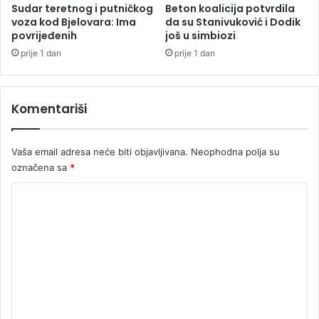
j
j
Sudar teretnog i putničkog
Beton koalicija potvrdila
e
s
voza kod Bjelovara: Ima
da su Stanivuković i Dodik
g
povrijeđenih
još u simbiozi
k
l
a
prije 1 dan
prije 1 dan
a
s
a
Komentariši
l
o
Vaša email adresa neće biti objavljivana.
Neophodna polja su
označena sa
*
K
o
m
e
n
t