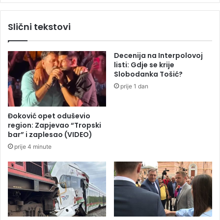
j
p
i
a
Slični tekstovi
l
l
o
e
z
I
Decenija na Interpolovoj
a
r
listi: Gdje se krije
k
a
Slobodanka Tošić?
l
n
prije 1 dan
j
,
u
o
č
g
Đoković opet oduševio
a
l
region: Zapjevao “Tropski
k
a
bar” i zaplesao (VIDEO)
z
s
prije 4 minute
a
i
k
l
o
a
j
s
i
e
n
v
i
o