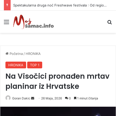
Spektakularna druga noć Freshwave festivala : Od regionalnih hitova do svjetskog elektronskog zvuka
Meni
P
Početna
/
HRONIKA
HRONIKA
TOP 1
Na Visočici pronađen mrtav
planinar iz Hrvatske
Goran Dakic
S
26 Maja, 2026
0
1 minut čitanja
e
n