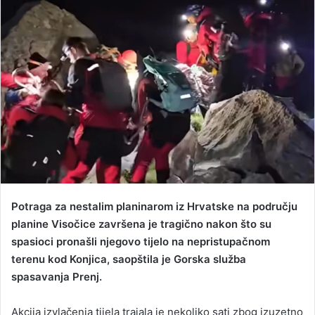
d
a
n
e
m
a
i
l
Potraga za nestalim planinarom iz Hrvatske na području
planine Visočice završena je tragično nakon što su
spasioci pronašli njegovo tijelo na nepristupačnom
terenu kod Konjica, saopštila je Gorska služba
spasavanja Prenj.
Akcija izvlačenja tijela trajala je nekoliko sati zbog izuzetno