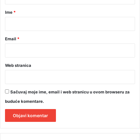
a
r
Ime
*
*
Email
*
Web stranica
Sačuvaj moje ime, email i web stranicu u ovom browseru za
buduće komentare.
A
l