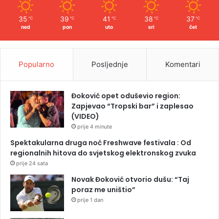
35
39
41
38
37
℃
℃
℃
℃
℃
ned
pon
uto
sri
čet
Popularno
Posljednje
Komentari
Đoković opet oduševio region:
Zapjevao “Tropski bar” i zaplesao
(VIDEO)
prije 4 minute
Spektakularna druga noć Freshwave festivala : Od
regionalnih hitova do svjetskog elektronskog zvuka
prije 24 sata
Novak Đoković otvorio dušu: “Taj
poraz me uništio”
prije 1 dan