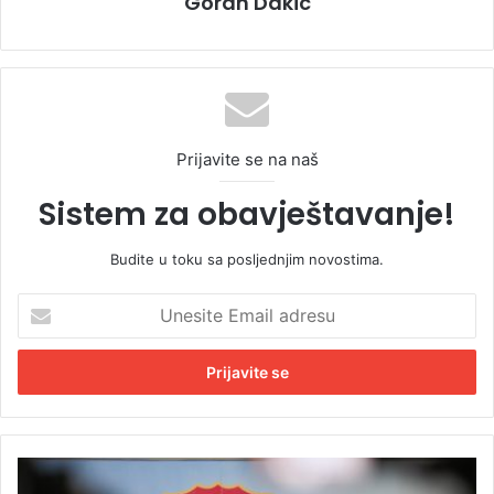
Goran Dakic
Prijavite se na naš
Sistem za obavještavanje!
Budite u toku sa posljednjim novostima.
U
n
e
s
i
t
e
E
P
m
r