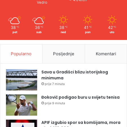
Vedro
38
36
38
41
42
℃
℃
℃
℃
℃
pet
sub
ned
pon
uto
Popularno
Posljednje
Komentari
Sava u Gradišci blizu istorijskog
minimuma
prije 7 minuta
Đoković podigao buru u svijetu tenisa
prije 9 minuta
APIF izgubio spor sa komšijama, mora