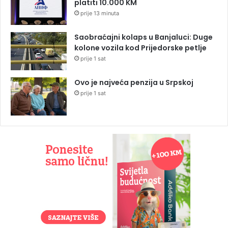
platiti 10.000 KM
prije 13 minuta
Saobraćajni kolaps u Banjaluci: Duge
kolone vozila kod Prijedorske petlje
prije 1 sat
Ovo je najveća penzija u Srpskoj
prije 1 sat