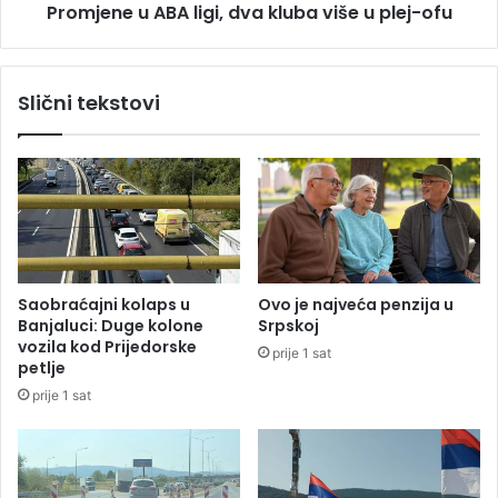
o
Promjene u ABA ligi, dva kluba više u plej-ofu
A
n
B
p
A
o
l
Slični tekstovi
s
i
j
g
e
i
t
,
e
d
D
v
o
a
d
k
i
l
Saobraćajni kolaps u
Ovo je najveća penzija u
k
u
Banjaluci: Duge kolone
Srpskoj
o
b
vozila kod Prijedorske
prije 1 sat
v
a
petlje
o
v
prije 1 sat
m
i
i
š
m
e
a
u