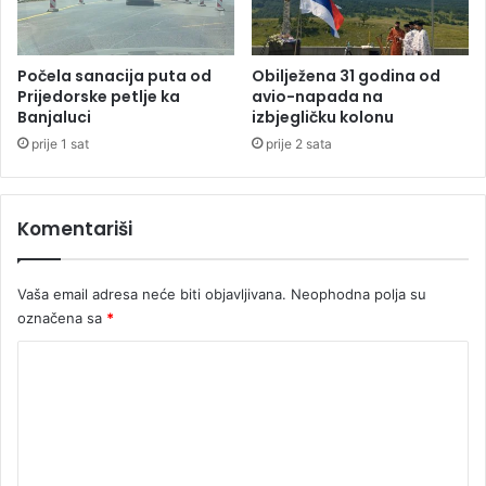
n
p
j
l
u
e
j
Počela sanacija puta od
Obilježena 31 godina od
Prijedorske petlje ka
avio-napada na
-
Banjaluci
izbjegličku kolonu
o
f
prije 1 sat
prije 2 sata
u
Komentariši
Vaša email adresa neće biti objavljivana.
Neophodna polja su
označena sa
*
K
o
m
e