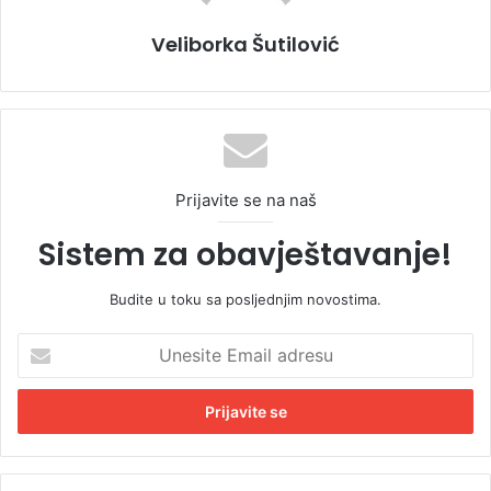
Veliborka Šutilović
Prijavite se na naš
Sistem za obavještavanje!
Budite u toku sa posljednjim novostima.
U
n
e
s
i
t
e