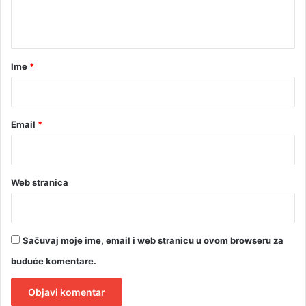
n
t
a
r
Ime
*
*
Email
*
Web stranica
Sačuvaj moje ime, email i web stranicu u ovom browseru za
buduće komentare.