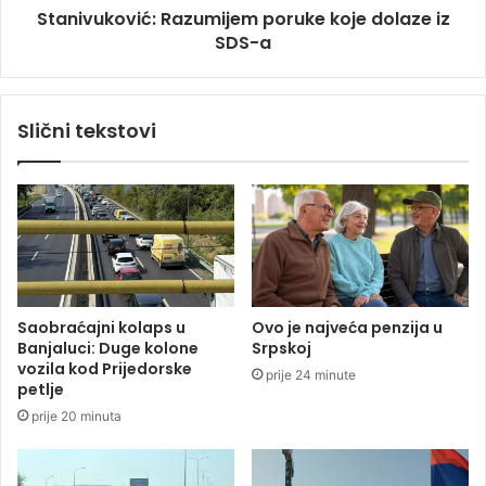
S
Stanivuković: Razumijem poruke koje dolaze iz
v
v
SDS-a
i
r
ć
i
:
j
R
Slični tekstovi
e
a
d
z
a
u
n
m
1
i
9
j
,
e
2
m
m
p
Saobraćajni kolaps u
Ovo je najveća penzija u
i
o
Banjaluci: Duge kolone
Srpskoj
l
r
vozila kod Prijedorske
prije 24 minute
i
u
petlje
o
k
prije 20 minuta
n
e
a
k
K
o