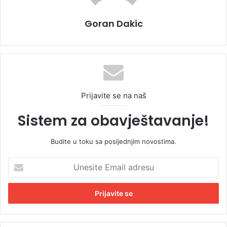
Goran Dakic
Prijavite se na naš
Sistem za obavještavanje!
Budite u toku sa posljednjim novostima.
U
n
e
s
i
t
e