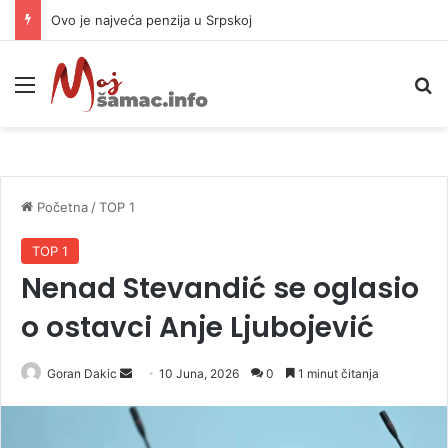
Ovo je najveća penzija u Srpskoj
Meni
P
Početna
/
TOP 1
TOP 1
Nenad Stevandić se oglasio
o ostavci Anje Ljubojević
Goran Dakic
S
10 Juna, 2026
0
1 minut čitanja
e
n
d