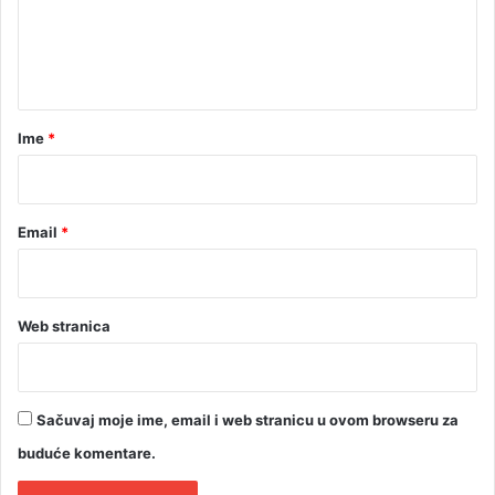
n
t
a
r
Ime
*
*
Email
*
Web stranica
Sačuvaj moje ime, email i web stranicu u ovom browseru za
buduće komentare.