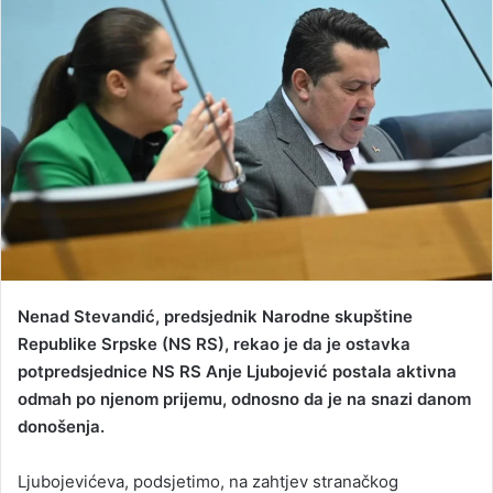
a
n
e
m
a
i
l
Nenad Stevandić, predsjednik Narodne skupštine
Republike Srpske (NS RS), rekao je da je ostavka
potpredsjednice NS RS Anje Ljubojević postala aktivna
odmah po njenom prijemu, odnosno da je na snazi danom
donošenja.
Ljubojevićeva, podsjetimo, na zahtjev stranačkog