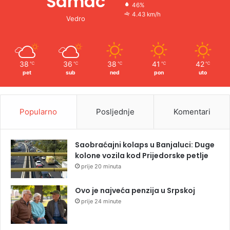
Šamac
46%
4.43 km/h
Vedro
38
36
38
41
42
℃
℃
℃
℃
℃
pet
sub
ned
pon
uto
Popularno
Posljednje
Komentari
Saobraćajni kolaps u Banjaluci: Duge
kolone vozila kod Prijedorske petlje
prije 20 minuta
Ovo je najveća penzija u Srpskoj
prije 24 minute