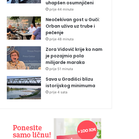
uhapšen osumnjičeni
prije 44 minute
Neočekivan gost u Guči:
Orban uživa uz trube i
pečenje
prije 48 minuta
Zora Vidović krije ko nam
je pozajmio pola
milijarde maraka
prije 51 minuta
Sava u Gradišci blizu
istorijskog minimuma
prije 4 sata