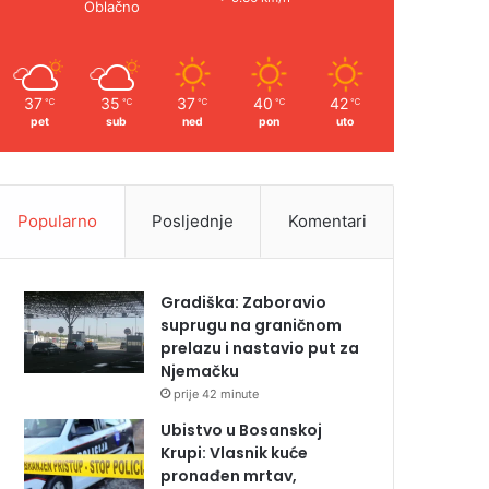
Oblačno
37
35
37
40
42
℃
℃
℃
℃
℃
pet
sub
ned
pon
uto
Popularno
Posljednje
Komentari
Gradiška: Zaboravio
suprugu na graničnom
prelazu i nastavio put za
Njemačku
prije 42 minute
Ubistvo u Bosanskoj
Krupi: Vlasnik kuće
pronađen mrtav,