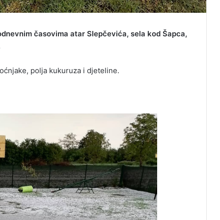
odnevnim časovima atar Slepčevića, sela kod Šapca,
.
voćnjake, polja kukuruza i djeteline.