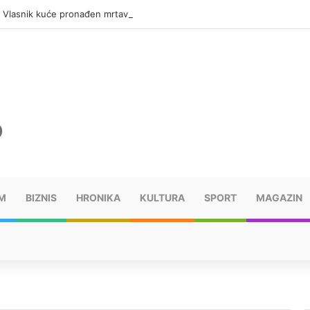
: Vlasnik kuće pronađen mrtav, uhapšen osumnjičeni
M
BIZNIS
HRONIKA
KULTURA
SPORT
MAGAZIN