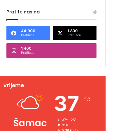
Pratite nas na
44.000
1.800
Pratilaca
Pratilaca
1.400
Pratilaca
Vrijeme
37
℃
Šamac
37º - 25º
31%
5.36 km/h