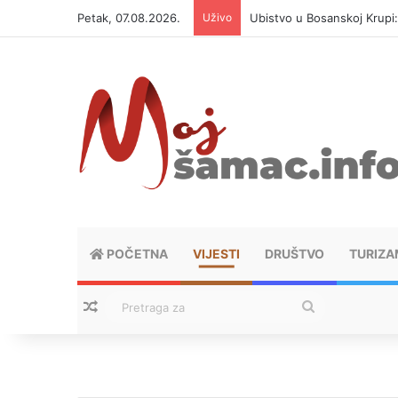
Petak, 07.08.2026.
Uživo
Ubistvo u Bosanskoj Krupi
POČETNA
VIJESTI
DRUŠTVO
TURIZA
Nasumični tekstovi
Pretraga
za