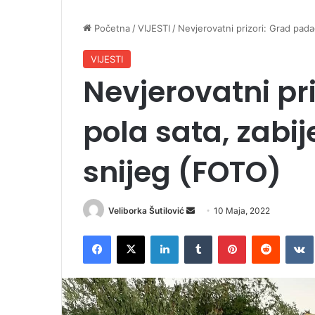
Početna
/
VIJESTI
/
Nevjerovatni prizori: Grad pada
VIJESTI
Nevjerovatni pr
pola sata, zabij
snijeg (FOTO)
Veliborka Šutilović
S
10 Maja, 2022
e
Facebook
X
LinkedIn
Tumblr
Pinterest
Reddit
VK
n
d
a
n
e