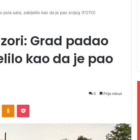
o pola sata, zabijelilo kao da je pao snijeg (FOTO)
izori: Grad padao
elilo kao da je pao
0
Prije minut
ontakte
Odnoklassniki
Pocket