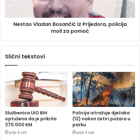
l
V
j
l
e
a
n
Nestao Vladan Bosančić iz Prijedora, policija
d
k
moli za pomoć
a
o
n
d
B
N
o
Slični tekstovi
o
s
v
a
e
n
G
č
r
i
a
ć
d
i
i
z
š
P
Službenica UIO BiH
Policija istražuje dječaka
k
r
optužena da je prikrila
(12) nakon četiri požara u
e
i
370.000 KM
parku
(
j
prije 6 sati
prije 6 sati
F
e