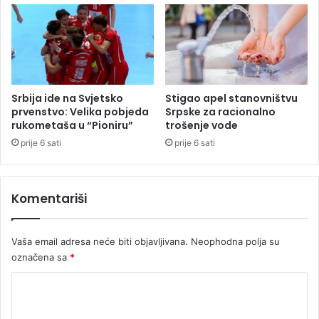
O
d
T
o
O
r
)
a
,
p
o
Srbija ide na Svjetsko
Stigao apel stanovništvu
l
prvenstvo: Velika pobjeda
Srpske za racionalno
i
rukometaša u “Pioniru”
trošenje vode
c
prije 6 sati
prije 6 sati
i
j
a
Komentariši
m
o
l
Vaša email adresa neće biti objavljivana.
Neophodna polja su
i
označena sa
*
z
a
K
p
o
o
m