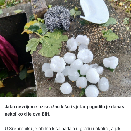
n
d
a
n
e
m
a
i
l
Jako nevrijeme uz snažnu kišu i vjetar pogodilo je danas
nekoliko dijelova BiH.
U Srebreniku je obilna kiša padala u gradu i okolici, a jaki