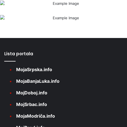
Lista portala
MojaSrpska.info
MojaBanjaLuka.info
MojDoboj.info
MojSrbac.info
MojaModriča.info