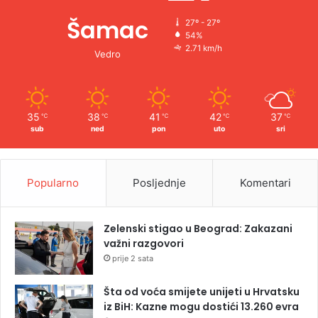
Šamac
27º - 27º
54%
2.71 km/h
Vedro
35
38
41
42
37
℃
℃
℃
℃
℃
sub
ned
pon
uto
sri
Popularno
Posljednje
Komentari
Zelenski stigao u Beograd: Zakazani
važni razgovori
prije 2 sata
Šta od voća smijete unijeti u Hrvatsku
iz BiH: Kazne mogu dostići 13.260 evra