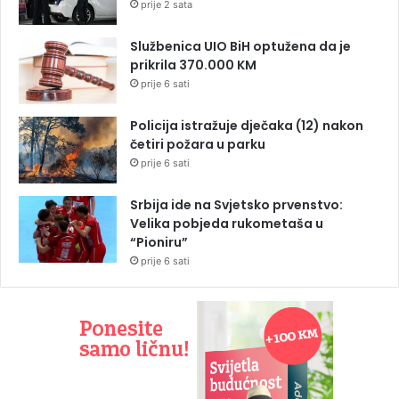
prije 2 sata
Službenica UIO BiH optužena da je
prikrila 370.000 KM
prije 6 sati
Policija istražuje dječaka (12) nakon
četiri požara u parku
prije 6 sati
Srbija ide na Svjetsko prvenstvo:
Velika pobjeda rukometaša u
“Pioniru”
prije 6 sati