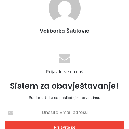
Veliborka Šutilović
Prijavite se na naš
Sistem za obavještavanje!
Budite u toku sa posljednjim novostima.
U
n
e
s