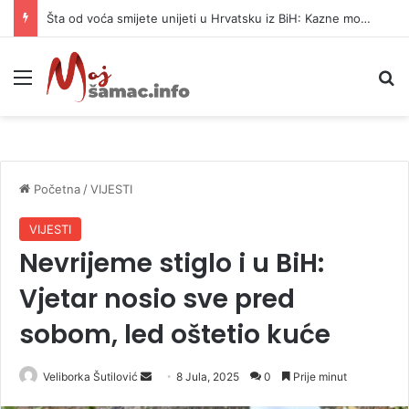
Šta od voća smijete unijeti u Hrvatsku iz BiH: Kazne mogu dostići 13.260 evra
Meni
P
Početna
/
VIJESTI
VIJESTI
Nevrijeme stiglo i u BiH:
Vjetar nosio sve pred
sobom, led oštetio kuće
Veliborka Šutilović
S
8 Jula, 2025
0
Prije minut
e