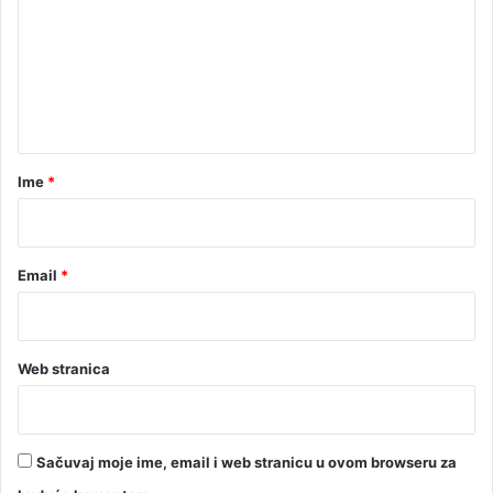
m
o
e
ć
n
t
a
r
Ime
*
*
Email
*
Web stranica
Sačuvaj moje ime, email i web stranicu u ovom browseru za