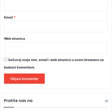
*
h
o
d
Email
*
n
o
s
a
Web stranica
Sačuvaj moje ime, email i web stranicu u ovom browseru za
buduće komentare.
A
l
Pratite nas na
t
e