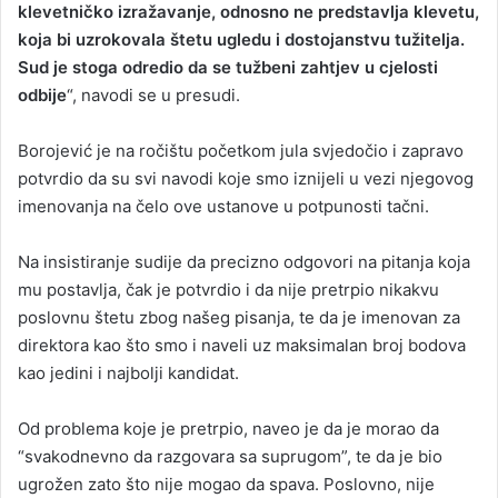
klevetničko izražavanje, odnosno ne predstavlja klevetu,
koja bi uzrokovala štetu ugledu i dostojanstvu tužitelja.
Sud je stoga odredio da se tužbeni zahtjev u cjelosti
odbije
“, navodi se u presudi.
Borojević je na ročištu početkom jula svjedočio i zapravo
potvrdio da su svi navodi koje smo iznijeli u vezi njegovog
imenovanja na čelo ove ustanove u potpunosti tačni.
Na insistiranje sudije da precizno odgovori na pitanja koja
mu postavlja, čak je potvrdio i da nije pretrpio nikakvu
poslovnu štetu zbog našeg pisanja, te da je imenovan za
direktora kao što smo i naveli uz maksimalan broj bodova
kao jedini i najbolji kandidat.
Od problema koje je pretrpio, naveo je da je morao da
“svakodnevno da razgovara sa suprugom”, te da je bio
ugrožen zato što nije mogao da spava. Poslovno, nije