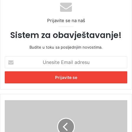
Prijavite se na naš
Sistem za obavještavanje!
Budite u toku sa posljednjim novostima.
U
n
e
s
i
t
e
E
O
m
b
a
r
i
t
l
u