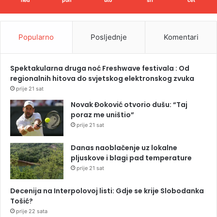
ned
pon
uto
sri
čet
Popularno
Posljednje
Komentari
Spektakularna druga noć Freshwave festivala : Od
regionalnih hitova do svjetskog elektronskog zvuka
prije 21 sat
Novak Đoković otvorio dušu: “Taj
poraz me uništio”
prije 21 sat
Danas naoblačenje uz lokalne
pljuskove i blagi pad temperature
prije 21 sat
Decenija na Interpolovoj listi: Gdje se krije Slobodanka
Tošić?
prije 22 sata