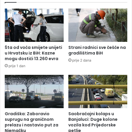
e
e
v
č
i
u
ć
:
R
a
z
g
Šta od voća smijete unijeti
Strani radnici sve češće na
o
u Hrvatsku iz BiH: Kazne
gradilištima BiH
v
mogu dostići 13.260 evra
prije 2 dana
a
prije 1 dan
r
a
n
o
o
b
u
d
Gradiška: Zaboravio
Saobraćajni kolaps u
u
suprugu na graničnom
Banjaluci: Duge kolone
ć
prelazu i nastavio put za
vozila kod Prijedorske
Njemačku
petlje
n