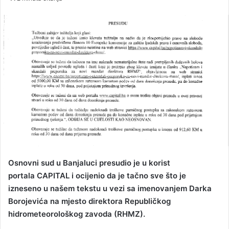
n
d
a
n
e
m
a
i
l
Osnovni sud u Banjaluci presudio je u korist
portala CAPITAL i ocijenio da je tačno sve što je
izneseno u našem tekstu u vezi sa imenovanjem Darka
Borojevića na mjesto direktora Republičkog
hidrometeorološkog zavoda (RHMZ).