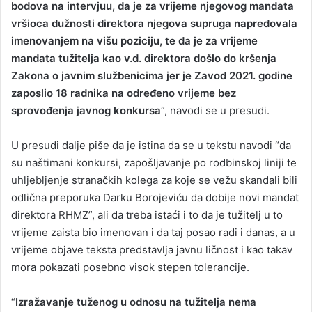
bodova na intervjuu, da je za vrijeme njegovog mandata
vršioca dužnosti direktora njegova supruga napredovala
imenovanjem na višu poziciju, te da je za vrijeme
mandata tužitelja kao v.d. direktora došlo do kršenja
Zakona o javnim službenicima jer je Zavod 2021. godine
zaposlio 18 radnika na određeno vrijeme bez
sprovođenja javnog konkursa
“, navodi se u presudi.
U presudi dalje piše da je istina da se u tekstu navodi “da
su naštimani konkursi, zapošljavanje po rodbinskoj liniji te
uhljebljenje stranačkih kolega za koje se vežu skandali bili
odlična preporuka Darku Borojeviću da dobije novi mandat
direktora RHMZ”, ali da treba istaći i to da je tužitelj u to
vrijeme zaista bio imenovan i da taj posao radi i danas, a u
vrijeme objave teksta predstavlja javnu ličnost i kao takav
mora pokazati posebno visok stepen tolerancije.
“
Izražavanje tuženog u odnosu na tužitelja nema