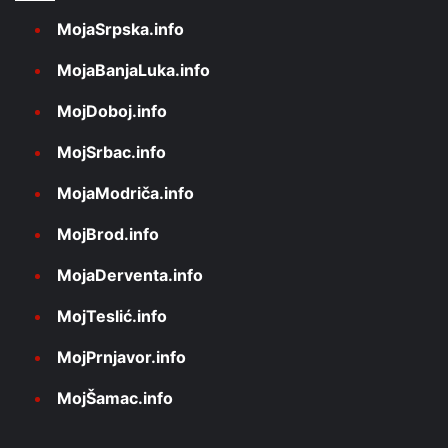
MojaSrpska.info
MojaBanjaLuka.info
MojDoboj.info
MojSrbac.info
MojaModriča.info
MojBrod.info
MojaDerventa.info
MojTeslić.info
MojPrnjavor.info
MojŠamac.info