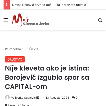
Novak Đoković otvorio dušu: “Taj poraz me uništio”
Meni
P
Početna
/
DRUŠTVO
DRUŠTVO
Nije kleveta ako je istina:
Borojević izgubio spor sa
CAPITAL-om
Veliborka Šutilović
S
13 Augusta, 2024
0
e
2 minuta čitanja