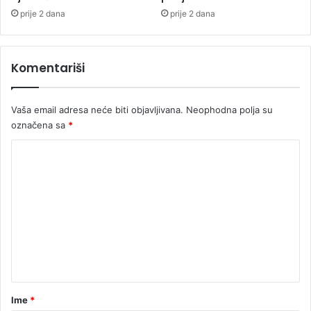
o
prije 2 dana
prije 2 dana
s
t
i
Komentariši
a
m
e
Vaša email adresa neće biti objavljivana.
Neophodna polja su
r
označena sa
*
i
č
K
k
o
o
-
m
e
e
v
r
n
o
t
p
s
a
k
r
Ime
*
i