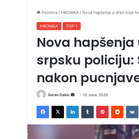
Početna
/
HRONIKA
/
Nova hapšenja u aferi koja tr
HRONIKA
TOP 1
Nova hapšenja u
srpsku policiju: 
nakon pucnjav
Goran Dakic
S
10 Juna, 2026
e
Facebook
X
LinkedIn
Tumblr
Pinterest
Reddit
VK
n
d
a
n