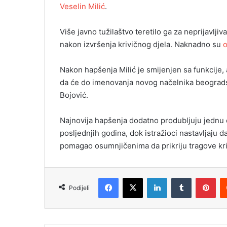
Veselin Milić
.
Više javno tužilaštvo teretilo ga za neprijavljiv
nakon izvršenja krivičnog djela. Naknadno su
o
Nakon hapšenja Milić je smijenjen sa funkcije, 
da će do imenovanja novog načelnika beograds
Bojović.
Najnovija hapšenja dodatno produbljuju jednu od
posljednjih godina, dok istražioci nastavljaju da 
pomagao osumnjičenima da prikriju tragove kriv
Facebook
X
LinkedIn
Tumblr
Pinterest
Podijeli