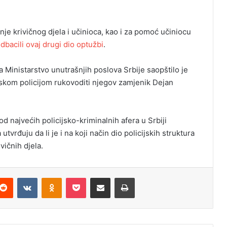
anje krivičnog djela i učinioca, kao i za pomoć učiniocu
dbacili ovaj drugi dio optužbi
.
a Ministarstvo unutrašnjih poslova Srbije saopštilo je
kom policijom rukovoditi njegov zamjenik Dejan
 najvećih policijsko-kriminalnih afera u Srbiji
utvrđuju da li je i na koji način dio policijskih struktura
ičnih djela.
Reddit
VKontakte
Odnoklassniki
Pocket
Podijeli putem Emaila
Odštampaj