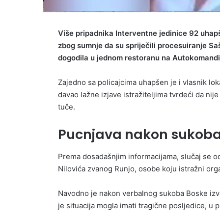
Više pripadnika Interventne jedinice 92 uhap
zbog sumnje da su spriječili procesuiranje 
dogodila u jednom restoranu na Autokomandi
Zajedno sa policajcima uhapšen je i vlasnik loka
davao lažne izjave istražiteljima tvrdeći da ni
tuče.
Pucnjava nakon sukoba
Prema dosadašnjim informacijama, slučaj se o
Nilovića zvanog Runjo, osobe koju istražni org
Navodno je nakon verbalnog sukoba Boske izvad
je situacija mogla imati tragične posljedice, u 