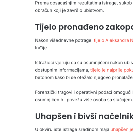
Prema dosadašnjim rezultatima istrage, sukob 
obračun koji je završio ubistvom.
Tijelo pronađeno zakop
Nakon višednevne potrage,
tijelo Aleksandra
Inđije.
Istražioci vjeruju da su osumnjičeni nakon ubis
dostupnim informacijama,
tijelo je najprije pok
betonom kako bi se otežalo njegovo pronalaženje
Forenzički tragovi i operativni podaci omogućili
osumnjičenih i povežu više osoba sa slučajem.
Uhapšen i bivši načelni
U okviru iste istrage sredinom maja
uhapšen je