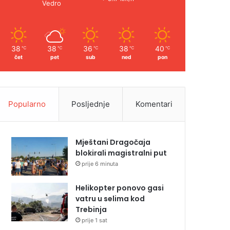
Vedro
38
38
36
38
40
℃
℃
℃
℃
℃
čet
pet
sub
ned
pon
Popularno
Posljednje
Komentari
Mještani Dragočaja
blokirali magistralni put
prije 6 minuta
Helikopter ponovo gasi
vatru u selima kod
Trebinja
prije 1 sat