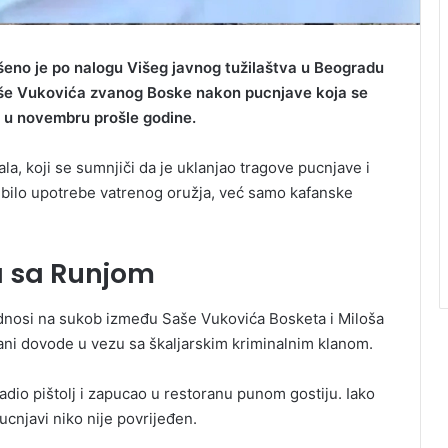
šeno je po nalogu Višeg javnog tužilaštva u Beogradu
Saše Vukovića zvanog Boske nakon pucnjave koja se
 u novembru prošle godine.
la, koji se sumnjiči da je uklanjao tragove pucnjave i
je bilo upotrebe vatrenog oružja, već samo kafanske
 sa Runjom
dnosi na sukob između Saše Vukovića Bosketa i Miloša
ani dovode u vezu sa škaljarskim kriminalnim klanom.
io pištolj i zapucao u restoranu punom gostiju. Iako
pucnjavi niko nije povrijeđen.