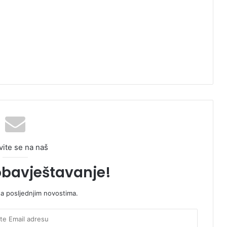
vite se na naš
obavještavanje!
sa posljednjim novostima.