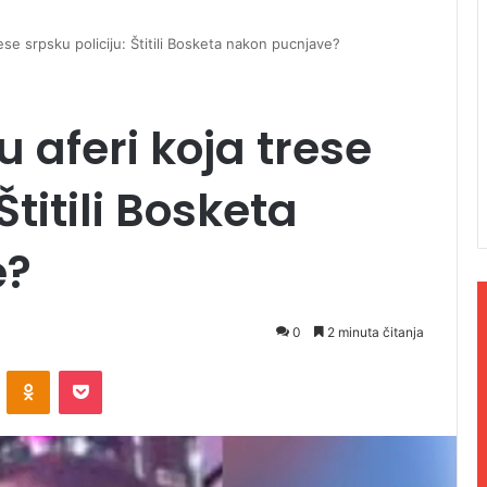
ese srpsku policiju: Štitili Bosketa nakon pucnjave?
 aferi koja trese
Štitili Bosketa
e?
0
2 minuta čitanja
ontakte
Odnoklassniki
Pocket