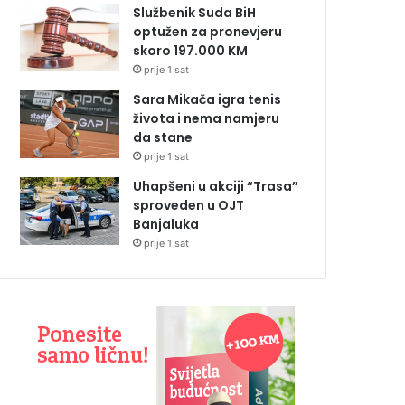
Službenik Suda BiH
optužen za pronevjeru
skoro 197.000 KM
prije 1 sat
Sara Mikača igra tenis
života i nema namjeru
da stane
prije 1 sat
Uhapšeni u akciji “Trasa”
sproveden u OJT
Banjaluka
prije 1 sat