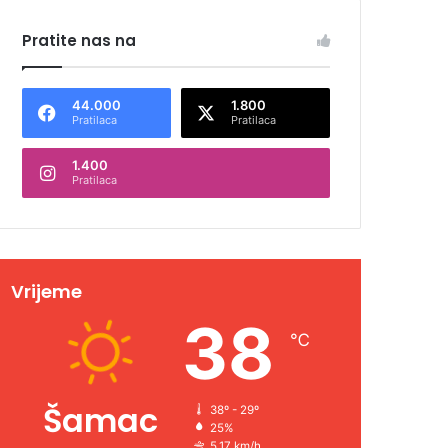
Pratite nas na
44.000
1.800
Pratilaca
Pratilaca
1.400
Pratilaca
Vrijeme
38
℃
Šamac
38º - 29º
25%
5.17 km/h