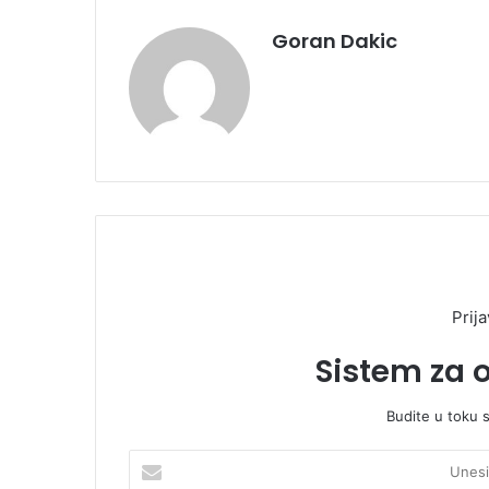
Goran Dakic
Prija
Sistem za 
Budite u toku 
U
n