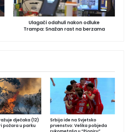
i
o
d
Ulagači odahuli nakon odluke
a
Trampa: Snažan rast na berzama
h
u
l
i
n
a
k
o
n
o
d
l
u
k
e
tražuje dječaka (12)
Srbija ide na Svjetsko
T
ri požara u parku
prvenstvo: Velika pobjeda
r
rukometaša u “Pioniru”