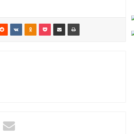
Reddit
VKontakte
Odnoklassniki
Pocket
Podijeli putem Emaila
Odštampaj