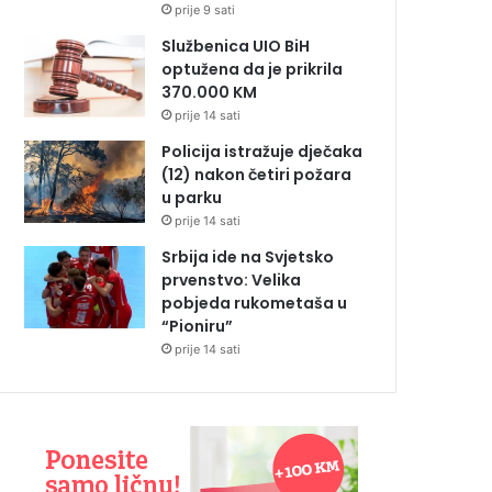
prije 9 sati
Službenica UIO BiH
optužena da je prikrila
370.000 KM
prije 14 sati
Policija istražuje dječaka
(12) nakon četiri požara
u parku
prije 14 sati
Srbija ide na Svjetsko
prvenstvo: Velika
pobjeda rukometaša u
“Pioniru”
prije 14 sati