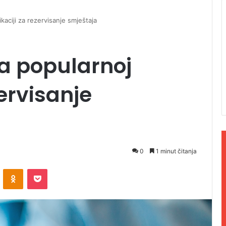
kaciji za rezervisanje smještaja
a popularnoj
zervisanje
0
1 minut čitanja
ontakte
Odnoklassniki
Pocket