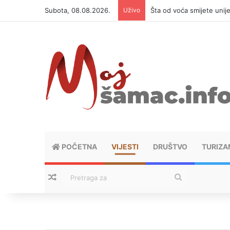
Subota, 08.08.2026.
Uživo
Šta od voća smijete unij
POČETNA
VIJESTI
DRUŠTVO
TURIZA
Nasumični tekstovi
Pretraga
za