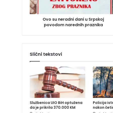
e
e
r
s
a
u
Ovo su neradni dani u Srpskoj
d
povodom narednih praznika
n
i
d
a
n
i
Slični tekstovi
u
S
r
p
s
k
o
j
p
Službenica UIO BiH optužena
Policija is
o
da je prikrila 370.000 KM
nakon četi
v