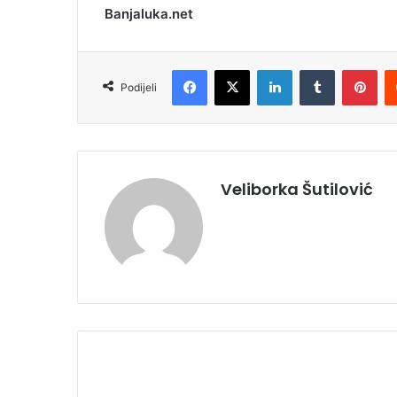
Banjaluka.net
Facebook
X
LinkedIn
Tumblr
Pinterest
Podijeli
Veliborka Šutilović