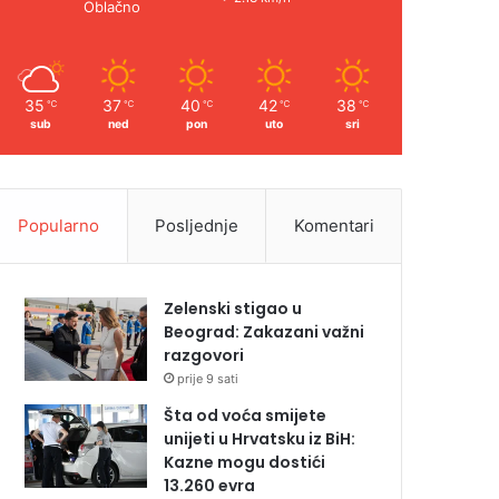
Oblačno
35
37
40
42
38
℃
℃
℃
℃
℃
sub
ned
pon
uto
sri
Popularno
Posljednje
Komentari
Zelenski stigao u
Beograd: Zakazani važni
razgovori
prije 9 sati
Šta od voća smijete
unijeti u Hrvatsku iz BiH:
Kazne mogu dostići
13.260 evra