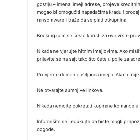
gostiju – imena, imejl adrese, brojeve kreditni
mogao bi omogućiti napadačima krađu i prodaju 
ransomware i traže da se plati otkupnina.
Booking.com se često koristi za ove vrste prev
Nikada ne vjerujte hitnim imejlovima. Ako misli
prijavite se na sajt tako što ćete u polje za a
Provjerite domen pošiljaoca imejla. Ako to nij
Ne otvarajte sumnjive linkove.
Nikada nemojte pokretati kopirane komande u 
Informišite se i edukujte da biste mogli prepoz
dogode.