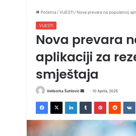
Početna
/
VIJESTI
/
Nova prevara na popularnoj apli
VIJESTI
Nova prevara n
aplikaciji za re
smještaja
Veliborka Šutilović
S
10 Aprila, 2025
e
Facebook
X
LinkedIn
Tumblr
Pinterest
Reddit
VK
n
d
a
n
e