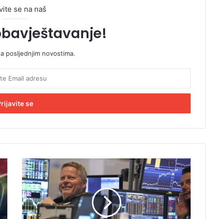
vite se na naš
obavještavanje!
sa posljednjim novostima.
U
l
a
g
a
č