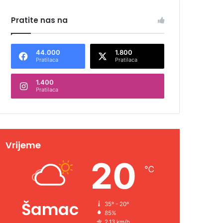
Pratite nas na
44.000
1.800
Pratilaca
Pratilaca
1.400
Pratilaca
Vrijeme
20
℃
Šamac
35º - 20º
85%
2.13 km/h