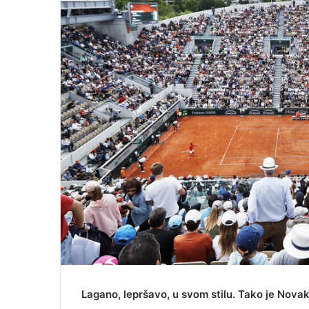
i
l
Lagano, lepršavo, u svom stilu. Tako je Nova