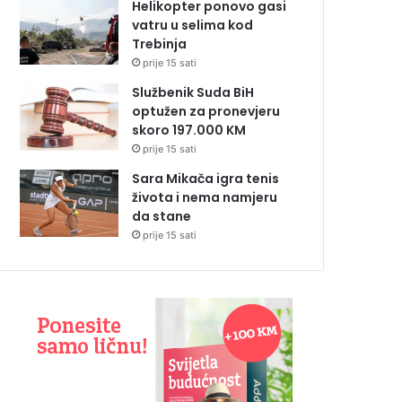
Helikopter ponovo gasi
vatru u selima kod
Trebinja
prije 15 sati
Službenik Suda BiH
optužen za pronevjeru
skoro 197.000 KM
prije 15 sati
Sara Mikača igra tenis
života i nema namjeru
da stane
prije 15 sati