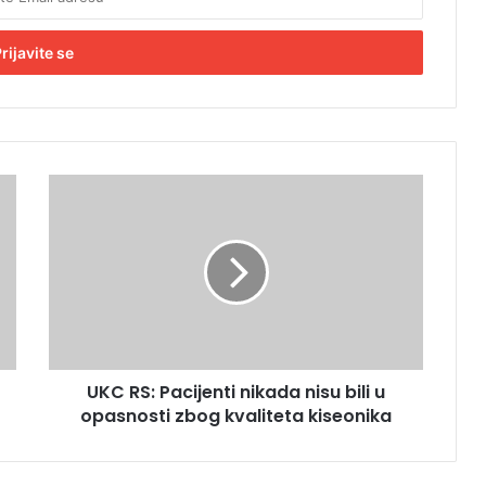
U
K
C
R
S
:
P
a
c
UKC RS: Pacijenti nikada nisu bili u
i
opasnosti zbog kvaliteta kiseonika
j
e
n
t