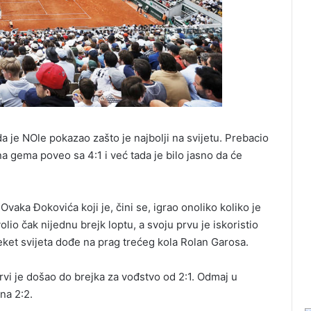
da je NOle pokazao zašto je najbolji na svijetu. Prebacio
na gema poveo sa 4:1 i već tada je bilo jasno da će
vaka Đokovića koji je, čini se, igrao onoliko koliko je
lio čak nijednu brejk loptu, a svoju prvu je iskoristio
reket svijeta dođe na prag trećeg kola Rolan Garosa.
rvi je došao do brejka za vođstvo od 2:1. Odmaj u
na 2:2.