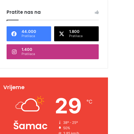
Pratite nas na
44.000
1.800
Pratilaca
Pratilaca
1.400
Pratilaca
Vrijeme
29
℃
Šamac
38º - 25º
50%
3.85 km/h