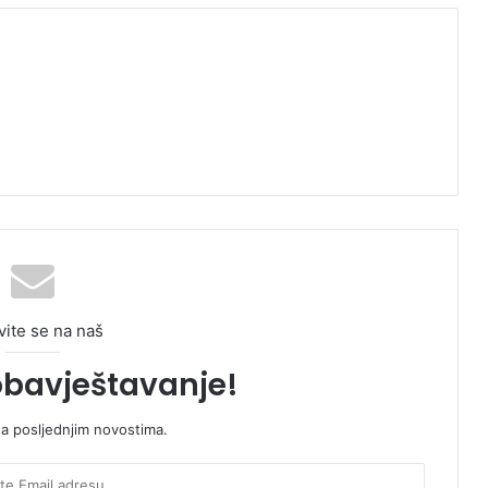
vite se na naš
obavještavanje!
sa posljednjim novostima.