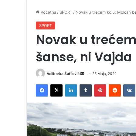
Početna
/
SPORT
/
Novak u trećem kolu: Molčan be
SPORT
Novak u trećem
šanse, ni Vajd
Veliborka Šutilović
S
25 Maja, 2022
e
Facebook
X
LinkedIn
Tumblr
Pinterest
Reddit
VK
n
d
a
n
e
m
a