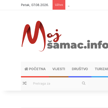
Petak, 07.08.2026.
Uživo
Helikopter ponovo gasi vat
POČETNA
VIJESTI
DRUŠTVO
TURIZA
Nasumični tekstovi
Pretraga
za