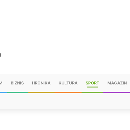
ru u selima kod Trebinja
M
BIZNIS
HRONIKA
KULTURA
SPORT
MAGAZIN