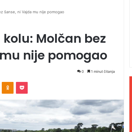
z šanse, ni Vajda mu nije pomogao
 kolu: Molčan bez
a mu nije pomogao
0
1 minut čitanja
ontakte
Odnoklassniki
Pocket