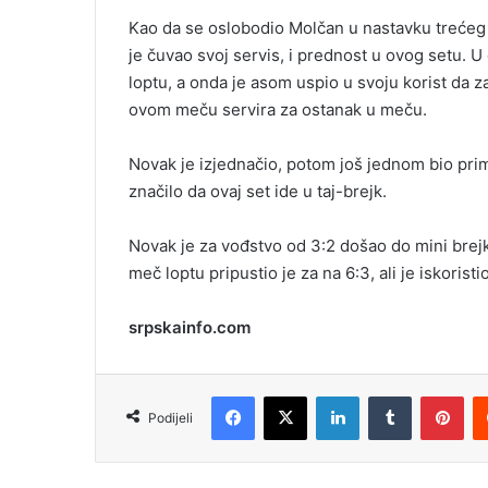
Kao da se oslobodio Molčan u nastavku trećeg se
je čuvao svoj servis, i prednost u ovog setu. 
loptu, a onda je asom uspio u svoju korist da za
ovom meču servira za ostanak u meču.
Novak je izjednačio, potom još jednom bio prim
značilo da ovaj set ide u taj-brejk.
Novak je za vođstvo od 3:2 došao do mini brejk
meč loptu pripustio je za na 6:3, ali je iskoris
srpskainfo.com
Facebook
X
LinkedIn
Tumblr
Pinterest
Podijeli