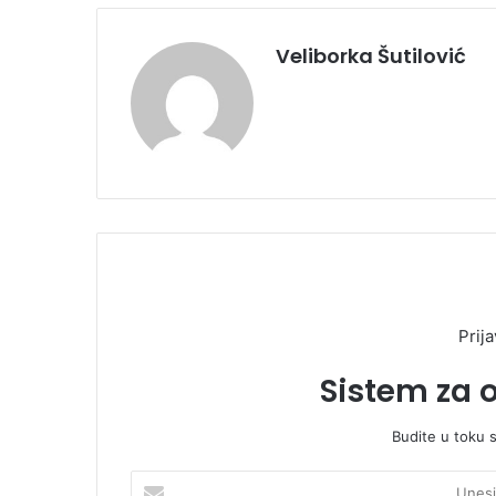
Veliborka Šutilović
Prija
Sistem za 
Budite u toku 
U