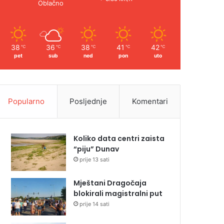
Oblačno
38
36
38
41
42
℃
℃
℃
℃
℃
pet
sub
ned
pon
uto
Popularno
Posljednje
Komentari
Koliko data centri zaista
“piju” Dunav
prije 13 sati
Mještani Dragočaja
blokirali magistralni put
prije 14 sati