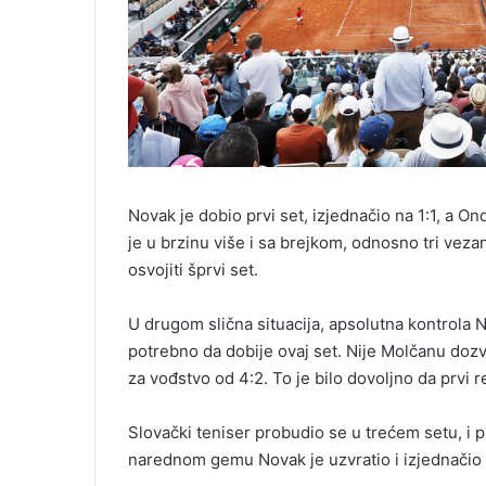
Novak je dobio prvi set, izjednačio na 1:1, a On
je u brzinu više i sa brejkom, odnosno tri veza
osvojiti šprvi set.
U drugom slična situacija, apsolutna kontrola NO
potrebno da dobije ovaj set. Nije Molčanu dozvo
za vođstvo od 4:2. To je bilo dovoljno da prvi 
Slovački teniser probudio se u trećem setu, i p
narednom gemu Novak je uzvratio i izjednačio 