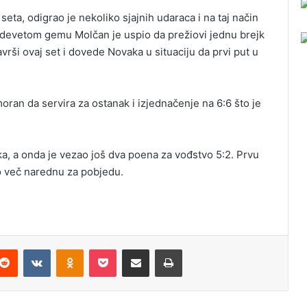
ta, odigrao je nekoliko sjajnih udaraca i na taj način
U devetom gemu Molčan je uspio da prežiovi jednu brejk
vrši ovaj set i dovede Novaka u situaciju da prvi put u
oran da servira za ostanak i izjednačenje na 6:6 što je
a, a onda je vezao još dva poena za vođstvo 5:2. Prvu
tio več narednu za pobjedu.
Reddit
VKontakte
Odnoklassniki
Pocket
Podijeli putem Emaila
Odštampaj