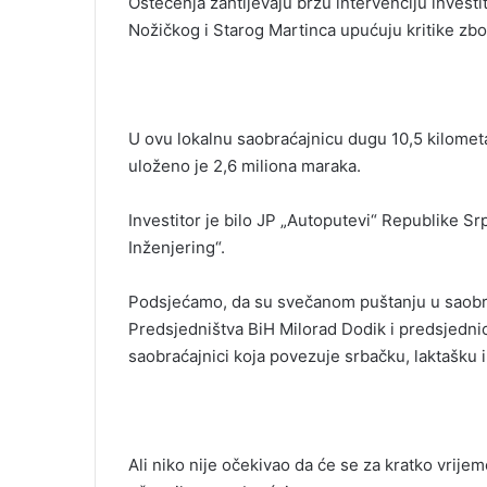
Oštećenja zahtijevaju brzu intervenciju investi
i
Nožičkog i Starog Martinca upućuju kritike zbo
l
U ovu lokalnu saobraćajnicu dugu 10,5 kilometar
uloženo je 2,6 miliona maraka.
Investitor je bilo JP „Autoputevi“ Republike Sr
Inženjering“.
Podsjećamo, da su svečanom puštanju u saobrać
Predsjedništva BiH Milorad Dodik i predsjednica
saobraćajnici koja povezuje srbačku, laktašku 
Ali niko nije očekivao da će se za kratko vrije