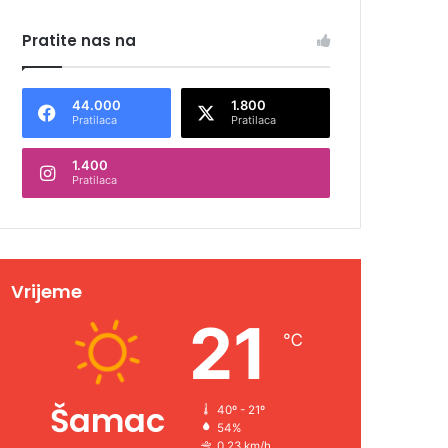
Pratite nas na
44.000
1.800
Pratilaca
Pratilaca
1.400
Pratilaca
Vrijeme
21
℃
Šamac
40º - 21º
54%
0.23 km/h