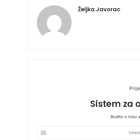
Željka Javorac
Prija
Sistem za 
Budite u toku 
U
n