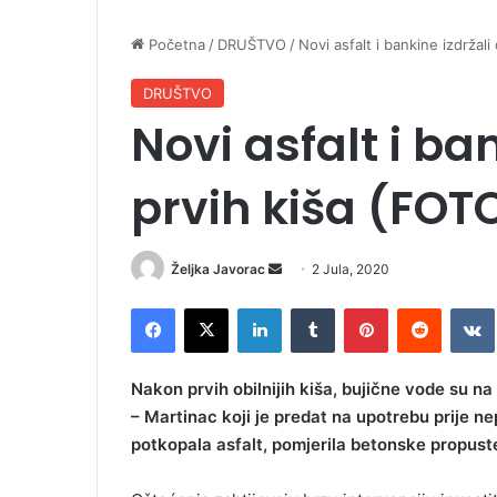
Početna
/
DRUŠTVO
/
Novi asfalt i bankine izdržal
DRUŠTVO
Novi asfalt i ba
prvih kiša (FOT
Željka Javorac
S
2 Jula, 2020
e
Facebook
X
LinkedIn
Tumblr
Pinterest
Reddit
VK
n
d
a
Nakon prvih obilnijih kiša, bujične vode su na 
n
– Martinac koji je predat na upotrebu prije n
e
potkopala asfalt, pomjerila betonske propuste
m
a