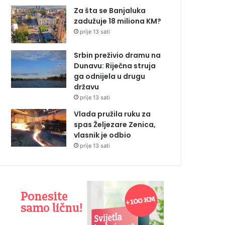
Za šta se Banjaluka
zadužuje 18 miliona KM?
prije 13 sati
Srbin preživio dramu na
Dunavu: Riječna struja
ga odnijela u drugu
državu
prije 13 sati
Vlada pružila ruku za
spas Željezare Zenica,
vlasnik je odbio
prije 13 sati