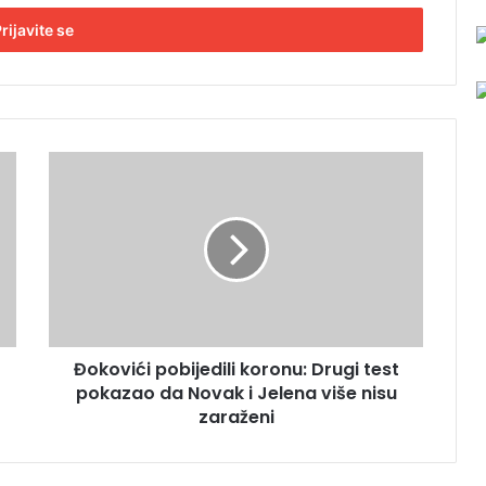
Đ
o
k
o
v
i
ć
i
p
Đokovići pobijedili koronu: Drugi test
o
pokazao da Novak i Jelena više nisu
b
i
zaraženi
j
e
d