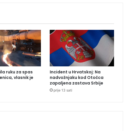
i
l
i
k
o
r
o
n
u
:
D
ila ruku za spas
Incident u Hrvatskoj: Na
r
enica, vlasnik je
nadvožnjaku kod Otočca
u
zapaljena zastava Srbije
g
prije 13 sati
i
t
e
s
t
p
o