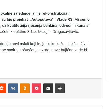
okalne zajednice, ali je rekonstrukcija i
nac bio projekat „Autoputeva“ i Vlade RS. Mi ćemo
 uz kvalitetnija rješenja bankina, odvodnih kanala i
načelnik opštine Srbac Mladjan Dragosavljević.
obiju novi asfalt koji im je, kako kažu, olakšao život
 ne saniraju oštećenja, tvrde, nove bujične vode bi
Reddit
VKontakte
Odnoklassniki
Pocket
Podijeli putem Emaila
Odštampaj