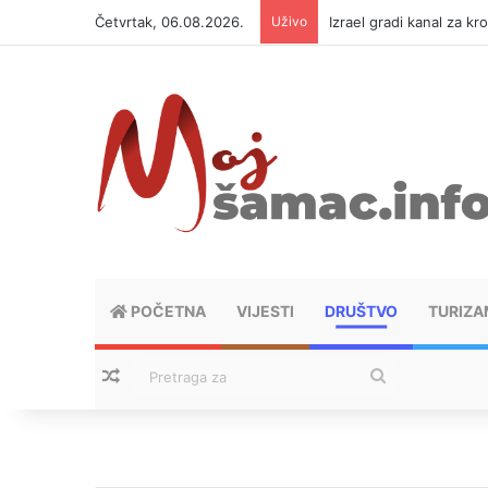
Četvrtak, 06.08.2026.
Uživo
Izrael gradi kanal za kr
POČETNA
VIJESTI
DRUŠTVO
TURIZA
Nasumični tekstovi
Pretraga
za