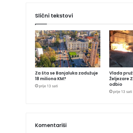
t
n
Slični tekstovi
o
g
v
l
a
d
a
r
a
Za šta se Banjaluka zadužuje
Vlada pruž
p
18 miliona KM?
Željezare Z
o
odbio
prije 13 sati
d
prije 13 sati
r
ž
a
l
o
o
Komentariši
k