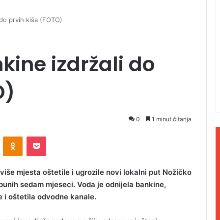
i do prvih kiša (FOTO)
nkine izdržali do
O)
0
1 minut čitanja
ontakte
Odnoklassniki
Pocket
više mjesta oštetile i ugrozile novi lokalni put Nožičko
epunih sedam mjeseci. Voda je odnijela bankine,
 i oštetila odvodne kanale.