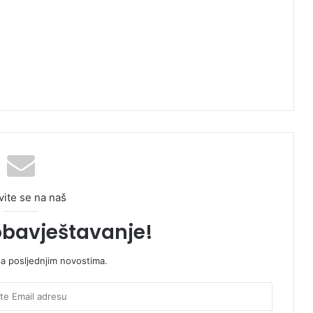
vite se na naš
obavještavanje!
sa posljednjim novostima.