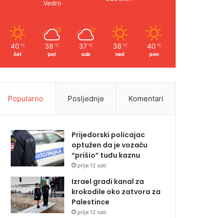
Vedro
40
38
37
38
40
℃
℃
℃
℃
℃
čet
pet
sub
ned
pon
Popularno
Posljednje
Komentari
Prijedorski policajac
optužen da je vozaču
“prišio” tuđu kaznu
prije 12 sati
Izrael gradi kanal za
krokodile oko zatvora za
Palestince
prije 12 sati