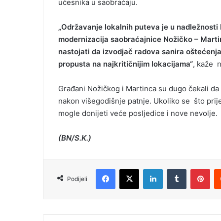
učesnika u saobraćaju.
„Održavanje lokalnih puteva je u nadležnosti l
modernizacija saobraćajnice Nožičko – Marti
nastojati da izvodjač radova sanira oštećenja,
propusta na najkritičnijim lokacijama“
, kaže 
Građani Nožičkog i Martinca su dugo čekali da d
nakon višegodišnje patnje. Ukoliko se što prije
mogle donijeti veće posljedice i nove nevolje.
(BN/S.K.)
Facebook
X
LinkedIn
Tumblr
Pinterest
Podijeli