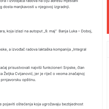
tora i izvodjača radova na čiju adresu mještani
g dosta manjkavosti u njegovoj izgradnji.
a, koja izlazi na autoput „9. maj“ Banja Luka – Doboj,
pske, a izvođač radova laktaška kompanija „Integral
aj prisustvovali najviši funkcioneri Srpske, član
 Željka Cvijanović, jer je riječ o veoma značajnoj
i prnjavorsku opštinu.
me pojaviti oštećenja koja ugrožavaju bezbjednost