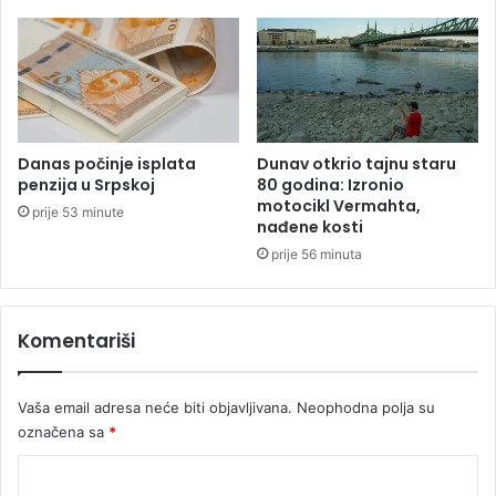
đ
e
Ć
u
b
i
ć
Danas počinje isplata
Dunav otkrio tajnu staru
z
penzija u Srpskoj
80 godina: Izronio
b
motocikl Vermahta,
prije 53 minute
nađene kosti
o
g
prije 56 minuta
k
r
š
Komentariši
e
n
j
Vaša email adresa neće biti objavljivana.
Neophodna polja su
a
označena sa
*
p
r
K
a