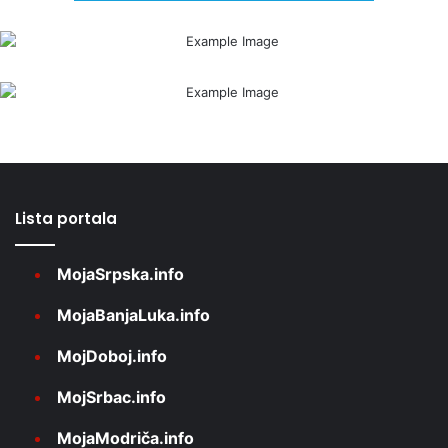
Lista portala
MojaSrpska.info
MojaBanjaLuka.info
MojDoboj.info
MojSrbac.info
MojaModriča.info