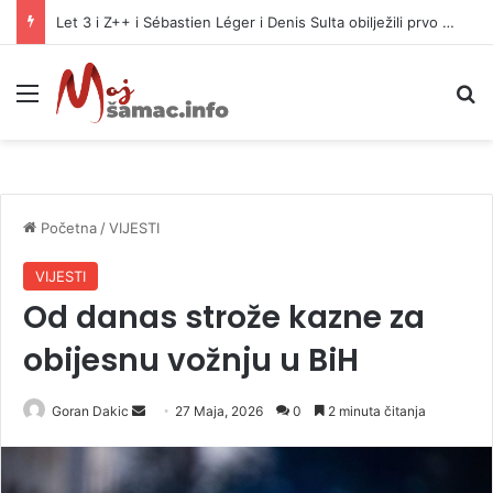
Let 3 i Z++ i Sébastien Léger i Denis Sulta obilježili prvo veče Freshwavea
Meni
P
Početna
/
VIJESTI
VIJESTI
Od danas strože kazne za
obijesnu vožnju u BiH
Goran Dakic
S
27 Maja, 2026
0
2 minuta čitanja
e
n
d