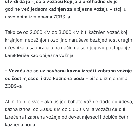
utvrdi da je riječ o vozaču koji je u prethodne dvije
godine već jednom kažnjen za obijesnu vožnju –
stoji u
usvojenim izmjenama ZOBS-a.
Tako će od 2.000 KM do 3.000 KM biti kažnjen vozač koji
krajnjom nepažnjom ozbiljno narušava bezbjednost drugih
učesnika u saobraćaju na način da se njegovo postupanje
karakteriše kao obijesna vožnja.
– Vozaču će se uz novčanu kaznu izreći i zabrana vožnje
od šest mjeseci i dva kaznena boda –
piše u izmjenama
ZOBS-a.
Ali ni to nije sve – ako usljed bahate vožnje dođe do udesa,
kazna iznosi od 3.000 KM do 5.000 KM, a vozaču će biti
izrečena i zabrana vožnje od devet mjeseci i dobiće četiri
kaznena boda.