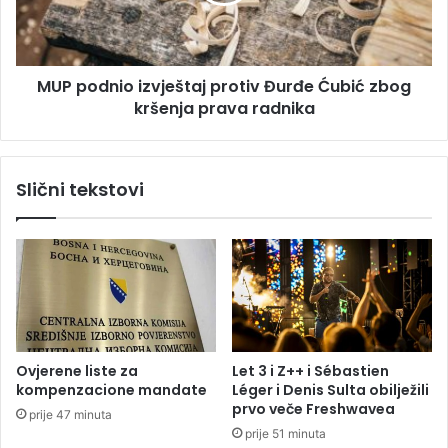
s
d
k
n
o
i
j
o
MUP podnio izvještaj protiv Đurđe Ćubić zbog
:
i
B
kršenja prava radnika
z
a
v
š
j
s
e
Slični tekstovi
e
š
z
t
a
a
t
j
r
p
e
r
s
o
l
t
o
i
Ovjerene liste za
Let 3 i Z++ i Sébastien
v
kompenzacione mandate
Léger i Denis Sulta obilježili
Đ
prvo veče Freshwavea
prije 47 minuta
u
prije 51 minuta
r