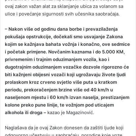
ovaj zakon važan alat za sklanjanje ubica za volanom sa
ulice i povećanje sigurnosti svih učesnika saobraćaja.
– Nakon više od godinu dana borbe i prevazilaženja
pokušaja opstrukcije, dočekali smo usvajanje Zakona
kojim se kažnjava bahata vožnja i konačno, ove sedmice
i početak primjene. Novčanim kaznama i do 5.000 KM,
privremenim i trajnim oduzimanjem vozila, kao i
dugotrajnim oduzimanjem vozačke dozvole rigorozno će
biti kažnjeni obijesni vozači koji ugrožavaju živote ljudi
prolaskom kroz crveno svjetlo više puta u kratkom
periodu, prekoračenjem brzine više od 40 km/h u
naseljenom mjestu i 60 km/h izvan naselja, prestizanjem
kolone preko pune linije, te vožnjom pod uticajem
alkohola ili droga –
kazao je Magazinović.
Naglašava da je ovaj Zakon donesen da zaštiti ljude koji
odgovorno učestvuju u saobraćaju, porodice koje voze