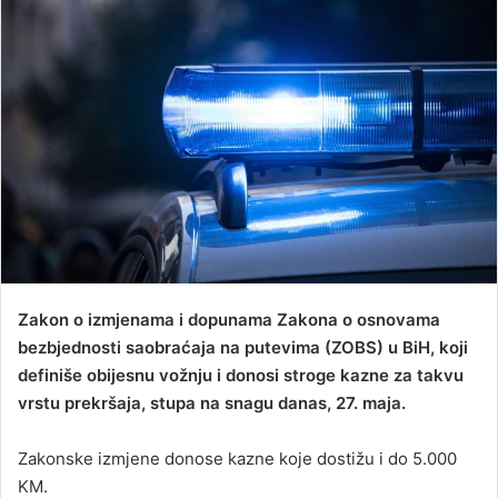
a
n
e
m
a
i
l
Zakon o izmjenama i dopunama Zakona o osnovama
bezbjednosti saobraćaja na putevima (ZOBS) u BiH, koji
definiše obijesnu vožnju i donosi stroge kazne za takvu
vrstu prekršaja, stupa na snagu danas, 27. maja.
Zakonske izmjene donose kazne koje dostižu i do 5.000
KM.