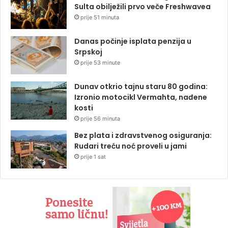
Sulta obilježili prvo veče Freshwavea
prije 51 minuta
Danas počinje isplata penzija u
Srpskoj
prije 53 minute
Dunav otkrio tajnu staru 80 godina:
Izronio motocikl Vermahta, nađene
kosti
prije 56 minuta
Bez plata i zdravstvenog osiguranja:
Rudari treću noć proveli u jami
prije 1 sat