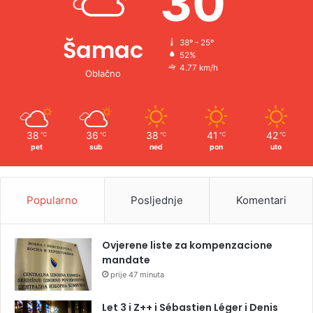
30
Šamac
38º - 25º
52%
4.77 km/h
Oblačno
38
36
38
41
42
℃
℃
℃
℃
℃
pet
sub
ned
pon
uto
Popularno
Posljednje
Komentari
Ovjerene liste za kompenzacione
mandate
prije 47 minuta
Let 3 i Z++ i Sébastien Léger i Denis