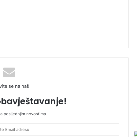
vite se na naš
obavještavanje!
sa posljednjim novostima.