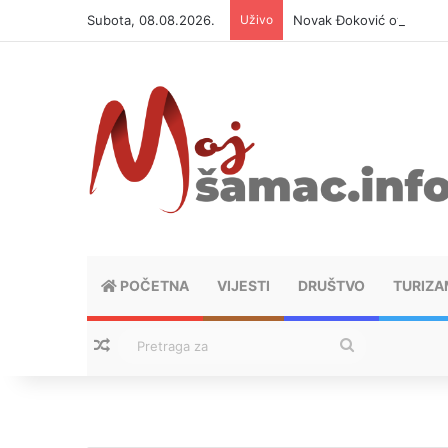
Subota, 08.08.2026.
Uživo
Novak Đoković otvorio du
POČETNA
VIJESTI
DRUŠTVO
TURIZA
Nasumični tekstovi
Pretraga
za