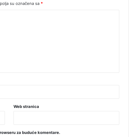
a
olja su označena sa
*
b
i
l
n
o
Web stranica
browseru za buduće komentare.