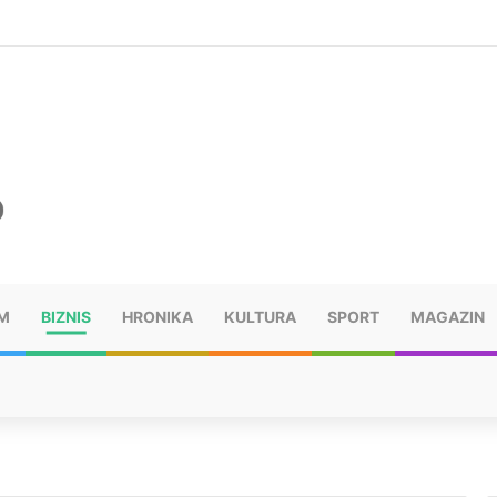
šu: “Taj poraz me uništio”
M
BIZNIS
HRONIKA
KULTURA
SPORT
MAGAZIN