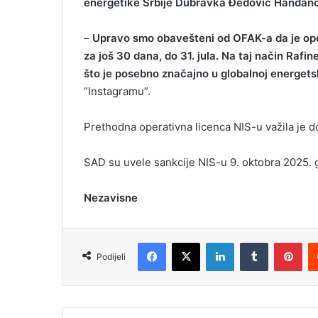
energetike Srbije Dubravka Đedović Handano
–
Upravo smo obavešteni od OFAK-a da je ope
za još 30 dana, do 31. jula. Na taj način Rafi
što je posebno značajno u globalnoj energetsk
“Instagramu”.
Prethodna operativna licenca NIS-u važila je do 
SAD su uvele sankcije NIS-u 9. oktobra 2025. 
Nezavisne
Facebook
X
LinkedIn
Tumblr
Pinterest
Podijeli