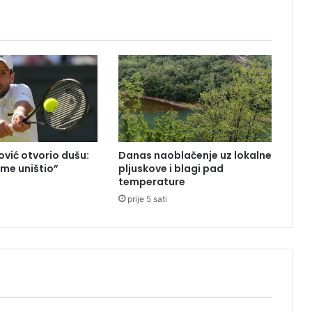
j
e
m
e
,
p
o
s
l
i
vić otvorio dušu:
Danas naoblačenje uz lokalne
j
 me uništio”
pljuskove i blagi pad
e
temperature
p
prije 5 sati
o
d
n
e
n
e
s
t