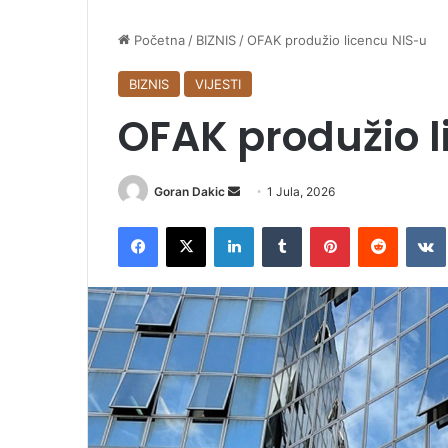
Početna
/
BIZNIS
/
OFAK produžio licencu NIS-u
BIZNIS
VIJESTI
OFAK produžio l
Goran Dakic
S
1 Jula, 2026
e
Facebook
X
LinkedIn
Tumblr
Pinterest
Reddit
VK
n
d
a
n
e
m
a
i
l