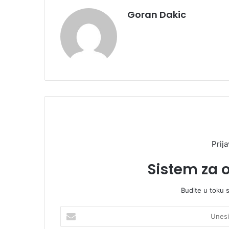
Goran Dakic
Prija
Sistem za 
Budite u toku 
U
n