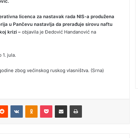
vić.
rativna licenca za nastavak rada NIS-a produžena
nerija u Pančevu nastavlja da prerađuje sirovu naftu
oj krizi –
objavila je Đedović Handanović na
1. jula.
godine zbog većinskog ruskog vlasništva. (Srna)
Reddit
VKontakte
Odnoklassniki
Pocket
Podijeli putem Emaila
Odštampaj