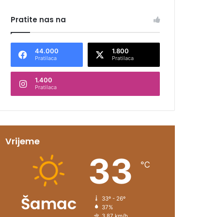
Pratite nas na
44.000
1.800
Pratilaca
Pratilaca
1.400
Pratilaca
Vrijeme
33
℃
Šamac
33º - 26º
37%
3.87 km/h