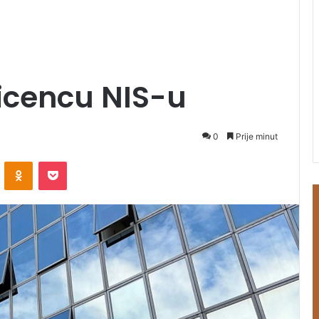
icencu NIS-u
0
Prije minut
ontakte
Odnoklassniki
Pocket