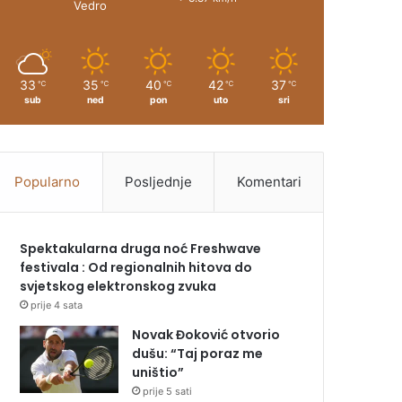
Vedro
33
35
40
42
37
℃
℃
℃
℃
℃
sub
ned
pon
uto
sri
Popularno
Posljednje
Komentari
Spektakularna druga noć Freshwave
festivala : Od regionalnih hitova do
svjetskog elektronskog zvuka
prije 4 sata
Novak Đoković otvorio
dušu: “Taj poraz me
uništio”
prije 5 sati