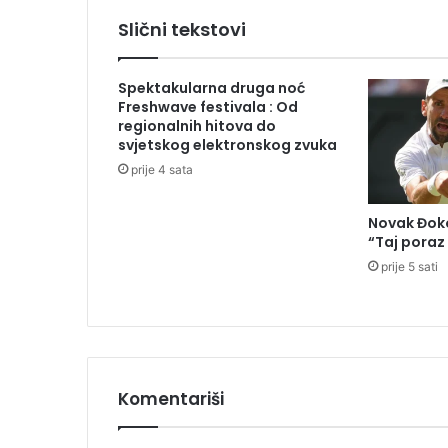
a
Slični tekstovi
t
v
a
Spektakularna druga noć
r
Freshwave festivala : Od
a
regionalnih hitova do
g
svjetskog elektronskog zvuka
r
prije 4 sata
a
n
Novak Đoko
i
“Taj poraz
č
prije 5 sati
n
e
p
r
e
l
a
Komentariši
z
e