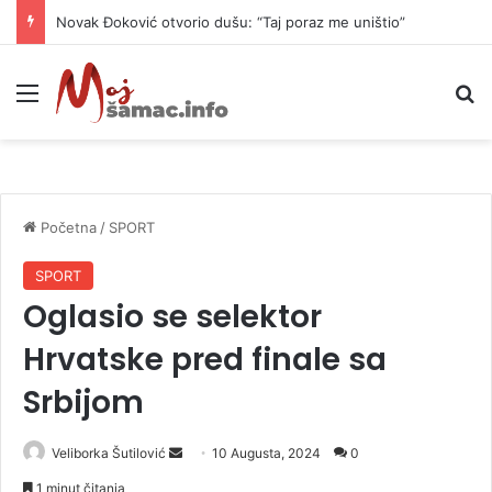
Novak Đoković otvorio dušu: “Taj poraz me uništio”
Meni
P
Početna
/
SPORT
SPORT
Oglasio se selektor
Hrvatske pred finale sa
Srbijom
Veliborka Šutilović
S
10 Augusta, 2024
0
e
1 minut čitanja