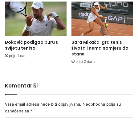
j
i
e
z
t
u
a
n
j
u
Đoković podigao buru u
Sara Mikača igra tenis
u
svijetu tenisa
života i nema namjeru da
M
stane
prije 1 dan
o
prije 2 dana
n
t
a
Komentariši
n
u
Vaša email adresa neće biti objavljivana.
Neophodna polja su
označena sa
*
K
o