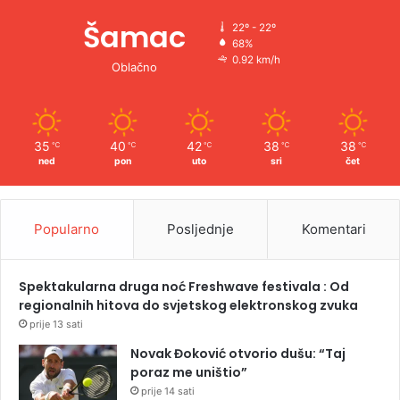
Šamac
22º - 22º
68%
0.92 km/h
Oblačno
35
40
42
38
38
℃
℃
℃
℃
℃
ned
pon
uto
sri
čet
Popularno
Posljednje
Komentari
Spektakularna druga noć Freshwave festivala : Od
regionalnih hitova do svjetskog elektronskog zvuka
prije 13 sati
Novak Đoković otvorio dušu: “Taj
poraz me uništio”
prije 14 sati