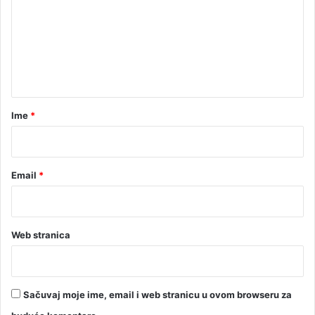
m
e
n
t
a
r
Ime
*
*
Email
*
Web stranica
Sačuvaj moje ime, email i web stranicu u ovom browseru za