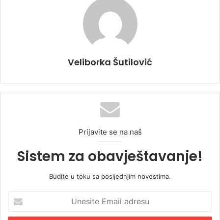
Veliborka Šutilović
Prijavite se na naš
Sistem za obavještavanje!
Budite u toku sa posljednjim novostima.
U
n
e