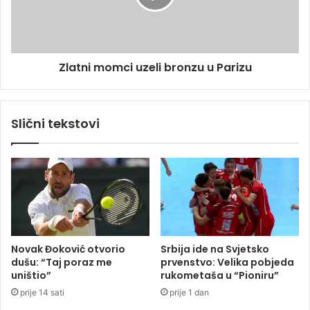
e
i
h
m
n
o
i
m
č
Zlatni momci uzeli bronzu u Parizu
c
k
i
e
u
p
z
Slični tekstovi
r
e
o
l
b
i
l
b
e
r
m
o
e
n
p
z
r
u
Novak Đoković otvorio
Srbija ide na Svjetsko
i
u
dušu: “Taj poraz me
prvenstvo: Velika pobjeda
s
P
uništio”
rukometaša u “Pioniru”
l
a
prije 14 sati
prije 1 dan
i
r