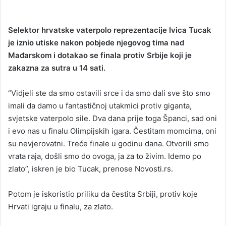
Selektor hrvatske vaterpolo reprezentacije Ivica Tucak
je iznio utiske nakon pobjede njegovog tima nad
Mađarskom i dotakao se finala protiv Srbije koji je
zakazna za sutra u 14 sati.
“Vidjeli ste da smo ostavili srce i da smo dali sve što smo
imali da damo u fantastičnoj utakmici protiv giganta,
svjetske vaterpolo sile. Dva dana prije toga Španci, sad oni
i evo nas u finalu Olimpijskih igara. Čestitam momcima, oni
su nevjerovatni. Treće finale u godinu dana. Otvorili smo
vrata raja, došli smo do ovoga, ja za to živim. Idemo po
zlato”, iskren je bio Tucak, prenose Novosti.rs.
Potom je iskoristio priliku da čestita Srbiji, protiv koje
Hrvati igraju u finalu, za zlato.