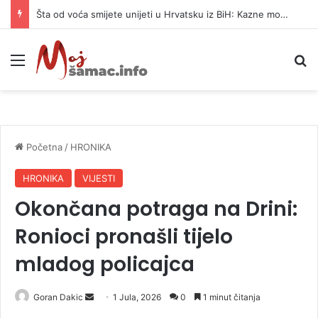
Šta od voća smijete unijeti u Hrvatsku iz BiH: Kazne mogu dostići 13.260 evra
Meni
P
Početna
/
HRONIKA
HRONIKA
VIJESTI
Okončana potraga na Drini:
Ronioci pronašli tijelo
mladog policajca
Goran Dakic
S
1 Jula, 2026
0
1 minut čitanja
e