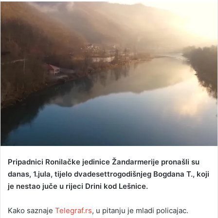
n
d
a
n
e
m
a
i
l
Pripadnici Ronilačke jedinice Žandarmerije pronašli su
danas, 1.jula, tijelo dvadesettrogodišnjeg Bogdana T., koji
je nestao juče u rijeci Drini kod Lešnice.
Kako saznaje
Telegraf.rs
, u pitanju je mladi policajac.