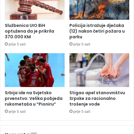
a
š
K
o
r
k
i
a
Službenica UIO BiH
Policija istražuje dječaka
š
t
optužena da je prikrila
(12) nakon četiri požara u
o
e
370.000 KM
parku
k
h
prije 5 sati
prije 5 sati
a
n
i
č
k
o
r
j
e
Srbija ide na Svjetsko
Stigao apel stanovništvu
š
prvenstvo: Velika pobjeda
Srpske za racionalno
e
rukometaša u “Pioniru”
trošenje vode
n
prije 5 sati
prije 5 sati
j
e
,