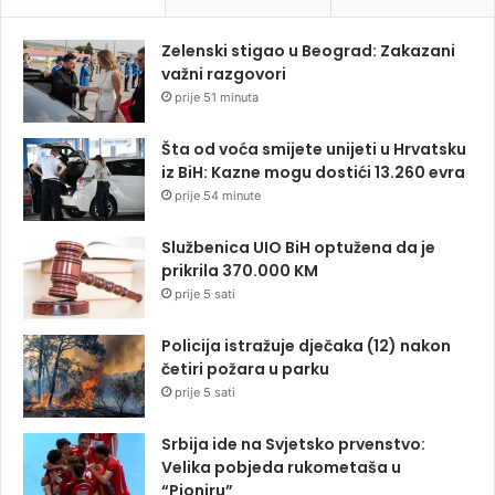
Zelenski stigao u Beograd: Zakazani
važni razgovori
prije 51 minuta
Šta od voća smijete unijeti u Hrvatsku
iz BiH: Kazne mogu dostići 13.260 evra
prije 54 minute
Službenica UIO BiH optužena da je
prikrila 370.000 KM
prije 5 sati
Policija istražuje dječaka (12) nakon
četiri požara u parku
prije 5 sati
Srbija ide na Svjetsko prvenstvo:
Velika pobjeda rukometaša u
“Pioniru”