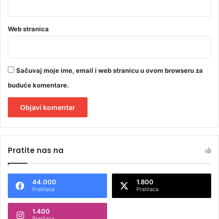
Web stranica
Sačuvaj moje ime, email i web stranicu u ovom browseru za
buduće komentare.
A
l
Pratite nas na
t
e
44.000
1.800
r
Pratilaca
Pratilaca
n
1.400
a
Pratilaca