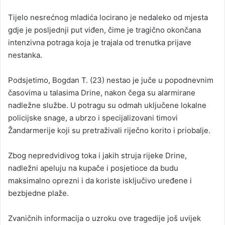
Tijelo nesrećnog mladića locirano je nedaleko od mjesta
gdje je posljednji put viđen, čime je tragično okončana
intenzivna potraga koja je trajala od trenutka prijave
nestanka.
Podsjetimo, Bogdan T. (23) nestao je juče u popodnevnim
časovima u talasima Drine, nakon čega su alarmirane
nadležne službe. U potragu su odmah uključene lokalne
policijske snage, a ubrzo i specijalizovani timovi
Žandarmerije koji su pretraživali riječno korito i priobalje.
Zbog nepredvidivog toka i jakih struja rijeke Drine,
nadležni apeluju na kupače i posjetioce da budu
maksimalno oprezni i da koriste isključivo uređene i
bezbjedne plaže.
Zvaničnih informacija o uzroku ove tragedije još uvijek