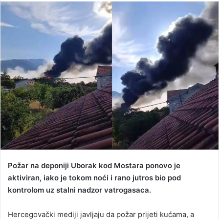
n
d
a
n
e
m
a
i
l
Požar na deponiji Uborak kod Mostara ponovo je
aktiviran, iako je tokom noći i rano jutros bio pod
kontrolom uz stalni nadzor vatrogasaca.
Hercegovački mediji javljaju da požar prijeti kućama, a