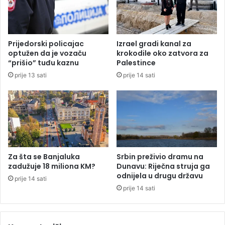
a
:
:
N
P
o
o
t
Prijedorski policajac
Izrael gradi kanal za
v
a
optužen da je vozaču
krokodile oko zatvora za
r
r
“prišio” tuđu kaznu
Palestince
i
i
prije 13 sati
prije 14 sati
j
,
e
a
đ
d
e
v
n
o
o
k
p
a
e
t
Za šta se Banjaluka
Srbin preživio dramu na
t
i
zadužuje 18 miliona KM?
Dunavu: Riječna struja ga
o
i
odnijela u drugu državu
prije 14 sati
s
r
prije 14 sati
o
a
b
č
a
u