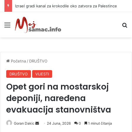
Izrael gradi kanal za krokodile oko zatvora za Palestince
Meni
P
Početna
/
DRUŠTVO
DRUŠTVO
VIJESTI
Opet gori na mostarskoj
deponiji, naređena
evakuacija stanovništva
Goran Dakic
S
24 Juna, 2026
0
1 minut čitanja
e