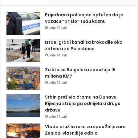
Prijedorski policajac optužen da je
vozaču “prišio” tuđu kaznu
prije 13 sati
Izrael gradi kanal za krokodile oko
zatvora za Palestince
prije 14 sati
Za šta se Banjaluka zadužuje 18
miliona KM?
prije 14 sati
Srbin preživio dramu na Dunavu:
Riječna struja ga odnijela u drugu
državu
prije 14 sati
Vlada pružila ruku za spas Željezare
Zenica, vlasnik je odbio