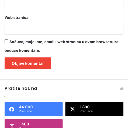
Web stranica
Sačuvaj moje ime, email i web stranicu u ovom browseru za
buduće komentare.
A
l
Pratite nas na
t
e
44.000
1.800
r
Pratilaca
Pratilaca
n
1.400
a