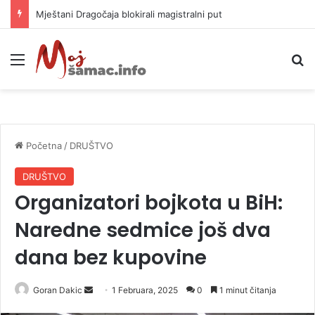
Helikopter ponovo gasi vatru u selima kod Trebinja
Meni
P
Početna
/
DRUŠTVO
DRUŠTVO
Organizatori bojkota u BiH:
Naredne sedmice još dva
dana bez kupovine
Goran Dakic
S
1 Februara, 2025
0
1 minut čitanja
e