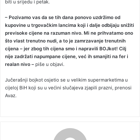
biti u srijedu i petak.
– Pozivamo vas da se tih dana ponovo uzdržimo od
kupovine u trgovačkim lancima koji i dalje odbijaju snižiti
previsoke cijene na razuman nivo. Mi ne prihvatamo ono
što vlast trenutno nudi, a to je zamrzavanje trenutnih
cijena – jer zbog tih cijena smo i napravili BOJkot! Cilj
nije zadržati napumpane cijene, već ih smanjiti na fer i
realan nivo –
piše u objavi.
Jučerašnji bojkot osjetio se u velikim supermarketima u
cijeloj BiH koji su u većini slučajeva zjapili prazni, prenosi
Avaz.