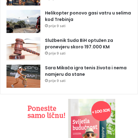
Helikopter ponovo gasi vatru u selima
kod Trebinja
prije 9 sati
Službenik Suda BiH optužen za
pronevjeru skoro 197.000 KM
prije 9 sati
Sara Mikača igra tenis života i nema
namjeru da stane
prije 9 sati