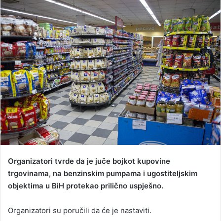
n
d
a
n
e
m
a
i
l
Organizatori tvrde da je juče bojkot kupovine
trgovinama, na benzinskim pumpama i ugostiteljskim
objektima u BiH protekao prilično uspješno.
Organizatori su poručili da će je nastaviti.