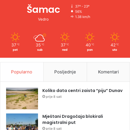
Šamac
37º - 23º
56%
1.38 km/h
Vedro
37
35
37
40
42
℃
℃
℃
℃
℃
pet
sub
ned
pon
uto
Popularno
Posljednje
Komentari
Koliko data centri zaista “piju” Dunav
prije 8 sati
Mještani Dragočaja blokirali
magistralni put
prije 8 sati