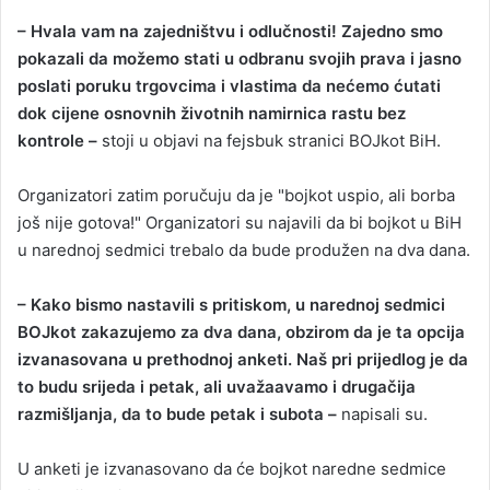
– Hvala vam na zajedništvu i odlučnosti! Zajedno smo
pokazali da možemo stati u odbranu svojih prava i jasno
poslati poruku trgovcima i vlastima da nećemo ćutati
dok cijene osnovnih životnih namirnica rastu bez
kontrole –
stoji u objavi na fejsbuk stranici BOJkot BiH.
Organizatori zatim poručuju da je "bojkot uspio, ali borba
još nije gotova!" Organizatori su najavili da bi bojkot u BiH
u narednoj sedmici trebalo da bude produžen na dva dana.
– Kako bismo nastavili s pritiskom, u narednoj sedmici
BOJkot zakazujemo za dva dana, obzirom da je ta opcija
izvanasovana u prethodnoj anketi. Naš pri prijedlog je da
to budu srijeda i petak, ali uvažaavamo i drugačija
razmišljanja, da to bude petak i subota –
napisali su.
U anketi je izvanasovano da će bojkot naredne sedmice