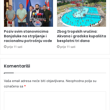
r
e
a
z
ž
b
i
o
p
g
r
t
Poziv svim stanovnicima
Zbog tropskih vrućina:
i
r
Banjaluke na strpljenje i
Akvana i gradska kupališta
t
a
racionalnu potrošnju vode
besplatni tri dana
v
g
prije 11 sati
prije 11 sati
o
e
r
d
i
Komentariši
j
e
u
Vaša email adresa neće biti objavljivana.
Neophodna polja su
N
označena sa
*
o
v
K
o
m
o
S
m