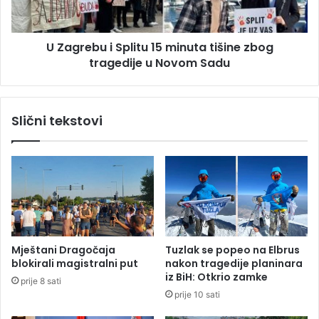
j
b
e
u
n
i
a
U Zagrebu i Splitu 15 minuta tišine zbog
S
I
tragedije u Novom Sadu
p
l
l
i
i
d
t
Slični tekstovi
ž
u
i
1
:
5
T
m
u
i
ž
n
i
u
t
t
e
a
Mještani Dragočaja
Tuzlak se popeo na Elbrus
l
t
blokirali magistralni put
nakon tragedije planinara
j
i
iz BiH: Otkrio zamke
prije 8 sati
k
š
prije 10 sati
a
i
t
n