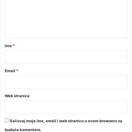
a
e
d
u
n
t
a
r
Ime
*
*
Email
*
Web stranica
Sačuvaj moje ime, email i web stranicu u ovom browseru za
buduće komentare.