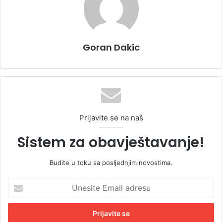
Goran Dakic
Prijavite se na naš
Sistem za obavještavanje!
Budite u toku sa posljednjim novostima.
U
n
e
s