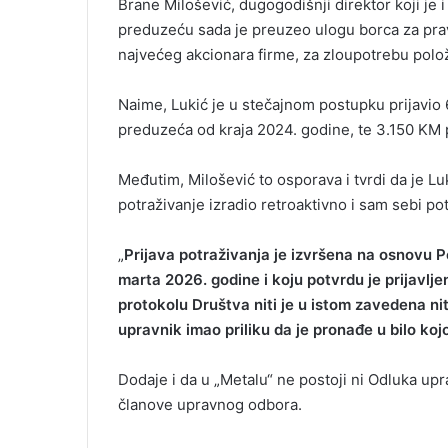
Brane Milošević, dugogodišnji direktor koji j
preduzeću sada je preuzeo ulogu borca za prav
najvećeg akcionara firme, za zloupotrebu polož
Naime, Lukić je u stečajnom postupku prijavio 
preduzeća od kraja 2024. godine, te 3.150 KM
Međutim, Milošević to osporava i tvrdi da je L
potraživanje izradio retroaktivno i sam sebi po
„
Prijava potraživanja je izvršena na osnovu P
marta 2026. godine i koju potvrdu je prijavl
protokolu Društva niti je u istom zavedena nit
upravnik imao priliku da je pronađe u bilo kojo
Dodaje i da u „Metalu“ ne postoji ni Odluka u
članove upravnog odbora.