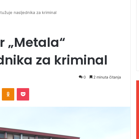
tužuje nasljednika za kriminal
r „Metala“
dnika za kriminal
0
2 minuta čitanja
ontakte
Odnoklassniki
Pocket