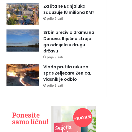
Za šta se Banjaluka
zadužuje 18 miliona KM?
prije 9 sati
Srbin preživio dramu na
Dunavu: Riječna struja
ga odnijela u drugu
državu
prije 9 sati
Vlada pružila ruku za
spas Željezare Zenica,
vlasnik je odbio
prije 9 sati