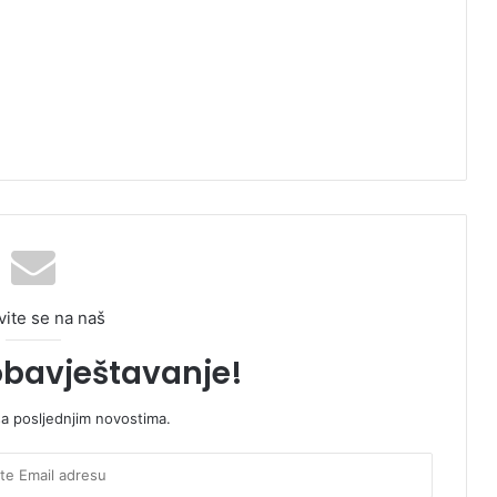
vite se na naš
obavještavanje!
sa posljednjim novostima.