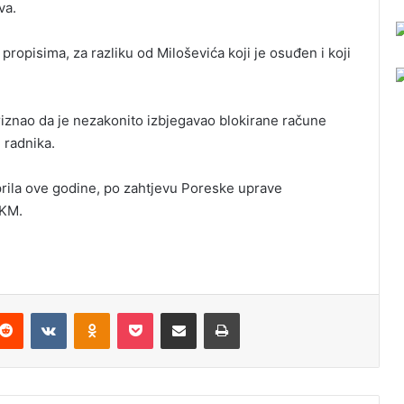
va.
propisima, za razliku od Miloševića koji je osuđen i koji
iznao da je nezakonito izbjegavao blokirane račune
u radnika.
prila ove godine, po zahtjevu Poreske uprave
 KM.
Reddit
VKontakte
Odnoklassniki
Pocket
Podijeli putem Emaila
Odštampaj