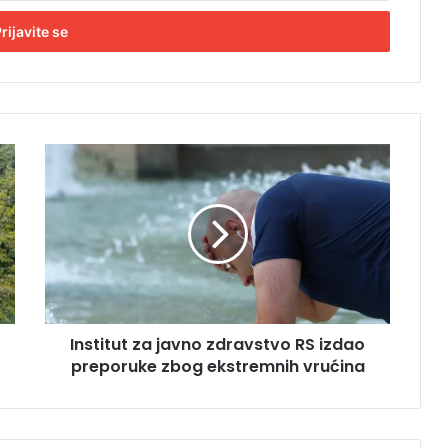
I
n
s
t
i
t
u
t
z
Institut za javno zdravstvo RS izdao
a
preporuke zbog ekstremnih vrućina
j
a
v
n