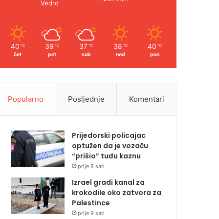
Vedro
40
39
37
38
40
℃
℃
℃
℃
℃
čet
pet
sub
ned
pon
Popularno
Posljednje
Komentari
Prijedorski policajac
optužen da je vozaču
“prišio” tuđu kaznu
prije 8 sati
Izrael gradi kanal za
krokodile oko zatvora za
Palestince
prije 9 sati