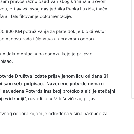
e i sam pravosnažno osuđivan zbog kriminala u ovom
du, prijavivši svog nasljednika Ranka Lukića, inače
aja i falsifikovanje dokumentacije.
60.800 KM potraživanja za plate dok je bio direktor
 po osnovu rada i članstva u upravnom odboru.
ukić dokumentaciju na osnovu koje je prijavio
tpisao.
otvrde Društva izdate prijavljenom licu od dana 31.
jeni sam sebi potpisao. Navedene potvrde nema u
i navedena Potvrda ima broj protokola niti je stečajni
j evidenciji
“, navodi se u Miloševićevoj prijavi.
pravnog odbora kojom je određena visina naknade za