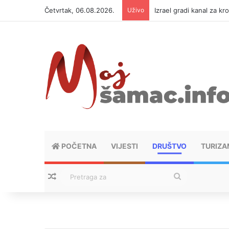
Četvrtak, 06.08.2026.
Uživo
Izrael gradi kanal za kr
POČETNA
VIJESTI
DRUŠTVO
TURIZA
Nasumični tekstovi
Pretraga
za