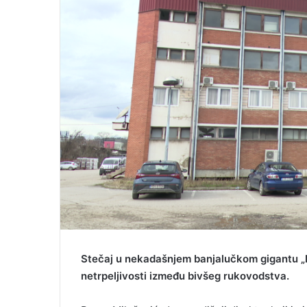
i
l
Stečaj u nekadašnjem banjalučkom gigantu „
netrpeljivosti između bivšeg rukovodstva.