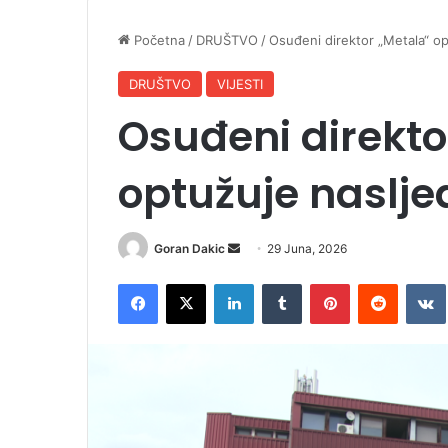
Početna
/
DRUŠTVO
/
Osuđeni direktor „Metala“ op
DRUŠTVO
VIJESTI
Osuđeni direkto
optužuje naslje
Goran Dakic
S
29 Juna, 2026
e
Facebook
X
LinkedIn
Tumblr
Pinterest
Reddit
VK
n
d
a
n
e
m
a