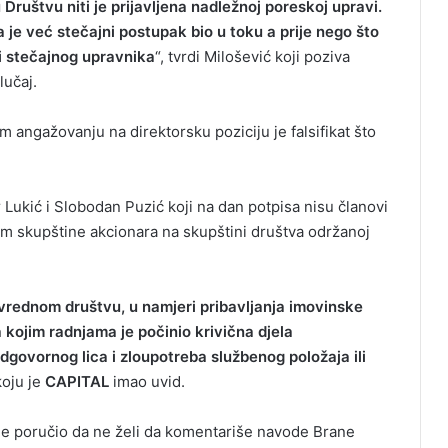
uštvu niti je prijavljena nadležnoj poreskoj upravi.
e već stečajni postupak bio u toku a prije nego što
 i stečajnog upravnika
“, tvrdi Milošević koji poziva
lučaj.
angažovanju na direktorsku poziciju je falsifikat što
 Lukić i Slobodan Puzić koji na dan potpisa nisu članovi
m skupštine akcionara na skupštini društva održanoj
ivrednom društvu, u namjeri pribavljanja imovinske
a kojim radnjama je počinio krivična djela
odgovornog lica i zloupotreba službenog položaja ili
koju je
CAPITAL
imao uvid.
je poručio da ne želi da komentariše navode Brane