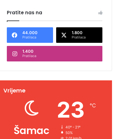
Pratite nas na
44.000
1.800
Pratilaca
Pratilaca
1.400
Pratilaca
Vrijeme
23
℃
Šamac
40º - 21º
50%
2.01 km/h