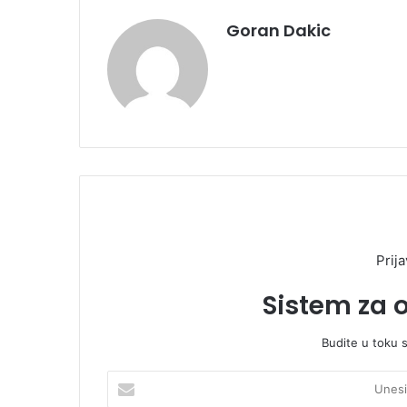
Goran Dakic
Prija
Sistem za 
Budite u toku 
U
n