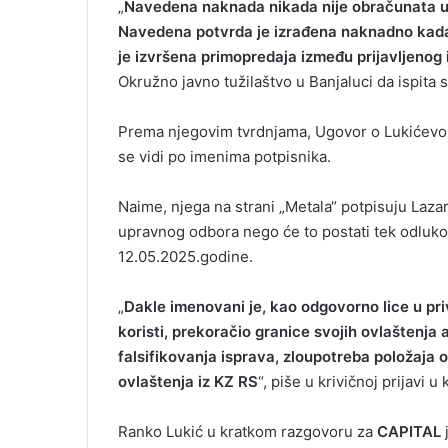
„
Navedena naknada nikada nije obračunata u Dr
Navedena potvrda je izrađena naknadno kada j
je izvršena primopredaja između prijavljenog
Okružno javno tužilaštvo u Banjaluci da ispita s
Prema njegovim tvrdnjama, Ugovor o Lukićevom 
se vidi po imenima potpisnika.
Naime, njega na strani „Metala“ potpisuju Lazar
upravnog odbora nego će to postati tek odluko
12.05.2025.godine.
„
Dakle imenovani je, kao odgovorno lice u pr
koristi, prekoračio granice svojih ovlaštenja 
falsifikovanja isprava, zloupotreba položaja 
ovlaštenja iz KZ RS
“, piše u krivičnoj prijavi u 
Ranko Lukić u kratkom razgovoru za
CAPITAL