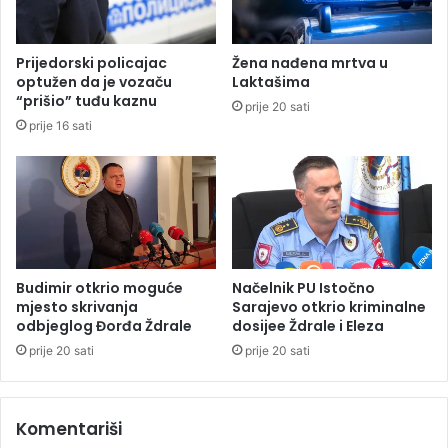
r
r
o
v
v
i
Prijedorski policajac
Žena nađena mrtva u
i
f
optužen da je vozaču
Laktašima
c
i
“prišio” tuđu kaznu
prije 20 sati
e
n
prije 16 sati
o
a
d
l
r
i
ž
s
a
t
l
i
i
O
n
I
Budimir otkrio moguće
Načelnik PU Istočno
o
mjesto skrivanja
Sarajevo otkrio kriminalne
v
odbjeglog Đorđa Ždrale
dosijee Ždrale i Eleza
i
prije 20 sati
prije 20 sati
p
r
o
Komentariši
t