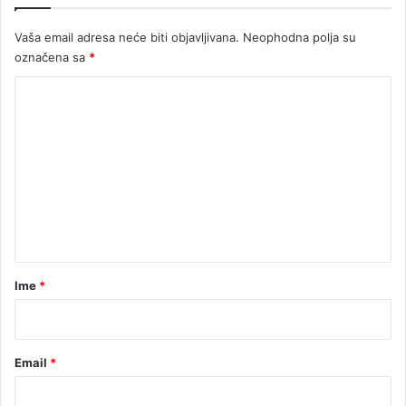
e
s
Vaša email adresa neće biti objavljivana.
Neophodna polja su
t
označena sa
*
K
o
m
e
n
t
a
r
Ime
*
*
Email
*