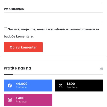
Web stranica
Sačuvaj moje ime, email i web stranicu u ovom browseru za
buduće komentare.
A
l
Pratite nas na
t
e
44.000
1.800
r
Pratilaca
Pratilaca
n
1.400
a
Pratilaca
t