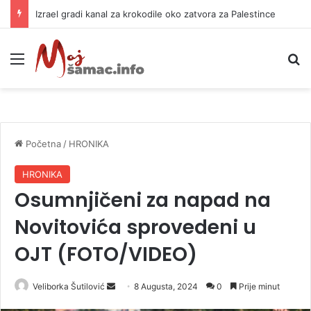
Izrael gradi kanal za krokodile oko zatvora za Palestince
Meni
P
Početna
/
HRONIKA
HRONIKA
Osumnjičeni za napad na
Novitovića sprovedeni u
OJT (FOTO/VIDEO)
Veliborka Šutilović
S
8 Augusta, 2024
0
Prije minut
e