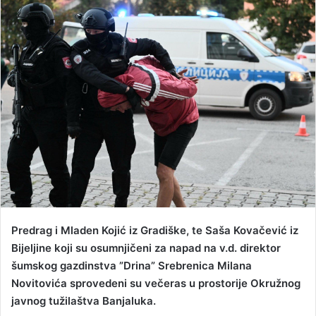
n
d
a
n
e
m
a
i
l
Predrag i Mladen Kojić iz Gradiške, te Saša Kovačević iz
Bijeljine koji su osumnjičeni za napad na v.d. direktor
šumskog gazdinstva ”Drina” Srebrenica Milana
Novitovića sprovedeni su večeras u prostorije Okružnog
javnog tužilaštva Banjaluka.