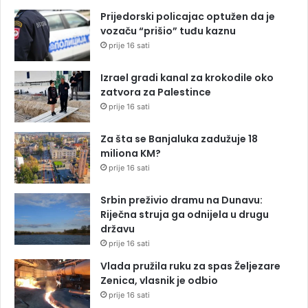
Prijedorski policajac optužen da je
vozaču “prišio” tuđu kaznu
prije 16 sati
Izrael gradi kanal za krokodile oko
zatvora za Palestince
prije 16 sati
Za šta se Banjaluka zadužuje 18
miliona KM?
prije 16 sati
Srbin preživio dramu na Dunavu:
Riječna struja ga odnijela u drugu
državu
prije 16 sati
Vlada pružila ruku za spas Željezare
Zenica, vlasnik je odbio
prije 16 sati