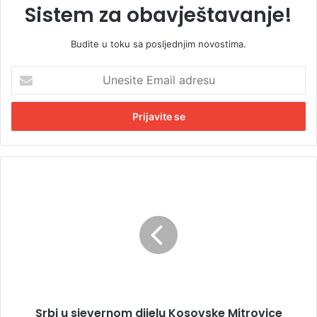
Sistem za obavještavanje!
Budite u toku sa posljednjim novostima.
U
n
e
s
i
t
e
E
S
m
r
a
b
i
i
l
u
a
s
d
j
r
e
e
v
s
Srbi u sjevernom dijelu Kosovske Mitrovice
e