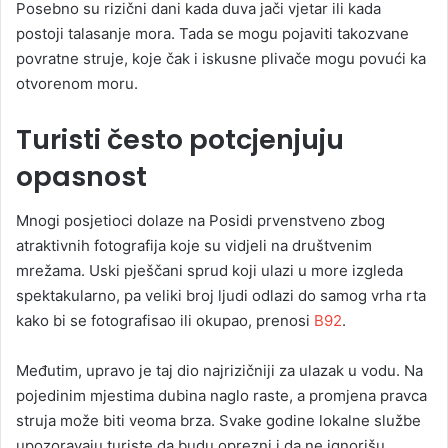
Posebno su rizični dani kada duva jači vjetar ili kada
postoji talasanje mora. Tada se mogu pojaviti takozvane
povratne struje, koje čak i iskusne plivače mogu povući ka
otvorenom moru.
Turisti često potcjenjuju
opasnost
Mnogi posjetioci dolaze na Posidi prvenstveno zbog
atraktivnih fotografija koje su vidjeli na društvenim
mrežama. Uski pješčani sprud koji ulazi u more izgleda
spektakularno, pa veliki broj ljudi odlazi do samog vrha rta
kako bi se fotografisao ili okupao, prenosi
B92
.
Međutim, upravo je taj dio najrizičniji za ulazak u vodu. Na
pojedinim mjestima dubina naglo raste, a promjena pravca
struja može biti veoma brza. Svake godine lokalne službe
upozoravaju turiste da budu oprezni i da ne ignorišu