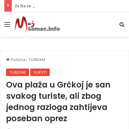
Za šta se Banjaluka zadužuje 18 miliona KM?
Meni
P
Početna
/
TURIZAM
TURIZAM
VIJESTI
Ova plaža u Grčkoj je san
svakog turiste, ali zbog
jednog razloga zahtijeva
poseban oprez