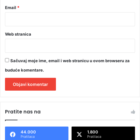
e
Email
*
ć
e
z
a
p
Web stranica
o
g
i
n
Sačuvaj moje ime, email i web stranicu u ovom browseru za
u
buduće komentare.
l
e
h
e
A
r
l
o
Pratite nas na
j
t
e
e
44.000
1.800
r
Pratilaca
Pratilaca