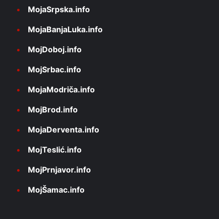
MojaSrpska.info
MojaBanjaLuka.info
MojDoboj.info
MojSrbac.info
MojaModriča.info
MojBrod.info
MojaDerventa.info
MojTeslić.info
MojPrnjavor.info
MojŠamac.info