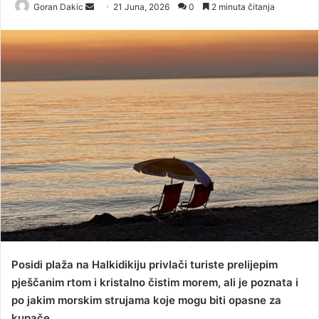
Goran Dakic
S
21 Juna, 2026
0
2 minuta čitanja
e
n
d
a
n
e
m
a
i
l
Posidi plaža na Halkidikiju privlači turiste prelijepim
pješčanim rtom i kristalno čistim morem, ali je poznata i
po jakim morskim strujama koje mogu biti opasne za
kupače.