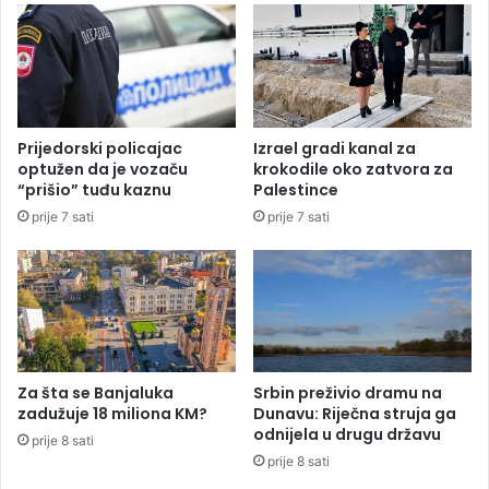
s
d
m
i
j
n
e
e
n
o
a
d
Prijedorski policajac
Izrael gradi kanal za
t
p
optužen da je vozaču
krokodile oko zatvora za
r
r
“prišio” tuđu kaznu
Palestince
e
o
prije 7 sati
prije 7 sati
n
b
e
o
r
j
a
a
K
o
r
i
Za šta se Banjaluka
Srbin preživio dramu na
d
zadužuje 18 miliona KM?
Dunavu: Riječna struja ga
o
odnijela u drugu državu
prije 8 sati
r
prije 8 sati
a