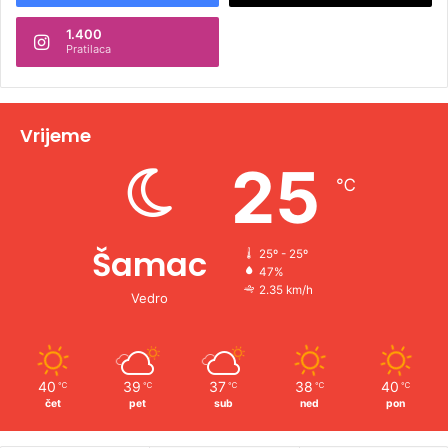
n
1.400
a
Pratilaca
t
i
v
Vrijeme
e
25
℃
:
Šamac
25º - 25º
47%
2.35 km/h
Vedro
40
39
37
38
40
℃
℃
℃
℃
℃
čet
pet
sub
ned
pon