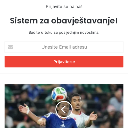
Prijavite se na naš
Sistem za obavještavanje!
Budite u toku sa posljednjim novostima.
U
n
e
s
i
t
e
E
J
m
a
a
p
i
a
l
n
a
s
d
i
r