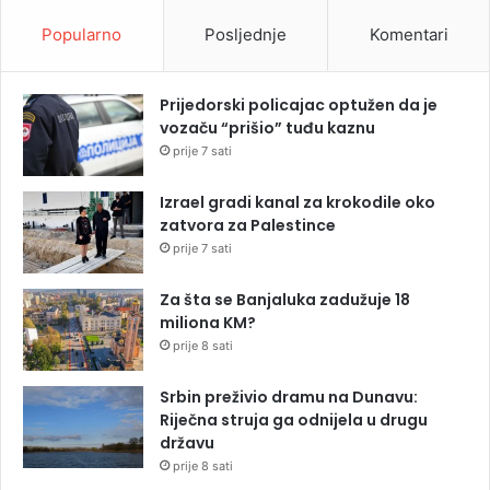
Popularno
Posljednje
Komentari
Prijedorski policajac optužen da je
vozaču “prišio” tuđu kaznu
prije 7 sati
Izrael gradi kanal za krokodile oko
zatvora za Palestince
prije 7 sati
Za šta se Banjaluka zadužuje 18
miliona KM?
prije 8 sati
Srbin preživio dramu na Dunavu:
Riječna struja ga odnijela u drugu
državu
prije 8 sati