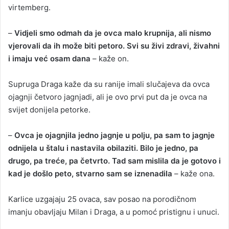
virtemberg.
–
Vidjeli smo odmah da je ovca malo krupnija, ali nismo
vjerovali da ih može biti petoro. Svi su živi zdravi, živahni
i imaju već osam dana
– kaže on.
Supruga Draga kaže da su ranije imali slučajeva da ovca
ojagnji četvoro jagnjadi, ali je ovo prvi put da je ovca na
svijet donijela petorke.
–
Ovca je ojagnjila jedno jagnje u polju, pa sam to jagnje
odnijela u štalu i nastavila obilaziti. Bilo je jedno, pa
drugo, pa treće, pa četvrto. Tad sam mislila da je gotovo i
kad je došlo peto, stvarno sam se iznenadila
– kaže ona.
Karlice uzgajaju 25 ovaca, sav posao na porodičnom
imanju obavljaju Milan i Draga, a u pomoć pristignu i unuci.