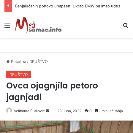
Banjalučanin ponovo uhapšen: Ukrao BMW pa imao udes
Meni
P
Početna
/
DRUŠTVO
DRUŠTVO
Ovca ojagnjila petoro
jagnjadi
Veliborka Šutilović
S
23 Juna, 2022
0
1 minut čitanja
e
n
d