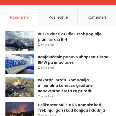
Popularno
Posljednje
Komentari
Ruske vlasti otkrile uzrok pogibije
planinara iz BiH
prije 1 sat
Banjalučanin ponovo uhapšen: Ukrao
BMW pa imao udes
prije 1 sat
Rekordni profiti kompanija,
minimalna korist za građane i
nepovratna šteta za prirodu
prije 1 sat
Helikopter MUP-a RS pomaže kod
Trebinja, gori i kod Konjica i Kladnja
prije 2 sata