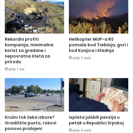
t
r
a
k
t
u
u
s
s
u
a
m
Rekordni profiti
Helikopter MUP-a RS
k
n
kompanija, minimalna
pomaže kod Trebinja, gori i
a
j
korist za građane i
kod Konjica i Kladnja
n
i
nepovratna šteta za
prije 2 sata
d
č
prirodu
i
e
prije 1 sat
d
z
a
a
t
s
a
i
U
l
k
o
r
v
a
Kružni tok čeka izbore?
Isplata julskih penzija u
a
Gradilište pusto, rokovi
petak u Republici Srpskoj
j
n
ponovo probijeni
i
j
prije 4 sata