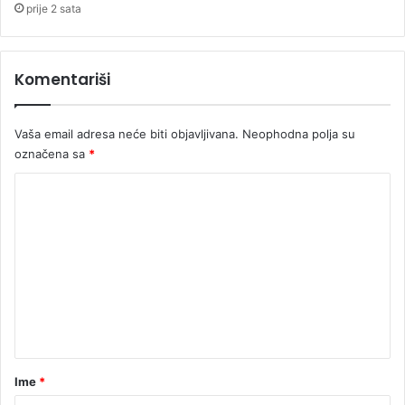
n
e
prije 2 sata
i
i
M
Komentariši
o
l
d
Vaša email adresa neće biti objavljivana.
Neophodna polja su
a
označena sa
*
v
i
K
j
o
i
m
e
n
t
a
r
Ime
*
*