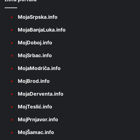
MojaSrpska.info
MojaBanjaLuka.info
MojDoboj.info
MojSrbac.info
MojaModriča.info
MojBrod.info
MojaDerventa.info
MojTeslić.info
MojPrnjavor.info
MojŠamac.info