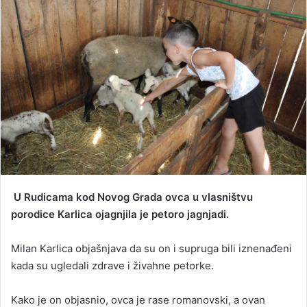
a
n
e
m
a
i
l
U Rudicama kod Novog Grada ovca u vlasništvu
porodice Karlica ojagnjila je petoro jagnjadi.
Milan Karlica objašnjava da su on i supruga bili iznenađeni
kada su ugledali zdrave i živahne petorke.
Kako je on objasnio, ovca je rase romanovski, a ovan