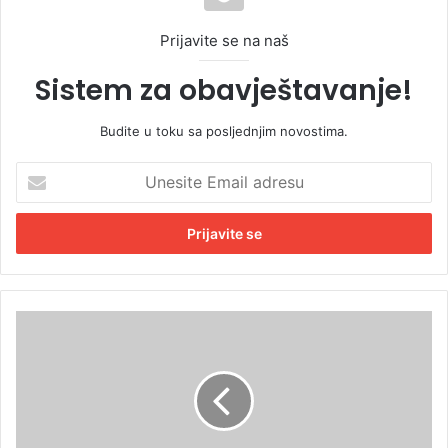
Prijavite se na naš
Sistem za obavještavanje!
Budite u toku sa posljednjim novostima.
U
n
e
s
i
t
e
E
U
m
s
a
v
i
o
l
j
a
e
d
n