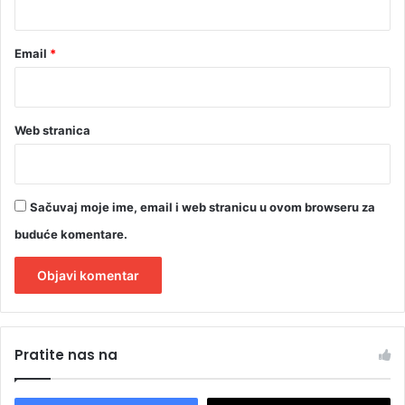
Email
*
Web stranica
Sačuvaj moje ime, email i web stranicu u ovom browseru za
buduće komentare.
A
l
Pratite nas na
t
e