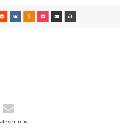
Reddit
VKontakte
Odnoklassniki
Pocket
Podijeli putem Emaila
Odštampaj
vite se na naš