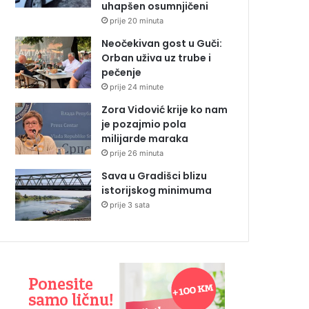
uhapšen osumnjičeni
prije 20 minuta
Neočekivan gost u Guči:
Orban uživa uz trube i
pečenje
prije 24 minute
Zora Vidović krije ko nam
je pozajmio pola
milijarde maraka
prije 26 minuta
Sava u Gradišci blizu
istorijskog minimuma
prije 3 sata