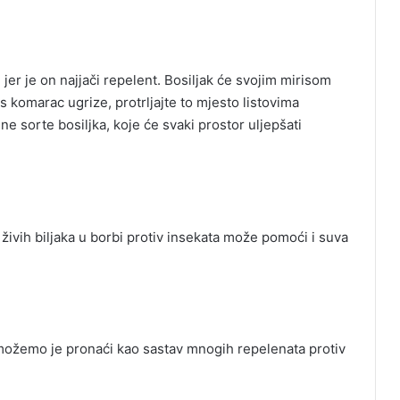
jer je on najjači repelent. Bosiljak će svojim mirisom
as komarac ugrize, protrljajte to mjesto listovima
ne sorte bosiljka, koje će svaki prostor uljepšati
ivih biljaka u borbi protiv insekata može pomoći i suva
i možemo je pronaći kao sastav mnogih repelenata protiv