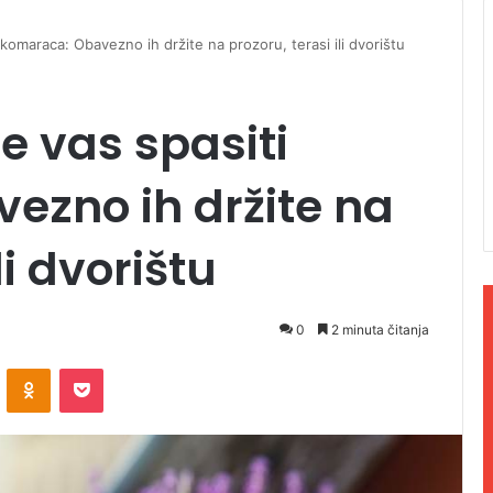
i komaraca: Obavezno ih držite na prozoru, terasi ili dvorištu
će vas spasiti
ezno ih držite na
li dvorištu
0
2 minuta čitanja
ontakte
Odnoklassniki
Pocket