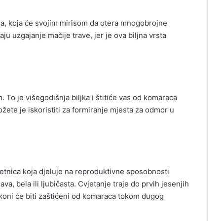
rava, koja će svojim mirisom da otera mnogobrojne
ju uzgajanje mačije trave, jer je ova biljna vrsta
 To je višegodišnja biljka i štitiće vas od komaraca
žete je iskoristiti za formiranje mjesta za odmor u
jetnica koja djeluje na reproduktivne sposobnosti
a, bela ili ljubičasta. Cvjetanje traje do prvih jesenjih
lkoni će biti zaštićeni od komaraca tokom dugog