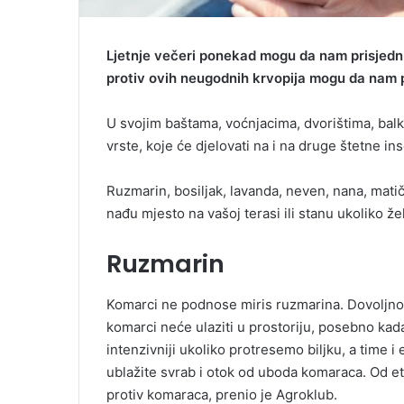
Ljetnje večeri ponekad mogu da nam prisjedn
protiv ovih neugodnih krvopija mogu da nam po
U svojim baštama, voćnjacima, dvorištima, bal
vrste, koje će djelovati na i na druge štetne in
Ruzmarin, bosiljak, lavanda, neven, nana, matič
nađu mjesto na vašoj terasi ili stanu ukoliko že
Ruzmarin
Komarci ne podnose miris ruzmarina. Dovoljno 
komarci neće ulaziti u prostoriju, posebno kada
intenzivniji ukoliko protresemo biljku, a time i
ublažite svrab i otok od uboda komaraca. Od e
protiv komaraca, prenio je Agroklub.