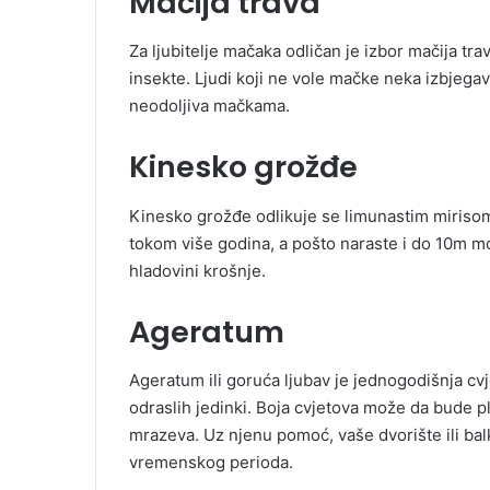
Mačija trava
Za ljubitelje mačaka odličan je izbor mačija t
insekte. Ljudi koji ne vole mačke neka izbjegava
neodoljiva mačkama.
Kinesko grožđe
Kinesko grožđe odlikuje se limunastim mirisom.
tokom više godina, a pošto naraste i do 10m mo
hladovini krošnje.
Ageratum
Ageratum ili goruća ljubav je jednogodišnja cv
odraslih jedinki. Boja cvjetova može da bude plav
mrazeva. Uz njenu pomoć, vaše dvorište ili ba
vremenskog perioda.