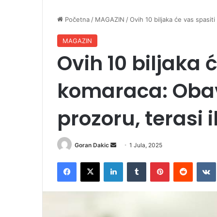
Početna
/
MAGAZIN
/
Ovih 10 biljaka će vas spasit
MAGAZIN
Ovih 10 biljaka 
komaraca: Obav
prozoru, terasi i
Goran Dakic
S
1 Jula, 2025
e
Facebook
X
LinkedIn
Tumblr
Pinterest
Reddit
VK
n
d
a
n
e