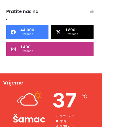
Pratite nas na
44.000
1.800
Pratilaca
Pratilaca
1.400
Pratilaca
Vrijeme
37
℃
Šamac
37º - 25º
31%
5.36 km/h