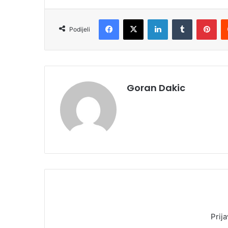
Facebook
X
LinkedIn
Tumblr
Pinterest
Podijeli
Goran Dakic
Prija