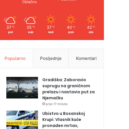
Oblačno
37
35
37
40
42
℃
℃
℃
℃
℃
pet
sub
ned
pon
uto
Popularno
Posljednje
Komentari
Gradiška: Zaboravio
suprugu na graničnom
prelazu i nastavio put za
Njemačku
prije 17 minuta
Ubistvo u Bosanskoj
Krupi: Vlasnik kuće
pronađen mrtav,