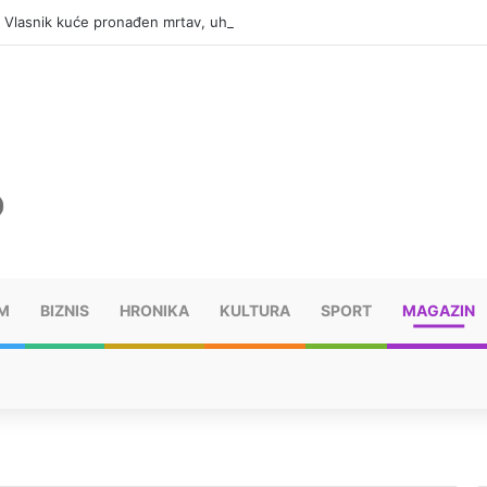
: Vlasnik kuće pronađen mrtav, uhapšen osumnjičeni
M
BIZNIS
HRONIKA
KULTURA
SPORT
MAGAZIN