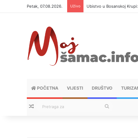
Petak, 07.08.2026.
Uživo
Ubistvo u Bosanskoj Krupi
POČETNA
VIJESTI
DRUŠTVO
TURIZA
Nasumični tekstovi
Pretraga
za