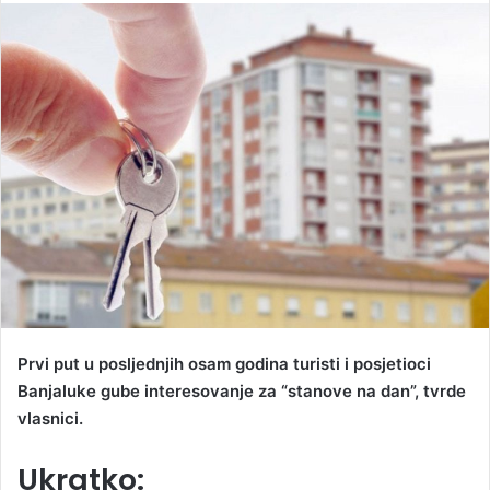
n
d
a
n
e
m
a
i
l
Prvi put u posljednjih osam godina turisti i posjetioci
Banjaluke gube interesovanje za “stanove na dan”, tvrde
vlasnici.
Ukratko: