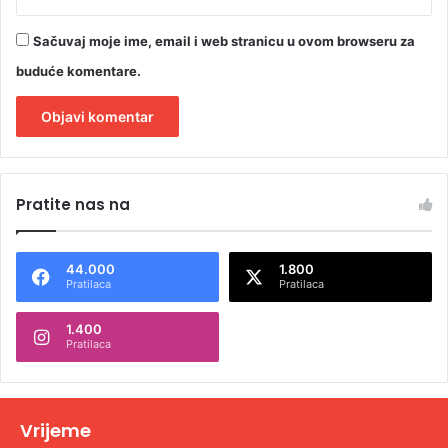
Sačuvaj moje ime, email i web stranicu u ovom browseru za
buduće komentare.
A
l
Pratite nas na
t
e
44.000
1.800
r
Pratilaca
Pratilaca
n
1.400
a
Pratilaca
t
i
v
Vrijeme