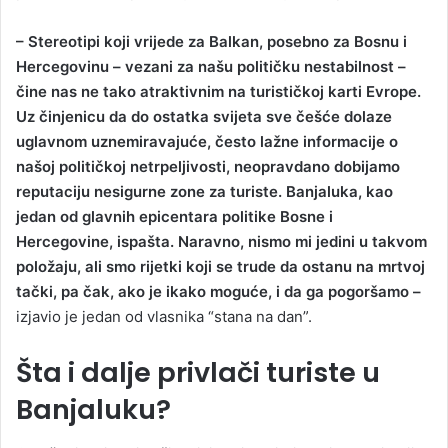
– Stereotipi koji vrijede za Balkan, posebno za Bosnu i
Hercegovinu – vezani za našu političku nestabilnost –
čine nas ne tako atraktivnim na turističkoj karti Evrope.
Uz činjenicu da do ostatka svijeta sve češće dolaze
uglavnom uznemiravajuće, često lažne informacije o
našoj političkoj netrpeljivosti, neopravdano dobijamo
reputaciju nesigurne zone za turiste. Banjaluka, kao
jedan od glavnih epicentara politike Bosne i
Hercegovine, ispašta. Naravno, nismo mi jedini u takvom
položaju, ali smo rijetki koji se trude da ostanu na mrtvoj
tački, pa čak, ako je ikako moguće, i da ga pogoršamo –
izjavio je jedan od vlasnika “stana na dan”.
Šta i dalje privlači turiste u
Banjaluku?