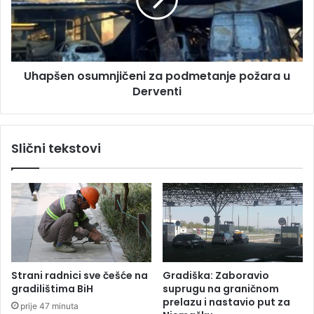
š
3
e
8
n
s
o
t
s
e
Uhapšen osumnjičeni za podmetanje požara u
u
p
Derventi
m
e
n
n
j
i
i
Slični tekstovi
:
č
M
e
e
n
t
i
e
z
o
a
r
p
o
o
l
d
Strani radnici sve češće na
Gradiška: Zaboravio
o
m
gradilištima BiH
suprugu na graničnom
z
e
prelazu i nastavio put za
prije 47 minuta
i
t