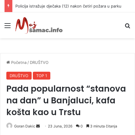
Policija istražuje dječaka (12) nakon četiri požara u parku
Meni
P
Početna
/
DRUŠTVO
DRUŠTVO
TOP 1
Pada popularnost “stanova
na dan” u Banjaluci, kafa
košta kao u Trstu
Goran Dakic
S
23 Juna, 2026
0
3 minuta čitanja
e