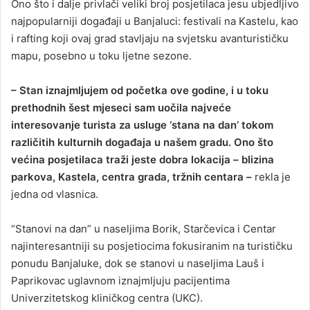
Ono što i dalje privlači veliki broj posjetilaca jesu ubjedljivo
najpopularniji događaji u Banjaluci: festivali na Kastelu, kao
i rafting koji ovaj grad stavljaju na svjetsku avanturističku
mapu, posebno u toku ljetne sezone.
– Stan iznajmljujem od početka ove godine, i u toku
prethodnih šest mjeseci sam uočila najveće
interesovanje turista za usluge ‘stana na dan’ tokom
različitih kulturnih događaja u našem gradu. Ono što
većina posjetilaca traži jeste dobra lokacija – blizina
parkova, Kastela, centra grada, tržnih centara –
rekla je
jedna od vlasnica.
“Stanovi na dan” u naseljima Borik, Starčevica i Centar
najinteresantniji su posjetiocima fokusiranim na turističku
ponudu Banjaluke, dok se stanovi u naseljima Lauš i
Paprikovac uglavnom iznajmljuju pacijentima
Univerzitetskog kliničkog centra (UKC).