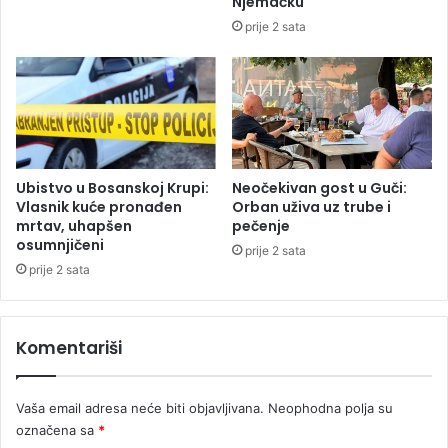
Njemačku
o
a
prije 2 sata
t
n
k
j
r
e
i
p
l
o
i
ž
k
a
a
r
Ubistvo u Bosanskoj Krupi:
Neočekivan gost u Guči:
d
a
Vlasnik kuće pronađen
Orban uživa uz trube i
a
mrtav, uhapšen
pečenje
u
osumnjičeni
ć
D
prije 2 sata
e
e
prije 2 sata
k
r
i
v
š
e
Komentariši
a
n
t
i
Vaša email adresa neće biti objavljivana.
Neophodna polja su
označena sa
*