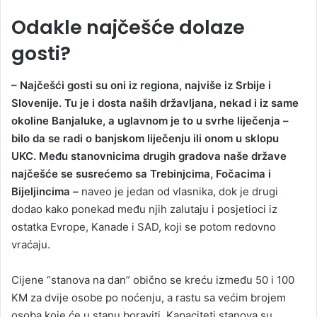
Odakle najčešće dolaze
gosti?
– Najčešći gosti su oni iz regiona, najviše iz Srbije i
Slovenije. Tu je i dosta naših državljana, nekad i iz same
okoline Banjaluke, a uglavnom je to u svrhe liječenja –
bilo da se radi o banjskom liječenju ili onom u sklopu
UKC. Među stanovnicima drugih gradova naše države
najčešće se susrećemo sa Trebinjcima, Fočacima i
Bijeljincima –
naveo je jedan od vlasnika, dok je drugi
dodao kako ponekad među njih zalutaju i posjetioci iz
ostatka Evrope, Kanade i SAD, koji se potom redovno
vraćaju.
Cijene “stanova na dan” obično se kreću između 50 i 100
KM za dvije osobe po noćenju, a rastu sa većim brojem
osoba koje će u stanu boraviti. Kapaciteti stanova su