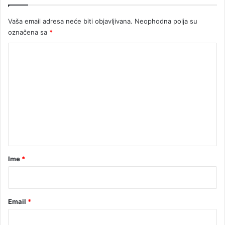
a
u
Vaša email adresa neće biti objavljivana.
Neophodna polja su
f
označena sa
*
i
n
K
a
o
l
e
m
(
e
V
I
n
D
t
E
O
a
)
r
Ime
*
*
Email
*