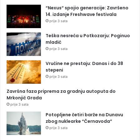
“Nexus“ spojio generacije: Završeno
14. izdanje Freshwave festivala
prije 3 sata
Teška nesreća u Potkozarju: Poginuo
mladić
prije 3 sata
Vrućine ne prestaju: Danas i do 38
stepeni
prije 3 sata
Završna faza priprema za gradnju autoputa do
Mrkonjić Grada
prije 3 sata
Potopljene četiri barže na Dunavu
zbog nuklearke “Černavoda”
prije 3 sata