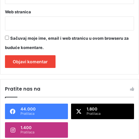
Web stranica
Sačuvaj moje ime, email i web stranicu u ovom browseru za
buduće komentare.
A
l
Pratite nas na
t
e
44.000
1.800
r
Pratilaca
Pratilaca
n
1.400
a
Pratilaca
t