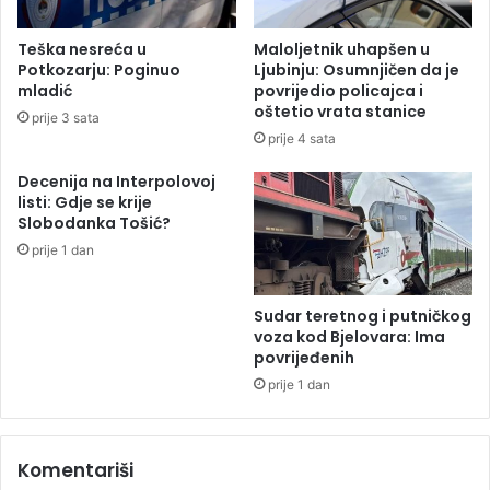
n
p
i
o
Teška nesreća u
Maloljetnik uhapšen u
o
s
Potkozarju: Poginuo
Ljubinju: Osumnjičen da je
,
l
mladić
povrijedio policajca i
n
i
oštetio vrata stanice
prije 3 sata
a
j
prije 4 sata
j
e
m
N
Decenija na Interpolovoj
a
o
listi: Gdje se krije
n
v
Slobodanka Tošić?
j
a
prije 1 dan
e
k
1
o
4
v
Sudar teretnog i putničkog
m
o
voza kod Bjelovara: Ima
r
povrijeđenih
g
t
u
prije 1 dan
v
l
i
a
h
s
Komentariši
k