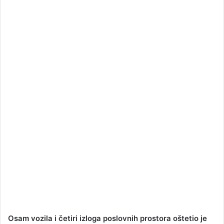
a
n
e
m
a
i
l
Osam vozila i četiri izloga poslovnih prostora oštetio je