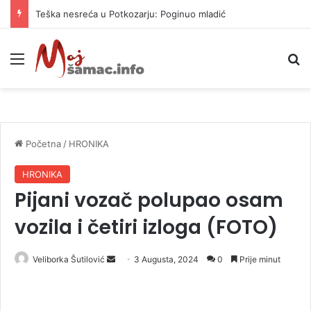
Teška nesreća u Potkozarju: Poginuo mladić
Meni
P
Početna
/
HRONIKA
HRONIKA
Pijani vozač polupao osam
vozila i četiri izloga (FOTO)
Veliborka Šutilović
S
3 Augusta, 2024
0
Prije minut
e
n
d