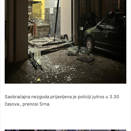
Saobraćajna nezgoda prijavljena je policiji jutros u 3.30
časova., prenosi Srna.