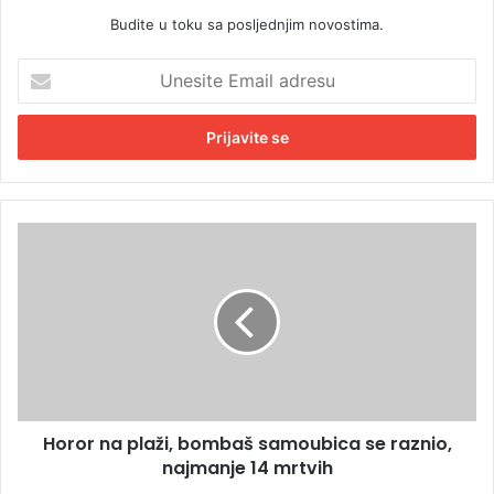
Budite u toku sa posljednjim novostima.
U
n
e
s
i
t
e
E
H
m
o
a
r
i
o
l
r
a
n
d
a
r
p
e
l
s
Horor na plaži, bombaš samoubica se raznio,
a
u
najmanje 14 mrtvih
ž
i