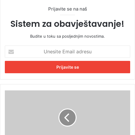
Prijavite se na naš
Sistem za obavještavanje!
Budite u toku sa posljednjim novostima.
U
n
e
s
i
t
e
E
Z
m
a
a
p
i
r
l
e
a
d
d
s