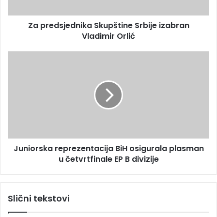
r
j
e
e
s
Za predsjednika Skupštine Srbije izabran
d
u
Vladimir Orlić
n
i
k
J
a
u
S
n
k
i
u
o
p
r
š
s
t
k
i
a
n
Juniorska reprezentacija BiH osigurala plasman
r
e
u četvrtfinale EP B divizije
e
S
p
r
r
b
e
Slični tekstovi
i
z
j
e