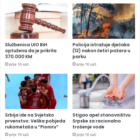
e
n
i
t
z
a
a
c
b
i
r
j
a
a
Službenica UIO BiH
Policija istražuje dječaka
n
B
optužena da je prikrila
(12) nakon četiri požara u
V
i
370.000 KM
parku
l
H
prije 16 sati
prije 16 sati
a
o
d
s
i
i
m
g
i
u
r
r
O
a
r
l
Srbija ide na Svjetsko
Stigao apel stanovništvu
l
a
prvenstvo: Velika pobjeda
Srpske za racionalno
i
p
rukometaša u “Pioniru”
trošenje vode
ć
l
prije 16 sati
prije 16 sati
a