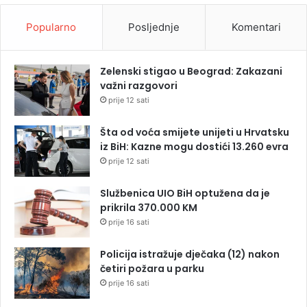
Popularno
Posljednje
Komentari
Zelenski stigao u Beograd: Zakazani
važni razgovori
prije 12 sati
Šta od voća smijete unijeti u Hrvatsku
iz BiH: Kazne mogu dostići 13.260 evra
prije 12 sati
Službenica UIO BiH optužena da je
prikrila 370.000 KM
prije 16 sati
Policija istražuje dječaka (12) nakon
četiri požara u parku
prije 16 sati