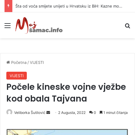
Šta od voća smijete unijeti u Hrvatsku iz BiH: Kazne mogu dostići 13.260 evra
Meni
P
Početna
/
VIJESTI
VIJESTI
Počele kineske vojne vježbe
kod obala Tajvana
Veliborka Šutilović
S
2 Augusta, 2022
0
1 minut čitanja
e
n
d