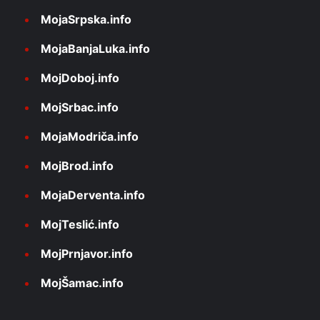
MojaSrpska.info
MojaBanjaLuka.info
MojDoboj.info
MojSrbac.info
MojaModriča.info
MojBrod.info
MojaDerventa.info
MojTeslić.info
MojPrnjavor.info
MojŠamac.info