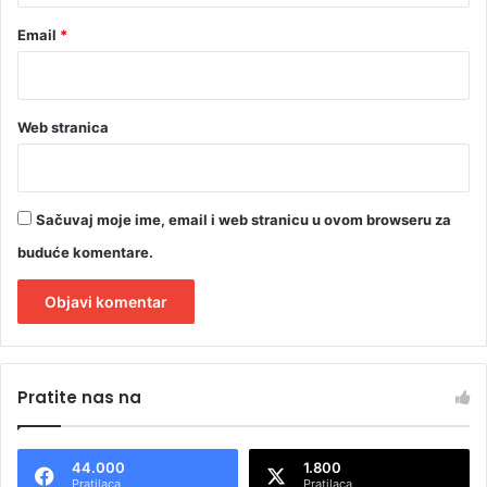
i
Email
*
v
i
z
i
j
Web stranica
e
Sačuvaj moje ime, email i web stranicu u ovom browseru za
buduće komentare.
A
l
Pratite nas na
t
e
44.000
1.800
r
Pratilaca
Pratilaca