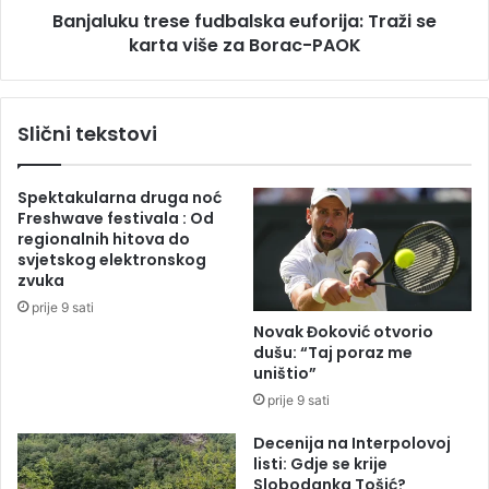
l
Banjaluku trese fudbalska euforija: Traži se
t
j
karta više za Borac-PAOK
r
u
e
j
s
e
e
Slični tekstovi
t
f
u
u
ž
d
Spektakularna druga noć
b
b
Freshwave festivala : Od
e
a
regionalnih hitova do
z
l
svjetskog elektronskog
b
s
zvuka
o
k
prije 9 sati
g
a
Novak Đoković otvorio
s
e
dušu: “Taj poraz me
l
u
uništio”
u
f
prije 9 sati
č
o
a
r
Decenija na Interpolovoj
j
i
listi: Gdje se krije
a
j
Slobodanka Tošić?