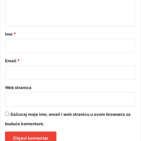
o
n
r
t
a
c
a
-
r
Ime
*
P
A
*
O
K
Email
*
Web stranica
Sačuvaj moje ime, email i web stranicu u ovom browseru za
buduće komentare.