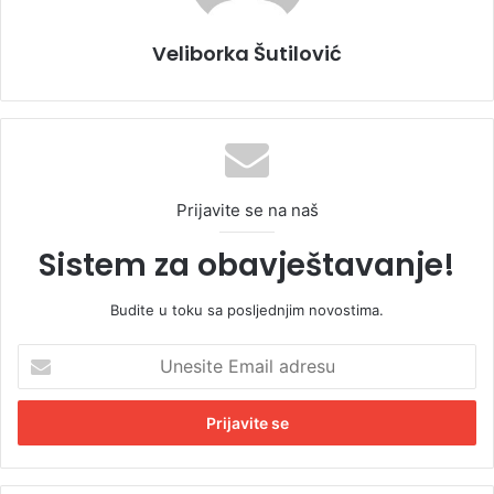
Veliborka Šutilović
Prijavite se na naš
Sistem za obavještavanje!
Budite u toku sa posljednjim novostima.
U
n
e
s
i
t