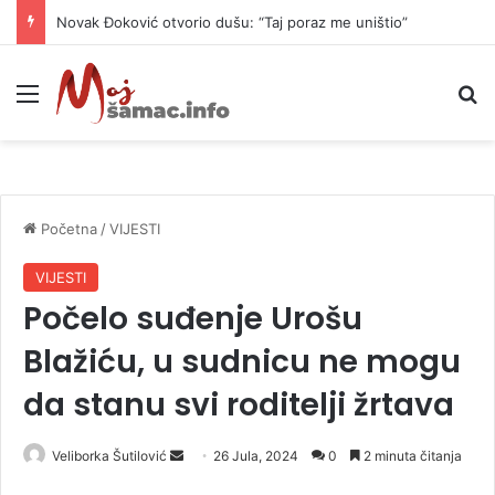
Novak Đoković otvorio dušu: “Taj poraz me uništio”
Meni
P
Početna
/
VIJESTI
VIJESTI
Počelo suđenje Urošu
Blažiću, u sudnicu ne mogu
da stanu svi roditelji žrtava
Veliborka Šutilović
S
26 Jula, 2024
0
2 minuta čitanja
e