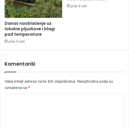
“
a
prije 9 sati
G
:
d
T
j
r
Danas naoblačenje uz
e
a
lokalne pljuskove i blagi
j
ž
pad temperature
e
i
prije 9 sati
S
s
a
e
r
k
Komentariši
a
a
”
r
t
Vaša email adresa neće biti objavljivana.
Neophodna polja su
a
označena sa
*
v
i
K
š
e
o
z
m
a
e
B