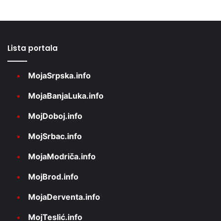
Lista portala
MojaSrpska.info
MojaBanjaLuka.info
MojDoboj.info
MojSrbac.info
MojaModriča.info
MojBrod.info
MojaDerventa.info
MojTeslić.info