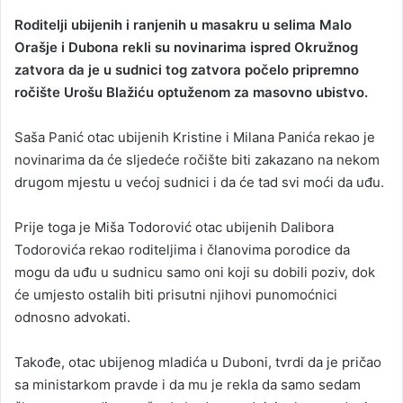
Roditelji ubijenih i ranjenih u masakru u selima Malo
Orašje i Dubona rekli su novinarima ispred Okružnog
zatvora da je u sudnici tog zatvora počelo pripremno
ročište Urošu Blažiću optuženom za masovno ubistvo.
Saša Panić otac ubijenih Kristine i Milana Panića rekao je
novinarima da će sljedeće ročište biti zakazano na nekom
drugom mjestu u većoj sudnici i da će tad svi moći da uđu.
Prije toga je Miša Todorović otac ubijenih Dalibora
Todorovića rekao roditeljima i članovima porodice da
mogu da uđu u sudnicu samo oni koji su dobili poziv, dok
će umjesto ostalih biti prisutni njihovi punomoćnici
odnosno advokati.
Takođe, otac ubijenog mladića u Duboni, tvrdi da je pričao
sa ministarkom pravde i da mu je rekla da samo sedam