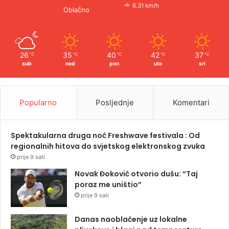
6.31 km/h
Oblačno
26
35
40
42
37
℃
℃
℃
℃
℃
sub
ned
pon
uto
sri
Popularno
Posljednje
Komentari
Spektakularna druga noć Freshwave festivala : Od
regionalnih hitova do svjetskog elektronskog zvuka
prije 9 sati
Novak Đoković otvorio dušu: “Taj
poraz me uništio”
prije 9 sati
Danas naoblačenje uz lokalne