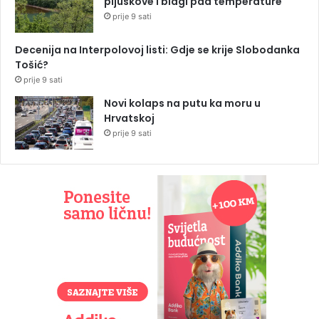
pljuskove i blagi pad temperature
prije 9 sati
Decenija na Interpolovoj listi: Gdje se krije Slobodanka
Tošić?
prije 9 sati
Novi kolaps na putu ka moru u
Hrvatskoj
prije 9 sati