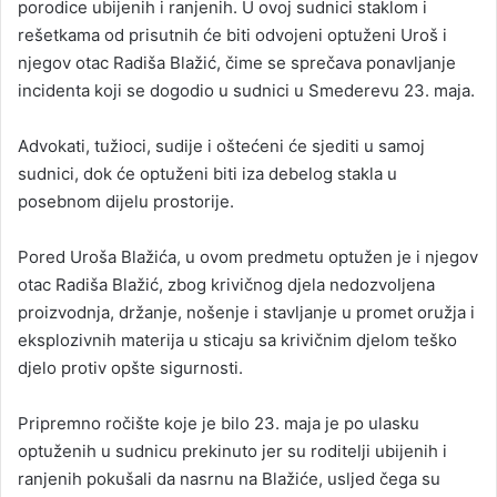
porodice ubijenih i ranjenih. U ovoj sudnici staklom i
rešetkama od prisutnih će biti odvojeni optuženi Uroš i
njegov otac Radiša Blažić, čime se sprečava ponavljanje
incidenta koji se dogodio u sudnici u Smederevu 23. maja.
Advokati, tužioci, sudije i oštećeni će sjediti u samoj
sudnici, dok će optuženi biti iza debelog stakla u
posebnom dijelu prostorije.
Pored Uroša Blažića, u ovom predmetu optužen je i njegov
otac Radiša Blažić, zbog krivičnog djela nedozvoljena
proizvodnja, držanje, nošenje i stavljanje u promet oružja i
eksplozivnih materija u sticaju sa krivičnim djelom teško
djelo protiv opšte sigurnosti.
Pripremno ročište koje je bilo 23. maja je po ulasku
optuženih u sudnicu prekinuto jer su roditelji ubijenih i
ranjenih pokušali da nasrnu na Blažiće, usljed čega su