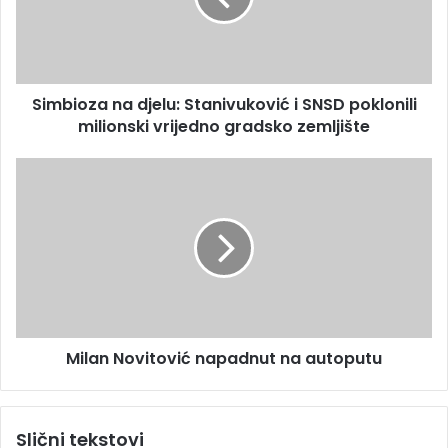
a
o
d
z
r
a
e
n
s
Simbioza na djelu: Stanivuković i SNSD poklonili
a
u
milionski vrijedno gradsko zemljište
d
j
e
M
l
i
u
l
:
a
S
n
t
N
a
o
n
v
i
i
v
Milan Novitović napadnut na autoputu
t
u
o
k
v
o
i
Slični tekstovi
v
ć