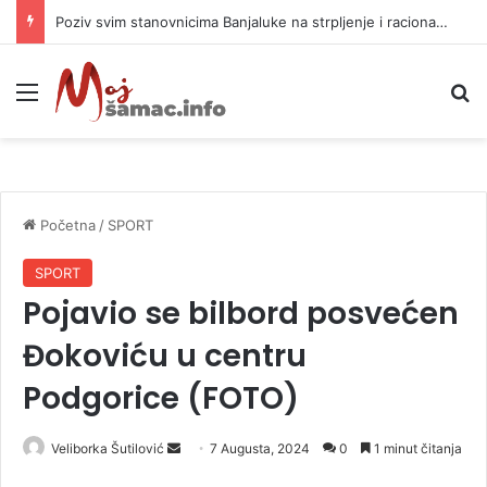
Poziv svim stanovnicima Banjaluke na strpljenje i racionalnu potrošnju vode
Meni
P
Početna
/
SPORT
SPORT
Pojavio se bilbord posvećen
Đokoviću u centru
Podgorice (FOTO)
Veliborka Šutilović
S
7 Augusta, 2024
0
1 minut čitanja
e