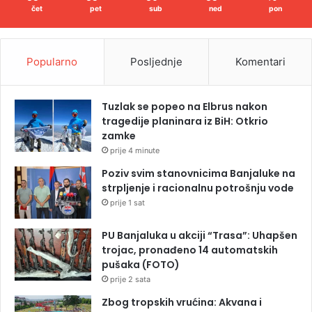
čet
pet
sub
ned
pon
Popularno
Posljednje
Komentari
Tuzlak se popeo na Elbrus nakon
tragedije planinara iz BiH: Otkrio
zamke
prije 4 minute
Poziv svim stanovnicima Banjaluke na
strpljenje i racionalnu potrošnju vode
prije 1 sat
PU Banjaluka u akciji “Trasa”: Uhapšen
trojac, pronađeno 14 automatskih
pušaka (FOTO)
prije 2 sata
Zbog tropskih vrućina: Akvana i