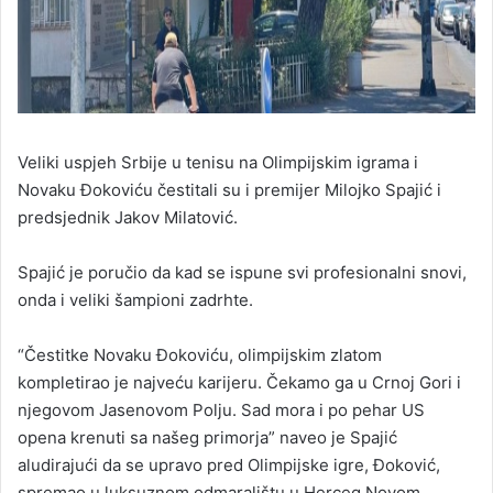
Veliki uspjeh Srbije u tenisu na Olimpijskim igrama i
Novaku Đokoviću čestitali su i premijer Milojko Spajić i
predsjednik Jakov Milatović.
Spajić je poručio da kad se ispune svi profesionalni snovi,
onda i veliki šampioni zadrhte.
“Čestitke Novaku Đokoviću, olimpijskim zlatom
kompletirao je najveću karijeru. Čekamo ga u Crnoj Gori i
njegovom Jasenovom Polju. Sad mora i po pehar US
opena krenuti sa našeg primorja” naveo je Spajić
aludirajući da se upravo pred Olimpijske igre, Đoković,
spremao u luksuznom odmaralištu u Herceg Novom.