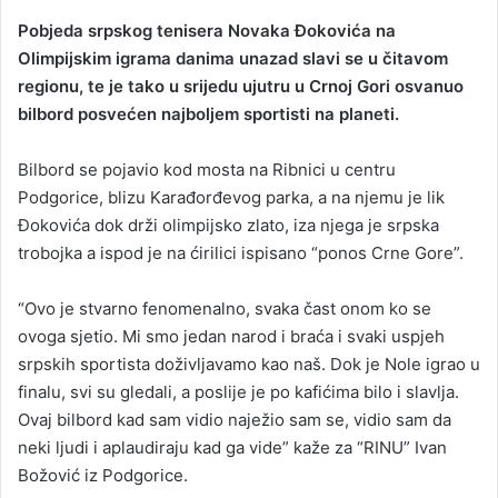
Pobjeda srpskog tenisera Novaka Đokovića na
Olimpijskim igrama danima unazad slavi se u čitavom
regionu, te je tako u srijedu ujutru u Crnoj Gori osvanuo
bilbord posvećen najboljem sportisti na planeti.
Bilbord se pojavio kod mosta na Ribnici u centru
Podgorice, blizu Karađorđevog parka, a na njemu je lik
Đokovića dok drži olimpijsko zlato, iza njega je srpska
trobojka a ispod je na ćirilici ispisano “ponos Crne Gore”.
“Ovo je stvarno fenomenalno, svaka čast onom ko se
ovoga sjetio. Mi smo jedan narod i braća i svaki uspjeh
srpskih sportista doživljavamo kao naš. Dok je Nole igrao u
finalu, svi su gledali, a poslije je po kafićima bilo i slavlja.
Ovaj bilbord kad sam vidio naježio sam se, vidio sam da
neki ljudi i aplaudiraju kad ga vide” kaže za “RINU” Ivan
Božović iz Podgorice.