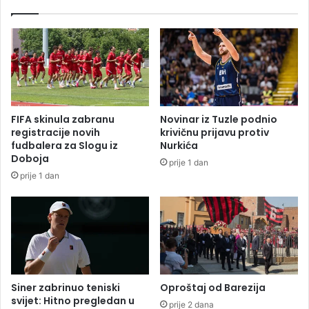
i
n
ć
a
i
p
S
a
N
d
S
n
D
u
p
t
FIFA skinula zabranu
Novinar iz Tuzle podnio
o
n
registracije novih
krivičnu prijavu protiv
k
a
fudbalera za Slogu iz
Nurkića
l
a
Doboja
prije 1 dan
o
u
prije 1 dan
n
t
i
o
l
p
i
u
m
t
i
u
l
i
Siner zabrinuo teniski
Oproštaj od Barezija
o
svijet: Hitno pregledan u
prije 2 dana