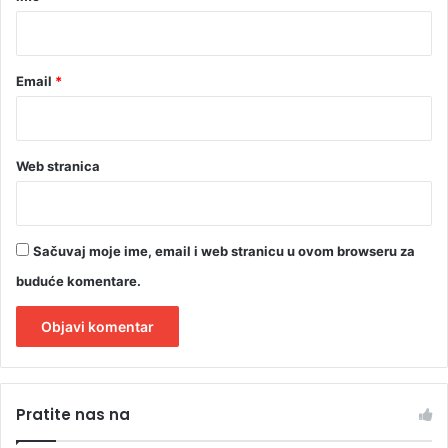
l
*
j
i
Email
*
š
t
e
Web stranica
Sačuvaj moje ime, email i web stranicu u ovom browseru za
buduće komentare.
A
l
Pratite nas na
t