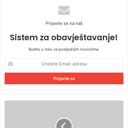
Prijavite se na naš
Sistem za obavještavanje!
Budite u toku sa posljednjim novostima.
U
n
e
s
i
t
e
E
S
m
i
a
m
i
b
l
i