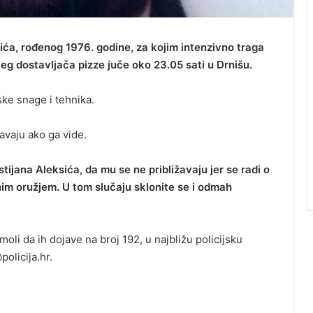
ksića, rođenog 1976. godine, za kojim intenzivno traga
eg dostavljača pizze juče oko 23.05 sati u Drnišu.
ske snage i tehnika.
vaju ako ga vide.
ijana Aleksića, da mu se ne približavaju jer se radi o
nim oružjem. U tom slučaju sklonite se i odmah
moli da ih dojave na broj 192, u najbližu policijsku
olicija.hr.