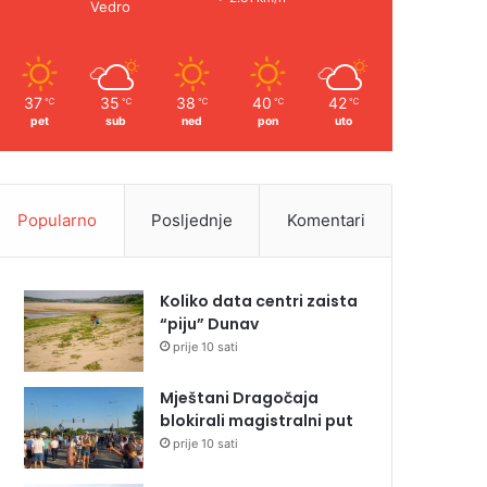
Vedro
37
35
38
40
42
℃
℃
℃
℃
℃
pet
sub
ned
pon
uto
Popularno
Posljednje
Komentari
Koliko data centri zaista
“piju” Dunav
prije 10 sati
Mještani Dragočaja
blokirali magistralni put
prije 10 sati