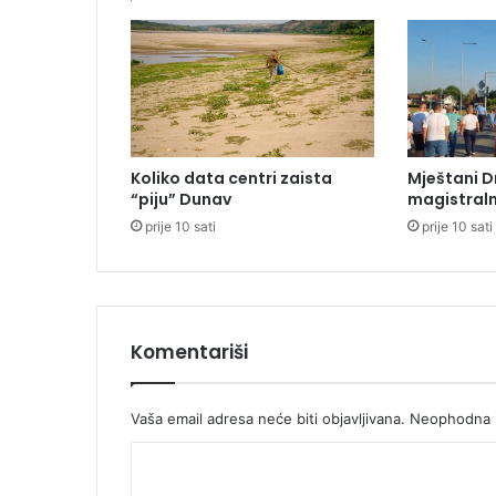
a
k
o
l
a
k
v
Koliko data centri zaista
Mještani D
a
“piju” Dunav
magistraln
l
prije 10 sati
prije 10 sati
i
f
i
k
a
c
Komentariši
i
j
a
Vaša email adresa neće biti objavljivana.
Neophodna p
z
K
a
L
o