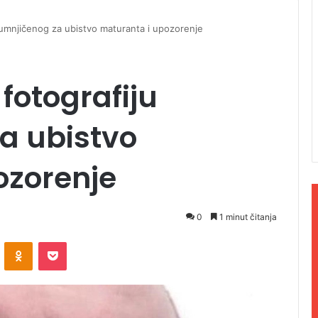
 osumnjičenog za ubistvo maturanta i upozorenje
 fotografiju
a ubistvo
ozorenje
0
1 minut čitanja
ontakte
Odnoklassniki
Pocket