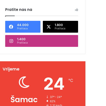
Pratite nas na
44.000
1.800
Pratilaca
Pratilaca
1.400
Pratilaca
Vrijeme
24
℃
Šamac
37º - 24º
62%
2.31 km/h