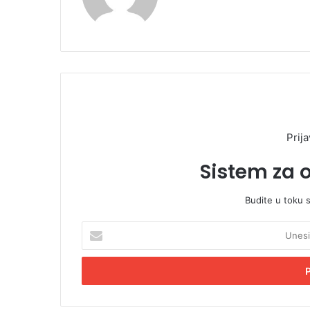
Prija
Sistem za 
Budite u toku 
U
n
e
s
i
t