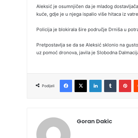
Aleksić je osumnjičen da je mladog dostavljača
kuće, gdje je u njega ispalio više hitaca iz vatr
Policija je blokirala šire područje Drniša u po
Pretpostavlja se da se Aleksić sklonio na gust
uz pomoć dronova, javila je Slobodna Dalmacij
Facebook
X
LinkedIn
Tumblr
Pinterest
Podijeli
Goran Dakic