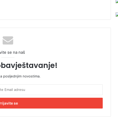
vite se na naš
obavještavanje!
sa posljednjim novostima.