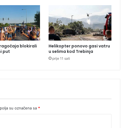
k
a
k
o
ć
e
i
ragočaja blokirali
Helikopter ponovo gasi vatru
z
i put
u selima kod Trebinja
g
prije 11 sati
l
e
d
a
t
i
T
r
g
olja su označena sa
*
K
r
a