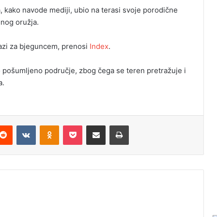
, kako navode mediji, ubio na terasi svoje porodične
enog oružja.
trazi za bjeguncem, prenosi
Index
.
o pošumljeno područje, zbog čega se teren pretražuje i
a.
Reddit
VKontakte
Odnoklassniki
Pocket
Podijeli putem Emaila
Odštampaj