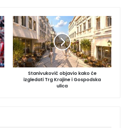
S
t
a
n
i
v
u
k
o
Stanivuković objavio kako će
v
izgledati Trg Krajine i Gospodska
i
ć
ulica
o
b
j
a
v
i
o