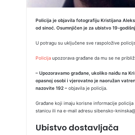
Policija je objavila fotografiju Kristijana Ale
od sinoć. Osumnjičen je za ubistvo 19-godišnj
U potragu su uključene sve raspoložive policij
Policija
upozorava građane da mu se ne približa
– Upozoravamo građane, ukoliko naiđu na Krist
opasnoj osobi i vjerovatno je naoružan vatre
nazovite 192 –
objavila je policija.
Građane koji imaju korisne informacije policija 
stanicu ili na e-mail adresu sibensko-kninska@p
Ubistvo dostavljača