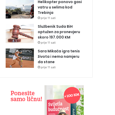
Helikopter ponovo gasi
vatru u selima kod
Trebinja
prije 11 sati
Službenik Suda BiH
optužen za pronevjeru
skoro 197.000 KM
prije 11 sati
Sara Mikača igra tenis
života i nema namjeru
da stane
prije 11 sati