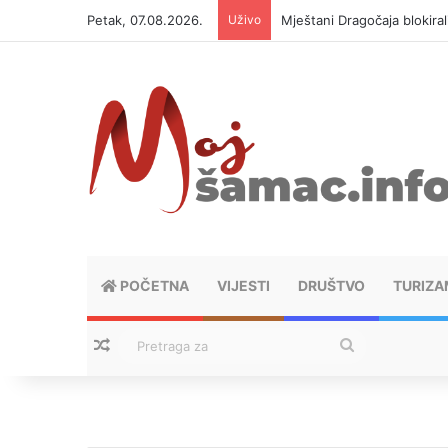
Petak, 07.08.2026.
Uživo
Helikopter ponovo gasi vat
POČETNA
VIJESTI
DRUŠTVO
TURIZA
Nasumični tekstovi
Pretraga
za