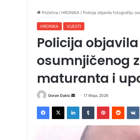
Početna
/
HRONIKA
/
Policija objavila fotografiju
HRONIKA
VIJESTI
Policija objavila
osumnjičenog z
maturanta i up
Goran Dakic
S
17 Maja, 2026
e
Facebook
X
LinkedIn
Tumblr
Pinterest
Reddit
VK
n
d
a
n