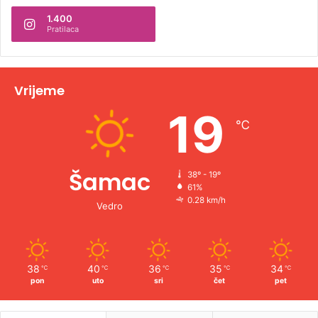
1.400
a
Pratilaca
t
i
v
Vrijeme
e
19
℃
:
Šamac
38º - 19º
61%
0.28 km/h
Vedro
38
40
36
35
34
℃
℃
℃
℃
℃
pon
uto
sri
čet
pet