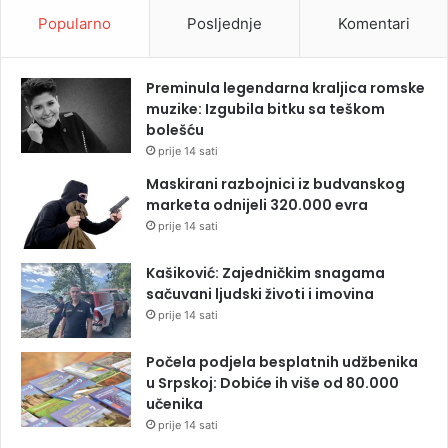
Popularno
Posljednje
Komentari
Preminula legendarna kraljica romske
muzike: Izgubila bitku sa teškom
bolešću
prije 14 sati
Maskirani razbojnici iz budvanskog
marketa odnijeli 320.000 evra
prije 14 sati
Kašiković: Zajedničkim snagama
sačuvani ljudski životi i imovina
prije 14 sati
Počela podjela besplatnih udžbenika
u Srpskoj: Dobiće ih više od 80.000
učenika
prije 14 sati