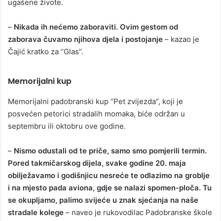
ugašene živote.
–
Nikada ih nećemo zaboraviti. Ovim gestom od
zaborava čuvamo njihova djela i postojanje
– kazao je
Čajić kratko za “Glas”.
Memorijalni kup
Memorijalni padobranski kup “Pet zvijezda”, koji je
posvećen petorici stradalih momaka, biće održan u
septembru ili oktobru ove godine.
–
Nismo odustali od te priče, samo smo pomjerili termin.
Pored takmičarskog dijela, svake godine 20. maja
obilježavamo i godišnjicu nesreće te odlazimo na groblje
i na mjesto pada aviona, gdje se nalazi spomen-ploča. Tu
se okupljamo, palimo svijeće u znak sjećanja na naše
stradale kolege
– naveo je rukovodilac Padobranske škole