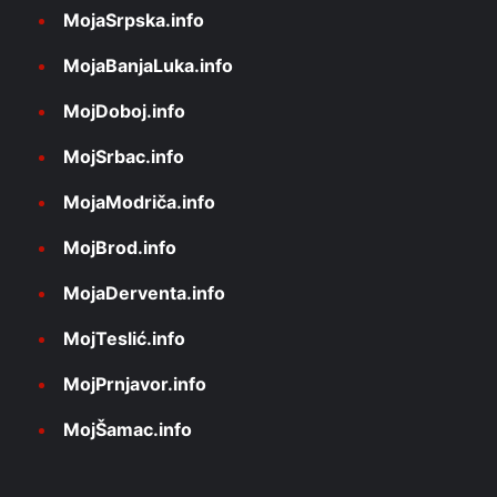
MojaSrpska.info
MojaBanjaLuka.info
MojDoboj.info
MojSrbac.info
MojaModriča.info
MojBrod.info
MojaDerventa.info
MojTeslić.info
MojPrnjavor.info
MojŠamac.info