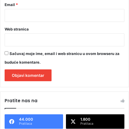
Email
*
Web stranica
Sačuvaj moje ime, email i web stranicu u ovom browseru za
buduće komentare.
A
l
Pratite nas na
t
e
44.000
1.800
r
Pratilaca
Pratilaca
n