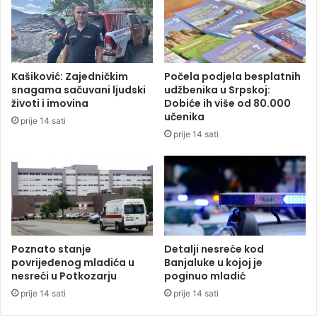
o
j
c
e
s
Kašiković: Zajedničkim
Počela podjela besplatnih
t
snagama sačuvani ljudski
udžbenika u Srpskoj:
i
životi i imovina
Dobiće ih više od 80.000
B
učenika
prije 14 sati
a
prije 14 sati
n
j
a
l
u
k
a
-
Poznato stanje
Detalji nesreće kod
povrijeđenog mladića u
Banjaluke u kojoj je
L
nesreći u Potkozarju
poginuo mladić
a
k
prije 14 sati
prije 14 sati
t