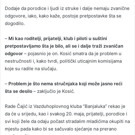
Dodaje da porodice i ljudi iz struke i dalje nemaju zvanične
odgovore, iako, kako kaže, postoje pretpostavke šta se
dogodilo.
–
Mi kao roditelji, prijatelji, klub i piloti u suštini
pretpostavljamo šta je bilo, ali se i dalje traži zvaničan
odgovor
– pojasnio je on. Kosić smatra da je problem u
nestručnosti i, kako tvrdi, politički uticajnim komisijama
koje su radile na slučaju.
–
Problem je što nema stručnjaka koji može jasno reći
šta se desilo
– zaključio je Kosić.
Rade Čajić iz Vazduhoplovnog kluba “Banjaluka” rekao je
da će u srijedu, kao i svakog 20. maja, prijatelji, porodice i
svi koji žele da odaju počast stradalim mladićima okupiti na
mjestu pada kako bi se sačuvalo sjećanje na prerano