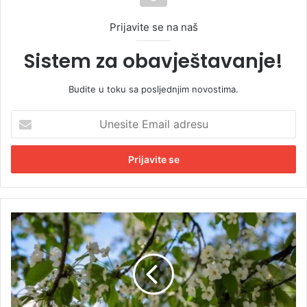
Prijavite se na naš
Sistem za obavještavanje!
Budite u toku sa posljednjim novostima.
U
n
e
s
i
t
e
E
P
m
r
a
o
i
l
l
j
a
e
d
ć