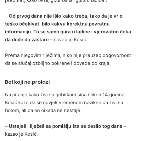
predmet, kako tvrdi, godinama “gura u ladice”.
–
Od prvog dana nije išlo kako treba, tako da je vrlo
teško očekivati bilo kakvu korektnu povratnu
informaciju. To se samo gura u ladice i vjerovatno čeka
da dođe do zastare
– naveo je Kosić.
Prema njegovim riječima, niko nije preuzeo odgovornost
da se slučaj ozbiljno pokrene i dovede do kraja.
Bol koji ne prolazi
Na pitanje kako živi sa gubitkom sina nakon 14 godina,
Kosić kaže da se čovjek vremenom navikne da živi sa
bolom, ali da on nikada ne nestaje.
–
Ustaješ i liježeš sa pomišlju šta se desilo tog dana
–
kazao je Kosić.