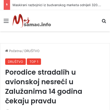
Maskirani razbojnici iz budvanskog marketa odnijeli 320.000 evra
Meni
P
Početna
/
DRUŠTVO
DRUŠTVO
TOP 1
Porodice stradalih u
avionskoj nesreći u
Zalužanima 14 godina
čekaju pravdu