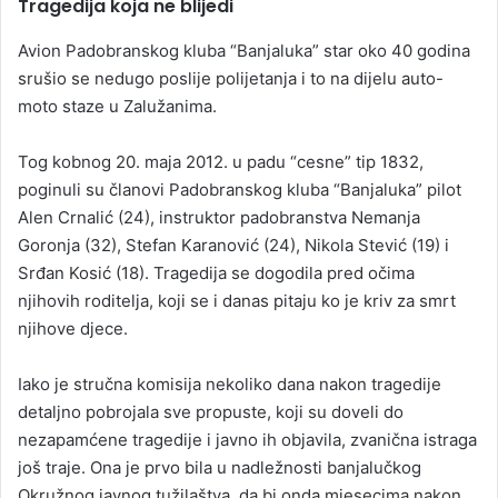
Tragedija koja ne blijedi
Avion Padobranskog kluba “Banjaluka” star oko 40 godina
srušio se nedugo poslije polijetanja i to na dijelu auto-
moto staze u Zalužanima.
Tog kobnog 20. maja 2012. u padu “cesne” tip 1832,
poginuli su članovi Padobranskog kluba “Banjaluka” pilot
Alen Crnalić (24), instruktor padobranstva Nemanja
Goronja (32), Stefan Karanović (24), Nikola Stević (19) i
Srđan Kosić (18). Tragedija se dogodila pred očima
njihovih roditelja, koji se i danas pitaju ko je kriv za smrt
njihove djece.
Iako je stručna komisija nekoliko dana nakon tragedije
detaljno pobrojala sve propuste, koji su doveli do
nezapamćene tragedije i javno ih objavila, zvanična istraga
još traje. Ona je prvo bila u nadležnosti banjalučkog
Okružnog javnog tužilaštva, da bi onda mjesecima nakon