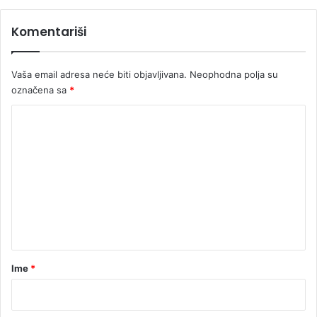
a
š
Komentariši
i
Vaša email adresa neće biti objavljivana.
Neophodna polja su
označena sa
*
K
o
m
e
n
t
a
r
Ime
*
*