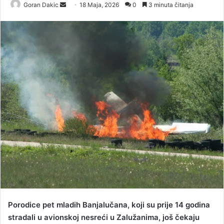
Goran Dakic
S
18 Maja, 2026
0
3 minuta čitanja
e
n
d
a
n
e
m
a
i
l
Porodice pet mladih Banjalučana, koji su prije 14 godina
stradali u avionskoj nesreći u Zalužanima, još čekaju