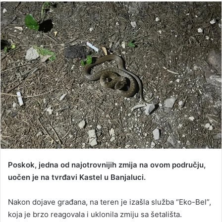
n
d
a
n
e
m
a
i
l
Poskok, jedna od najotrovnijih zmija na ovom području,
uočen je na tvrđavi Kastel u Banjaluci.
Nakon dojave građana, na teren je izašla služba “Eko-Bel”,
koja je brzo reagovala i uklonila zmiju sa šetališta.