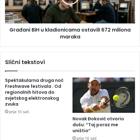
a
n
s
i
i
B
o
i
o
Građani BiH u kladionicama ostavili 672 miliona
H
u
maraka
u
z
k
r
l
o
a
Slični tekstovi
c
d
i
i
m
o
Spektakularna druga noć
a
n
Freshwave festivala : Od
u
i
regionalnih hitova do
d
c
svjetskog elektronskog
a
a
zvuka
r
m
prije 10 sati
a
a
Novak Đoković otvorio
t
o
dušu: “Taj poraz me
r
s
uništio”
a
t
prije 10 sati