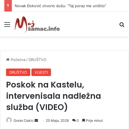
Novak Đoković otvorio dušu: “Taj poraz me uništio”
Meni
P
Početna
/
DRUŠTVO
DRUŠTVO
VIJESTI
Poskok na Kastelu,
intervenisala nadležna
služba (VIDEO)
Goran Dakic
S
25 Maja, 2026
0
Prije minut
e