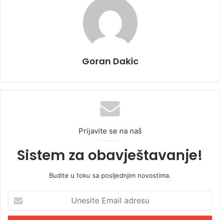
Goran Dakic
Prijavite se na naš
Sistem za obavještavanje!
Budite u toku sa posljednjim novostima.
U
n
e