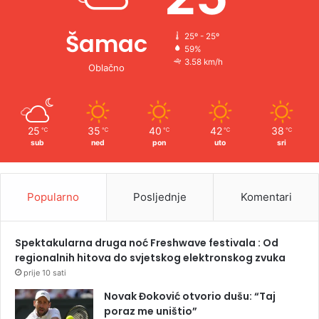
Šamac
25º - 25º
59%
3.58 km/h
Oblačno
25
35
40
42
38
℃
℃
℃
℃
℃
sub
ned
pon
uto
sri
Popularno
Posljednje
Komentari
Spektakularna druga noć Freshwave festivala : Od
regionalnih hitova do svjetskog elektronskog zvuka
prije 10 sati
Novak Đoković otvorio dušu: “Taj
poraz me uništio”