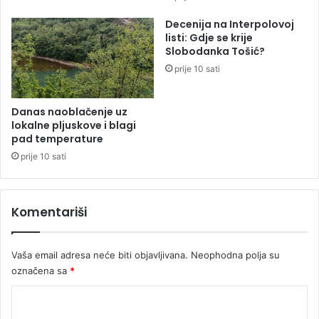
m
a
v
v
Decenija na Interpolovoj
a
i
listi: Gdje se krije
j
l
Slobodanka Tošić?
a
i
prije 10 sati
u
6
z
7
g
2
Danas naoblačenje uz
r
m
lokalne pljuskove i blagi
a
i
pad temperature
d
l
prije 10 sati
u
i
o
n
Komentariši
a
m
a
Vaša email adresa neće biti objavljivana.
Neophodna polja su
r
označena sa
*
a
k
K
a
o