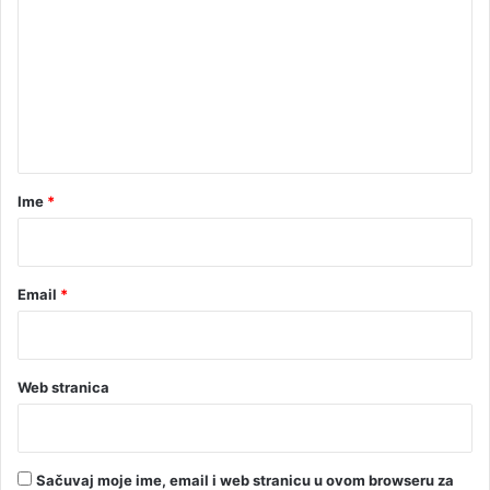
m
e
n
t
a
r
Ime
*
*
Email
*
Web stranica
Sačuvaj moje ime, email i web stranicu u ovom browseru za