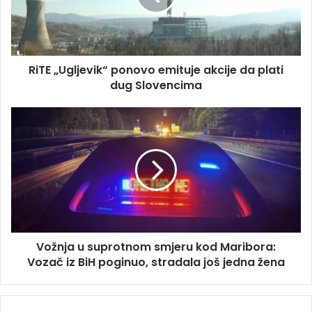
a
U
d
g
r
l
e
j
s
RiTE „Ugljevik“ ponovo emituje akcije da plati
e
u
dug Slovencima
v
i
k
V
“
o
p
ž
o
n
n
j
o
a
v
u
o
s
e
u
m
Vožnja u suprotnom smjeru kod Maribora:
p
i
Vozač iz BiH poginuo, stradala još jedna žena
r
t
o
u
t
j
n