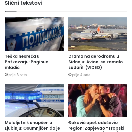
Slični tekstovi
e
o
a
m
k
s
c
m
i
j
j
e
e
r
d
u
a
k
Teška nesreća u
Drama na aerodromu u
p
o
Potkozarju: Poginuo
Sidneju: Avioni se zamalo
l
d
mladić
sudarili (VIDEO)
a
M
prije 3 sata
prije 4 sata
t
a
i
r
d
i
u
b
g
o
S
r
l
a
o
:
Maloljetnik uhapšen u
Đoković opet oduševio
v
V
Ljubinju: Osumnjičen da je
region: Zapjevao “Tropski