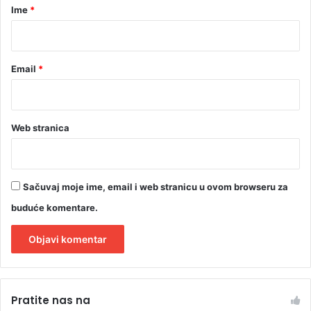
r
Ime
*
a
*
l
a
j
Email
*
o
š
j
e
Web stranica
d
n
a
ž
Sačuvaj moje ime, email i web stranicu u ovom browseru za
e
n
buduće komentare.
a
A
l
Pratite nas na
t