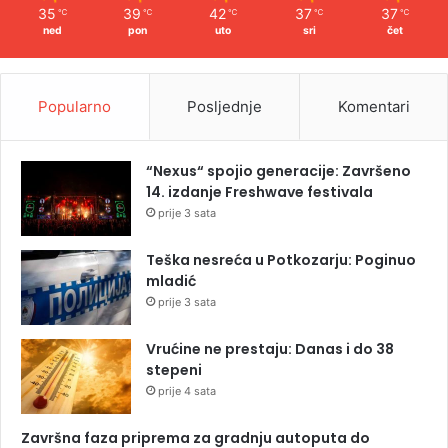
35
39
42
37
37
℃
℃
℃
℃
℃
ned
pon
uto
sri
čet
Popularno
Posljednje
Komentari
“Nexus“ spojio generacije: Završeno
14. izdanje Freshwave festivala
prije 3 sata
Teška nesreća u Potkozarju: Poginuo
mladić
prije 3 sata
Vrućine ne prestaju: Danas i do 38
stepeni
prije 4 sata
Završna faza priprema za gradnju autoputa do