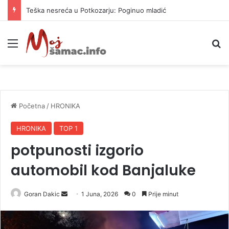
Teška nesreća u Potkozarju: Poginuo mladić
Meni
P
Početna
/
HRONIKA
HRONIKA
TOP 1
potpunosti izgorio
automobil kod Banjaluke
Goran Dakic
S
1 Juna, 2026
0
Prije minut
e
n