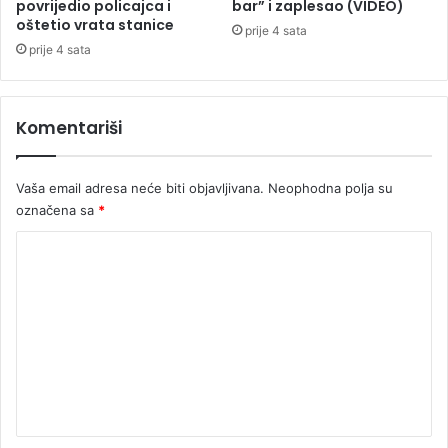
e
o
povrijedio policajca i
bar” i zaplesao (VIDEO)
n
oštetio vrata stanice
z
prije 4 sata
c
a
prije 4 sata
i
č
m
i
a
z
Komentariši
B
i
H
Vaša email adresa neće biti objavljivana.
Neophodna polja su
p
označena sa
*
o
g
K
i
o
n
u
m
o
e
,
s
n
t
t
r
a
a
d