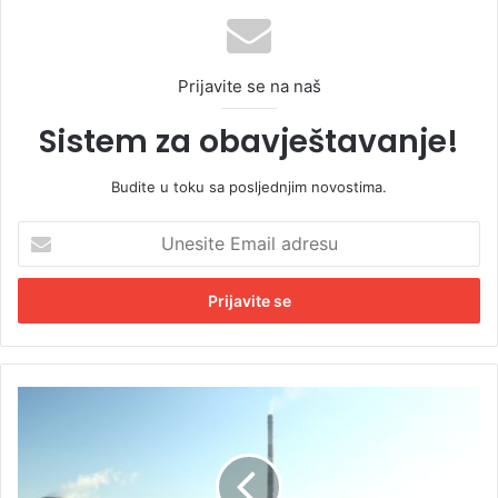
Prijavite se na naš
Sistem za obavještavanje!
Budite u toku sa posljednjim novostima.
U
n
e
s
i
t
e
E
R
m
i
a
T
i
E
l
„