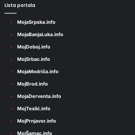
Lista portala
MojaSrpska.info
MojaBanjaLuka.info
MojDoboj.info
MojSrbac.info
MojaModriča.info
MojBrod.info
MojaDerventa.info
MojTeslić.info
MojPrnjavor.info
MojŠamac.info