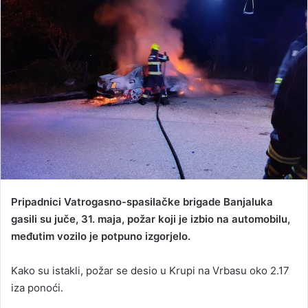
d
a
n
e
m
a
i
l
Pripadnici Vatrogasno-spasilačke brigade Banjaluka
gasili su juče, 31. maja, požar koji je izbio na automobilu,
međutim vozilo je potpuno izgorjelo.
Kako su istakli, požar se desio u Krupi na Vrbasu oko 2.17
iza ponoći.