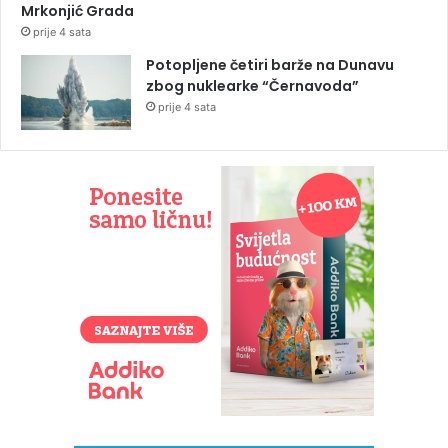
Mrkonjić Grada
prije 4 sata
Potopljene četiri barže na Dunavu
zbog nuklearke “Černavoda”
prije 4 sata