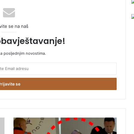
vite se na naš
obavještavanje!
sa posljednjim novostima.
M
l
a