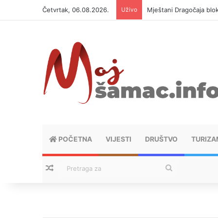
Četvrtak, 06.08.2026.
Uživo
Helikopter ponovo gasi 
POČETNA
VIJESTI
DRUŠTVO
TURIZA
Nasumični tekstovi
Pretraga
za