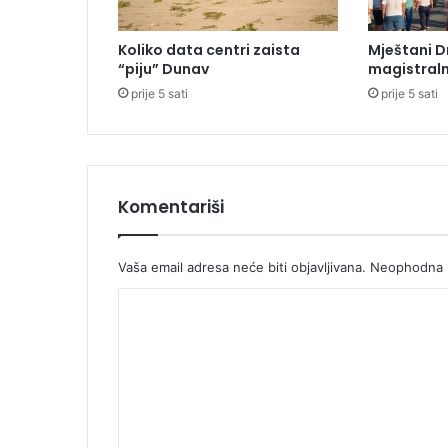
e
s
Koliko data centri zaista
Mještani D
t
“piju” Dunav
magistraln
o
prije 5 sati
prije 5 sati
d
i
r
e
k
t
Komentariši
o
r
a
Vaša email adresa neće biti objavljivana.
Neophodna p
U
K
K
C
o
-
m
a
e
n