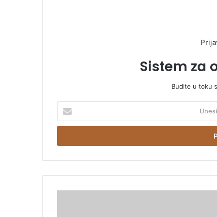
Prija
Sistem za 
Budite u toku 
U
n
e
s
i
t
e
E
m
Đ
a
a
i
j