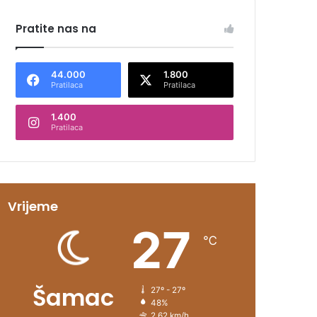
Pratite nas na
44.000
1.800
Pratilaca
Pratilaca
1.400
Pratilaca
Vrijeme
27
℃
Šamac
27º - 27º
48%
2.62 km/h