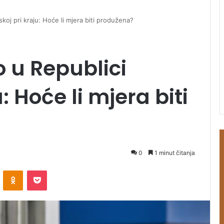
koj pri kraju: Hoće li mjera biti produžena?
o u Republici
: Hoće li mjera biti
0
1 minut čitanja
ontakte
Odnoklassniki
Pocket