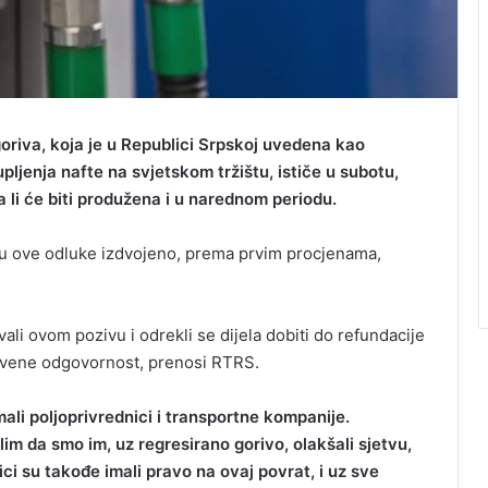
goriva, koja je u Republici Srpskoj uvedena kao
jenja nafte na svjetskom tržištu, ističe u subotu,
a li će biti produžena i u narednom periodu.
nu ove odluke izdvojeno, prema prvim procjenama,
vali ovom pozivu i odrekli se dijela dobiti do refundacije
štvene odgovornost, prenosi RTRS.
mali poljoprivrednici i transportne kompanije.
lim da smo im, uz regresirano gorivo, olakšali sjetvu,
nici su takođe imali pravo na ovaj povrat, i uz sve