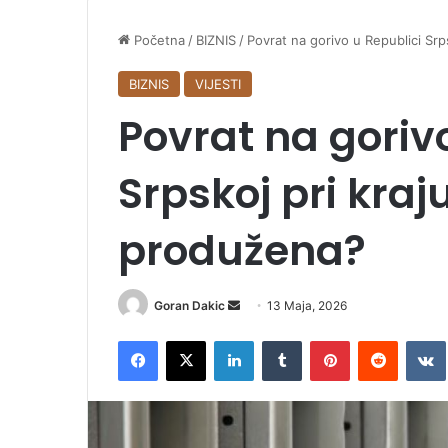
Početna
/
BIZNIS
/
Povrat na gorivo u Republici Srps
BIZNIS
VIJESTI
Povrat na goriv
Srpskoj pri kraju
produžena?
Goran Dakic
S
13 Maja, 2026
e
Facebook
X
LinkedIn
Tumblr
Pinterest
Reddit
VK
n
d
a
n