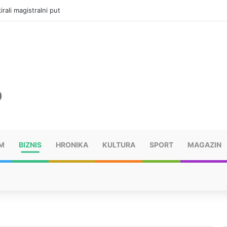
vatru u selima kod Trebinja
M
BIZNIS
HRONIKA
KULTURA
SPORT
MAGAZIN