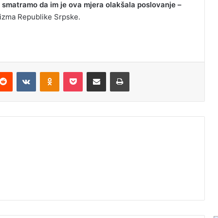
 smatramo da im je ova mjera olakšala poslovanje –
rizma Republike Srpske.
Reddit
VKontakte
Odnoklassniki
Pocket
Podijeli putem Emaila
Odštampaj