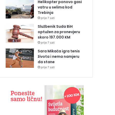
Helikopter ponovo gasi
vatru u selima kod
Trebinja
prije 7 sati
Službenik Suda BiH
optužen za pronevjeru
skoro 197.000 KM
prije 7 sati
Sara Mikača igra tenis
života i nema namjeru
da stane
prije 7 sati