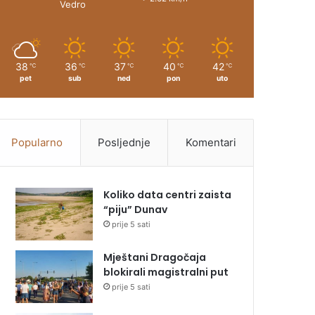
Vedro
38
36
37
40
42
℃
℃
℃
℃
℃
pet
sub
ned
pon
uto
Popularno
Posljednje
Komentari
Koliko data centri zaista
“piju” Dunav
prije 5 sati
Mještani Dragočaja
blokirali magistralni put
prije 5 sati