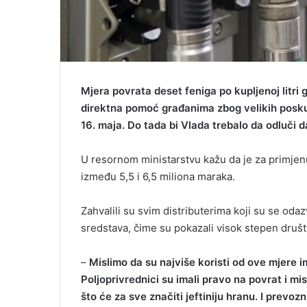
Mjera povrata deset feniga po kupljenoj litri 
direktna pomoć građanima zbog velikih poskupl
16. maja. Do tada bi Vlada trebalo da odluči d
U resornom ministarstvu kažu da je za primje
između 5,5 i 6,5 miliona maraka.
Zahvalili su svim distributerima koji su se odaz
sredstava, čime su pokazali visok stepen dru
–
Mislimo da su najviše koristi od ove mjere i
Poljoprivrednici su imali pravo na povrat i mis
što će za sve značiti jeftiniju hranu. I prevoz