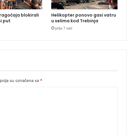
k
r
ragočaja blokirali
Helikopter ponovo gasi vatru
o
i put
u selima kod Trebinja
n
prije 7 sati
a
s
u
p
r
u
g
a
n
olja su označena sa
*
a
v
o
d
n
o
"
o