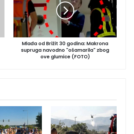
đ
a
o
d
B
r
Mlađa od Brižit 30 godina: Makrona
i
supruga navodno "ošamarila" zbog
ž
i
ove glumice (FOTO)
t
3
0
g
o
d
i
n
a
:
M
a