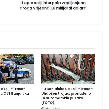
U operaciji Interpola zaplijenjena
i
droga vrijedna 1,6 milijardi dolara
I
n
t
e
r
p
o
l
a
z
a
p
l
i
j
e
 akciji “Trasa”
PU Banjaluka u akciji “Trasa”:
n
u OJT Banjaluka
Uhapšen trojac, pronađeno
j
14 automatskih pušaka
e
(FOTO)
n
prije 14 sati