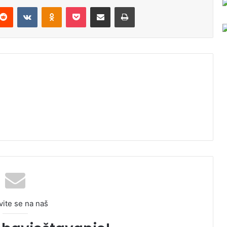
Reddit
VKontakte
Odnoklassniki
Pocket
Podijeli putem Emaila
Odštampaj
vite se na naš