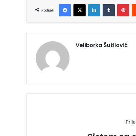
Facebook
X
LinkedIn
Tumblr
Pinterest
Podijeli
Veliborka Šutilović
Prija