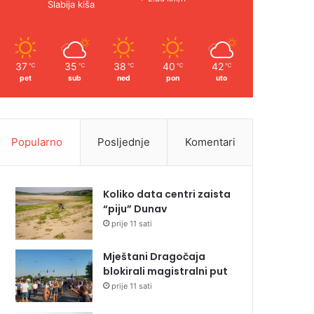
Slabija kiša
37
35
38
40
42
℃
℃
℃
℃
℃
pet
sub
ned
pon
uto
Popularno
Posljednje
Komentari
Koliko data centri zaista
“piju” Dunav
prije 11 sati
Mještani Dragočaja
blokirali magistralni put
prije 11 sati