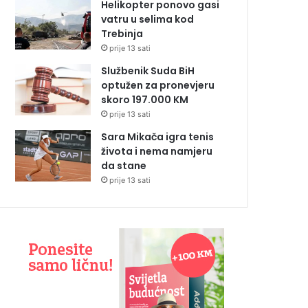
Helikopter ponovo gasi
vatru u selima kod
Trebinja
prije 13 sati
Službenik Suda BiH
optužen za pronevjeru
skoro 197.000 KM
prije 13 sati
Sara Mikača igra tenis
života i nema namjeru
da stane
prije 13 sati