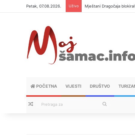
Petak, 07.08.2026.
Uživo
Mještani Dragočaja blokiral
POČETNA
VIJESTI
DRUŠTVO
TURIZA
Nasumični tekstovi
Pretraga
za