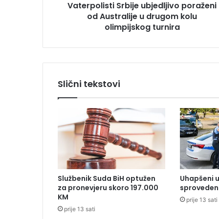
Vaterpolisti Srbije ubjedljivo poraženi
s
od Australije u drugom kolu
t
i
olimpijskog turnira
S
r
b
i
j
Slični tekstovi
e
u
b
j
e
d
l
j
i
Službenik Suda BiH optužen
Uhapšeni u
v
za pronevjeru skoro 197.000
sproveden 
o
KM
prije 13 sati
p
prije 13 sati
o