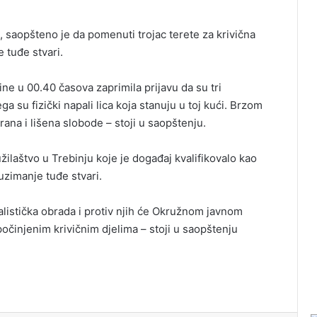
e, saopšteno je da pomenuti trojac terete za krivična
 tuđe stvari.
dine u 00.40 časova zaprimila prijavu da su tri
a su fizički napali lica koja stanuju u toj kući. Brzom
irana i lišena slobode – stoji u saopštenju.
ilaštvo u Trebinju koje je događaj kvalifikovalo kao
uzimanje tuđe stvari.
nalistička obrada i protiv njih će Okružnom javnom
počinjenim krivičnim djelima – stoji u saopštenju