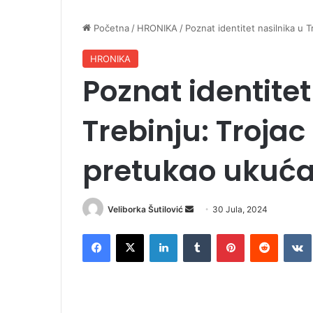
Početna
/
HRONIKA
/
Poznat identitet nasilnika u 
HRONIKA
Poznat identitet
Trebinju: Troja
pretukao ukuć
Veliborka Šutilović
S
30 Jula, 2024
e
Facebook
X
LinkedIn
Tumblr
Pinterest
Reddit
VK
n
d
a
n
e