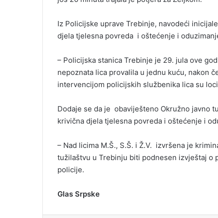
Iz Policijske uprave Trebinje, navodeći inicijal
djela tjelesna povreda i oštećenje i oduzimanje
– Policijska stanica Trebinje je 29. jula ove go
nepoznata lica provalila u jednu kuću, nakon čeg
intervencijom policijskih službenika lica su loc
Dodaje se da je obaviješteno Okružno javno tuž
krivična djela tjelesna povreda i oštećenje i od
– Nad licima M.Š., S.Š. i Ž.V. izvršena je krimi
tužilaštvu u Trebinju biti podnesen izvještaj o 
policije.
Glas Srpske