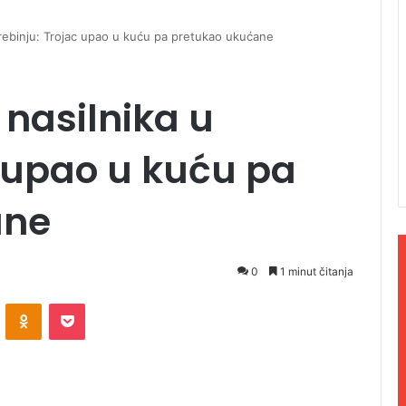
Trebinju: Trojac upao u kuću pa pretukao ukućane
 nasilnika u
c upao u kuću pa
ane
0
1 minut čitanja
ontakte
Odnoklassniki
Pocket