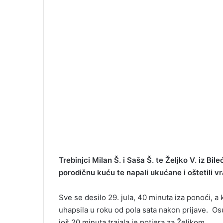
Trebinjci Milan Š. i Saša Š. te Željko V. iz Bi
porodičnu kuću te napali ukućane i oštetili vr
Sve se desilo 29. jula, 40 minuta iza ponoći, a ka
uhapsila u roku od pola sata nakon prijave. Os
još 20 minuta trajala je potjera za Željkom.