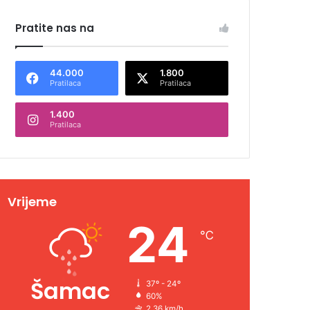
Pratite nas na
44.000
1.800
Pratilaca
Pratilaca
1.400
Pratilaca
Vrijeme
24
℃
Šamac
37º - 24º
60%
2.36 km/h