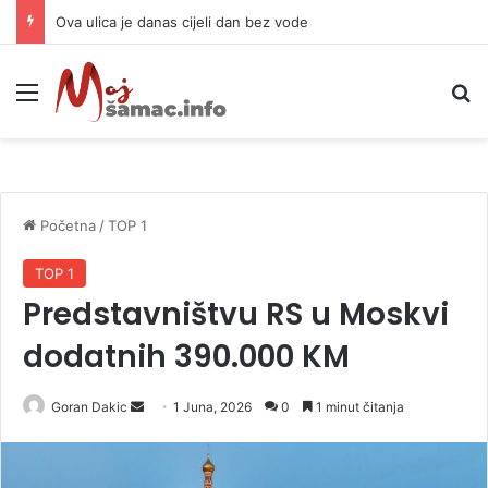
Preminula legendarna kraljica romske muzike: Izgubila bitku sa teškom bolešću
Meni
P
Početna
/
TOP 1
TOP 1
Predstavništvu RS u Moskvi
dodatnih 390.000 KM
Goran Dakic
S
1 Juna, 2026
0
1 minut čitanja
e
n
d