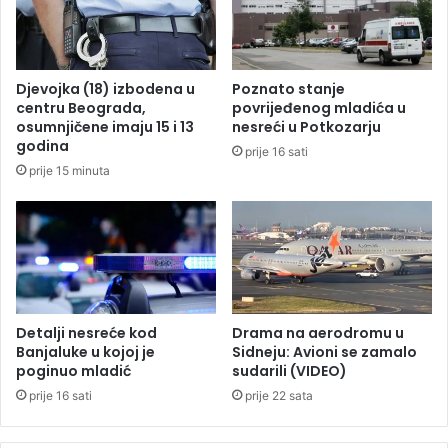
d
o
i
S
g
t
o
a
Djevojka (18) izbodena u
Poznato stanje
d
n
centru Beograda,
povrijeđenog mladića u
i
i
osumnjičene imaju 15 i 13
nesreći u Potkozarju
š
v
godina
prije 16 sati
n
u
prije 15 minuta
j
k
u
o
p
v
l
i
a
ć
t
u
u
d
o
a
Detalji nesreće kod
Drama na aerodromu u
d
p
Banjaluke u kojoj je
Sidneju: Avioni se zamalo
5
poginuo mladić
sudarili (VIDEO)
o
0
n
prije 16 sati
prije 22 sata
.
i
0
š