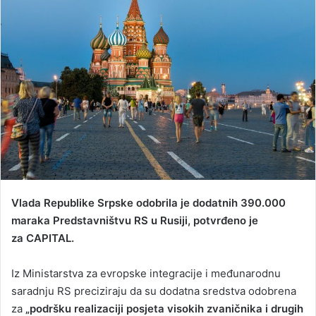
a
n
e
m
a
i
l
Vlada Republike Srpske odobrila je dodatnih 390.000
maraka Predstavništvu RS u Rusiji, potvrđeno je
za CAPITAL.
Iz Ministarstva za evropske integracije i međunarodnu
saradnju RS preciziraju da su dodatna sredstva odobrena
za
„podršku realizaciji posjeta visokih zvaničnika i drugih