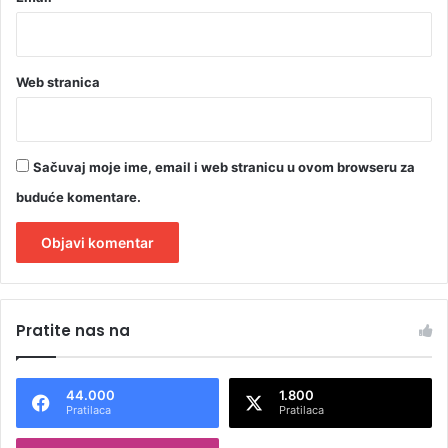
Web stranica
Sačuvaj moje ime, email i web stranicu u ovom browseru za
buduće komentare.
A
l
Pratite nas na
t
e
44.000
1.800
r
Pratilaca
Pratilaca
n