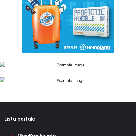
Lista portala
MojaSrpska.info