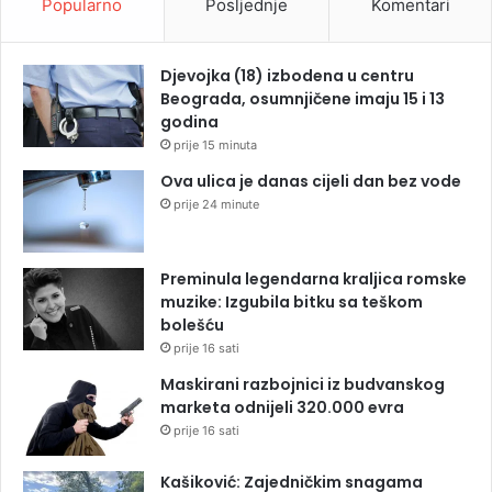
Popularno
Posljednje
Komentari
Djevojka (18) izbodena u centru
Beograda, osumnjičene imaju 15 i 13
godina
prije 15 minuta
Ova ulica je danas cijeli dan bez vode
prije 24 minute
Preminula legendarna kraljica romske
muzike: Izgubila bitku sa teškom
bolešću
prije 16 sati
Maskirani razbojnici iz budvanskog
marketa odnijeli 320.000 evra
prije 16 sati
Kašiković: Zajedničkim snagama