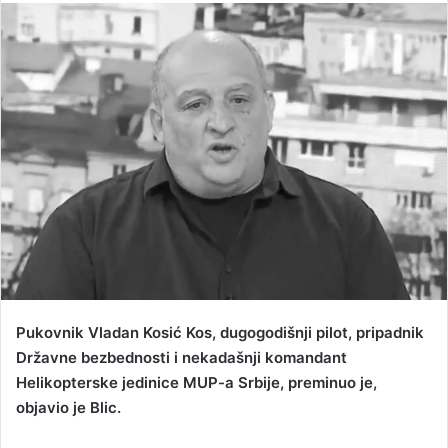
n
d
a
n
e
m
a
i
l
Pukovnik Vladan Kosić Kos, dugogodišnji pilot, pripadnik
Državne bezbednosti i nekadašnji komandant
Helikopterske jedinice MUP-a Srbije, preminuo je,
objavio je Blic.