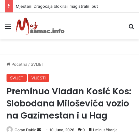
Helikopter ponovo gasi vatru u selima kod Trebinja
Meni
P
Početna
/
SVIJET
SVIJET
VIJESTI
Preminuo Vladan Kosić Kos:
Slobodana Miloševića vozio
na Gazimestan i u Hag
Goran Dakic
S
10 Juna, 2026
0
1 minut čitanja
e