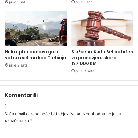
prije 1 sat
prije 1 sat
n
g
k
o
d
M
e
d
Helikopter ponovo gasi
Službenik Suda BiH optužen
i
vatru u selima kod Trebinja
za pronevjeru skoro
c
197.000 KM
prije 2 sata
i
prije 3 sata
n
s
k
Komentariši
e
e
l
Vaša email adresa neće biti objavljivana.
Neophodna polja su
e
k
označena sa
*
t
K
r