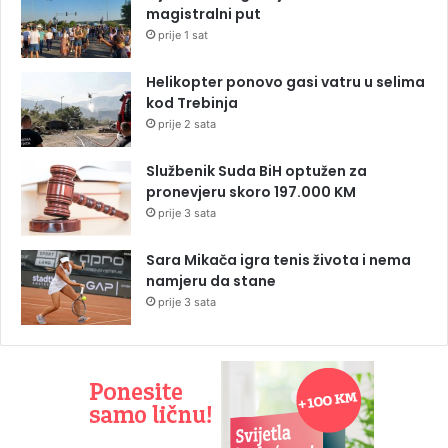
magistralni put
prije 1 sat
Helikopter ponovo gasi vatru u selima
kod Trebinja
prije 2 sata
Službenik Suda BiH optužen za
pronevjeru skoro 197.000 KM
prije 3 sata
Sara Mikača igra tenis života i nema
namjeru da stane
prije 3 sata