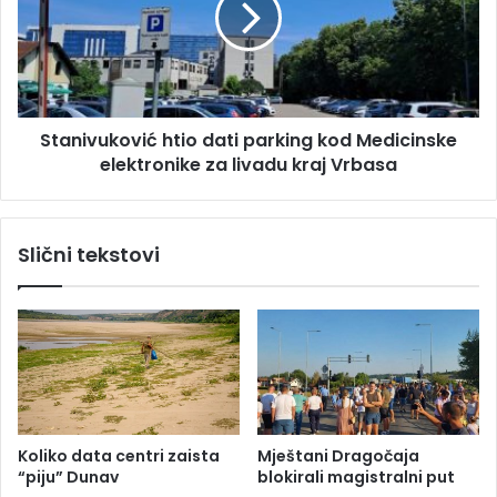
i
i
u
v
d
u
a
k
r
o
Stanivuković htio dati parking kod Medicinske
n
v
a
elektronike za livadu kraj Vrbasa
i
I
ć
r
h
a
t
Slični tekstovi
n
i
o
d
a
t
i
p
a
r
Koliko data centri zaista
Mještani Dragočaja
k
“piju” Dunav
blokirali magistralni put
i