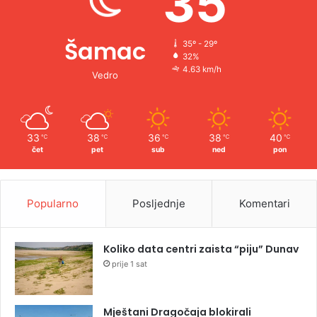
35
Šamac
35º - 29º
32%
4.63 km/h
Vedro
33
38
36
38
40
℃
℃
℃
℃
℃
čet
pet
sub
ned
pon
Popularno
Posljednje
Komentari
Koliko data centri zaista “piju” Dunav
prije 1 sat
Mještani Dragočaja blokirali