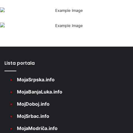
Lista portala
MojaSrpska.info
MojaBanjaLuka.info
MojDoboj.info
MojSrbac.info
MojaModriča.info