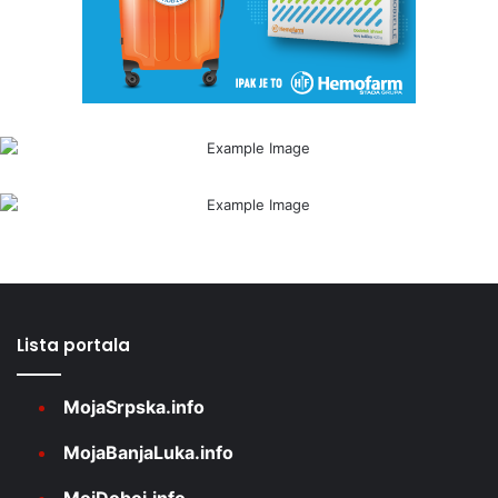
Lista portala
MojaSrpska.info
MojaBanjaLuka.info
MojDoboj.info