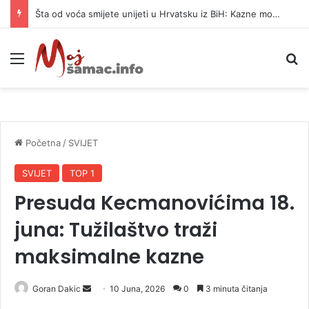
Šta od voća smijete unijeti u Hrvatsku iz BiH: Kazne mogu dostići 13.260 evra
Meni
P
Početna
/
SVIJET
SVIJET
TOP 1
Presuda Kecmanovićima 18.
juna: Tužilaštvo traži
maksimalne kazne
Goran Dakic
S
10 Juna, 2026
0
3 minuta čitanja
e