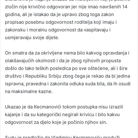
zločin nije krivično odgovoran jer nije imao navršenih 14
godina, ali je istakao da je upravo zbog toga zakon
propisao posebnu odgovornost roditelja koji imaju i
zakonsku i moralnu odgovornost da vaspitavaju i
usmjeravaju svoje dijete.
On smatra da za okrivljene nema bilo kakvog opravdanja i
olakšavajućih okolnosti i da je zbog njihovih propusta
došlo do tako teških posledica po sve oštećene, ali i šire
društvo i Republiku Srbiju zbog čega je rekao da bi jedina
ispravna, pravedna i zakonita odluka suda bila, da ih osudi
na maksimalne kazne.
Ukazao je da Kecmanovići tokom postupka nisu izrazili
kajanje i da su kategorički negirali krivicu i bilo kakvu
odgovornost za djelo koje je počinio njihov sin.
Sudu je predložio da Vladimiru Kecmanoviću produži