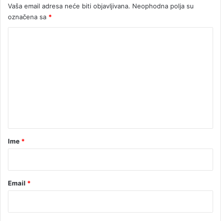
Vaša email adresa neće biti objavljivana.
Neophodna polja su
c
označena sa
*
a
m
K
a
o
m
e
n
t
a
r
Ime
*
*
Email
*