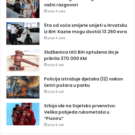
važni razgovori
prije 4 sata
Šta od voća smijete unijeti u Hrvatsku
iz BiH: Kazne mogu dostići 13.260 evra
prije 4 sata
Službenica UIO BiH optužena da je
prikrila 370.000 KM
prije 8 sati
Policija istražuje dječaka (12) nakon
četiri požara u parku
prije 8 sati
Srbija ide na Svjetsko prvenstvo:
Velika pobjeda rukometaša u
“Pioniru”
prije 8 sati