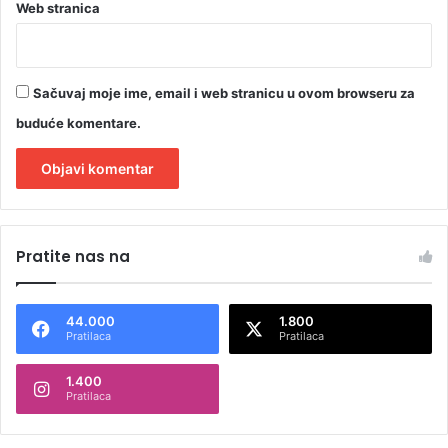
Web stranica
Sačuvaj moje ime, email i web stranicu u ovom browseru za
buduće komentare.
A
l
Pratite nas na
t
e
44.000
1.800
r
Pratilaca
Pratilaca
n
1.400
a
Pratilaca
t
i