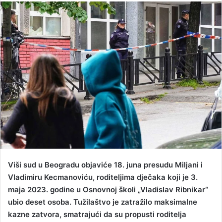
n
d
a
n
e
m
a
i
l
Viši sud u Beogradu objaviće 18. juna presudu Miljani i
Vladimiru Kecmanoviću, roditeljima dječaka koji je 3.
maja 2023. godine u Osnovnoj školi „Vladislav Ribnikar“
ubio deset osoba. Tužilaštvo je zatražilo maksimalne
kazne zatvora, smatrajući da su propusti roditelja