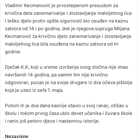
Vladimir Kecmanović je prvostepenom presudom za
krivična dela zanemarivanje i zlostavljanje maloljetnog lica
i teško djelo protiv opšte sigurnosti bio osuđen na kaznu
zatvora od 14 i po godina, dok je njegova supruga Miljana
Kecmanović za krivično djelo zanemarivanje i zlostavljanje
maloljetnog lica bila osuđena na kaznu zatvora od tri
godine.
Dječak K.K, koji u vreme izvršenja ovog zločina nije imao
navršenih 14 godina, pa samim tim nije krivično
odgovoran, pucao je na svoje drugare iz dva očeva pištolja
koja je uzeo iz sefa 1. maja.
Potom ih je dva dana kasnije stavio u svoj ranac, otišao u
školu i tokom prvog časa ubio devet učenika i čuvara škole
i ranio još petoro djece i nastavnicu istorije.
Nezavisne