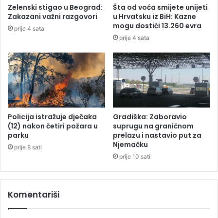
t
o
Zelenski stigao u Beograd:
Šta od voća smijete unijeti
n
g
Zakazani važni razgovori
u Hrvatsku iz BiH: Kazne
u
p
mogu dostići 13.260 evra
prije 4 sata
p
o
prije 4 sata
a
k
r
u
c
š
e
a
l
j
u
a
u
b
Policija istražuje dječaka
Gradiška: Zaboravio
i
(12) nakon četiri požara u
suprugu na graničnom
s
parku
prelazu i nastavio put za
Njemačku
t
prije 8 sati
v
prije 10 sati
a
n
a
Komentariši
V
r
a