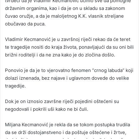
tvrdeći da je Vladimir Kecmanović učinio sve da pomogne
državnim organima, kao i da je on u skladu sa zakonom
čuvao oružje, a da je maloljetnog K.K. vlasnik streljane
obučavao da puca.
Vladimir Kecmanović je u završnoj riječi rekao da će teret
te tragedije nositi do kraja života, ponavljajući da su oni bili
brižni roditelji i da ne zna kako je do zločina došlo.
Ponovio je da je to vjerovatno fenomen “crnog labuda” koji
dolazi iznenada, bez najave i uglavnom dovede do velike
tragedije.
Dok je on iznosio završne riječi pojedini oštećeni su
negodovali i pokrili uši kako ne bi čuli.
Miljana Kecmanović je rekla da se tokom postupka trudila
da se drži dostojanstveno i da poštuje oštećene i žrtve,