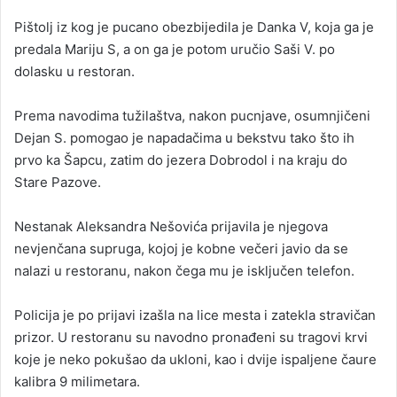
Pištolj iz kog je pucano obezbijedila je Danka V, koja ga je
predala Mariju S, a on ga je potom uručio Saši V. po
dolasku u restoran.
Prema navodima tužilaštva, nakon pucnjave, osumnjičeni
Dejan S. pomogao je napadačima u bekstvu tako što ih
prvo ka Šapcu, zatim do jezera Dobrodol i na kraju do
Stare Pazove.
Nestanak Aleksandra Nešovića prijavila je njegova
nevjenčana supruga, kojoj je kobne večeri javio da se
nalazi u restoranu, nakon čega mu je isključen telefon.
Policija je po prijavi izašla na lice mesta i zatekla stravičan
prizor. U restoranu su navodno pronađeni su tragovi krvi
koje je neko pokušao da ukloni, kao i dvije ispaljene čaure
kalibra 9 milimetara.