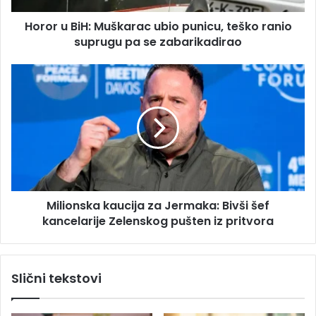
e
H
s
Horor u BiH: Muškarac ubio punicu, teško ranio
:
u
suprugu pa se zabarikadirao
M
u
š
M
k
i
a
l
r
i
a
o
c
n
u
s
b
k
i
a
o
Milionska kaucija za Jermaka: Bivši šef
k
p
kancelarije Zelenskog pušten iz pritvora
a
u
u
n
c
i
i
Slični tekstovi
c
j
u
a
,
z