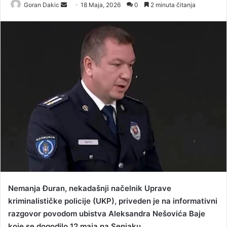
Goran Dakic
S
18 Maja, 2026
0
2 minuta čitanja
e
n
d
a
n
e
m
a
i
l
Nemanja Đuran, nekadašnji načelnik Uprave
kriminalističke policije (UKP), priveden je na informativni
razgovor povodom ubistva Aleksandra Nešovića Baje
koje se dogodilo 12.maja na Senjaku.