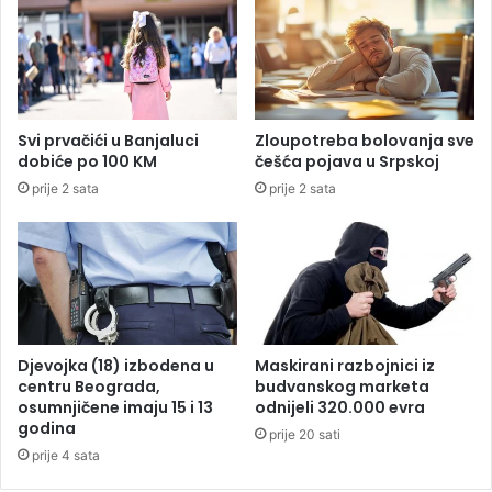
t
a
e
J
š
e
k
r
o
m
r
a
Svi prvačići u Banjaluci
Zloupotreba bolovanja sve
a
k
dobiće po 100 KM
češća pojava u Srpskoj
n
a
prije 2 sata
prije 2 sata
i
:
o
B
s
i
u
v
p
š
r
i
u
š
g
e
Djevojka (18) izbodena u
Maskirani razbojnici iz
u
f
centru Beograda,
budvanskog marketa
p
k
osumnjičene imaju 15 i 13
odnijeli 320.000 evra
a
a
godina
prije 20 sati
s
n
prije 4 sata
e
c