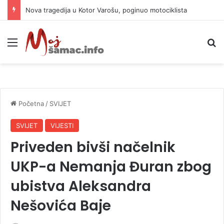
Srpska zadržala dosadašnji kreditni rejting
Meni
P
Početna
/
SVIJET
SVIJET
VIJESTI
Priveden bivši načelnik
UKP-a Nemanja Đuran zbog
ubistva Aleksandra
Nešovića Baje