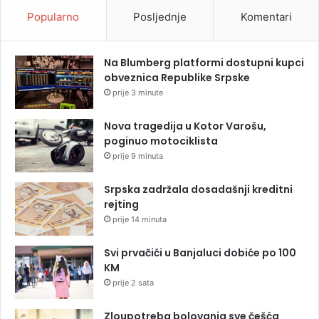
Popularno
Posljednje
Komentari
Na Blumberg platformi dostupni kupci
obveznica Republike Srpske
prije 3 minute
Nova tragedija u Kotor Varošu,
poginuo motociklista
prije 9 minuta
Srpska zadržala dosadašnji kreditni
rejting
prije 14 minuta
Svi prvačići u Banjaluci dobiće po 100
KM
prije 2 sata
Zloupotreba bolovanja sve češća