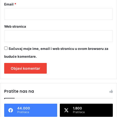
Email
*
i
z
p
r
i
Web stranica
t
v
o
r
Sačuvaj moje ime, email i web stranicu u ovom browseru za
a
buduće komentare.
A
l
Pratite nas na
t
e
44.000
1.800
r
Pratilaca
Pratilaca
n