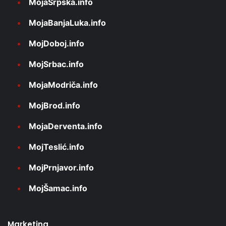
MojaSrpska.info
MojaBanjaLuka.info
MojDoboj.info
MojSrbac.info
MojaModriča.info
MojBrod.info
MojaDerventa.info
MojTeslić.info
MojPrnjavor.info
MojŠamac.info
Marketing