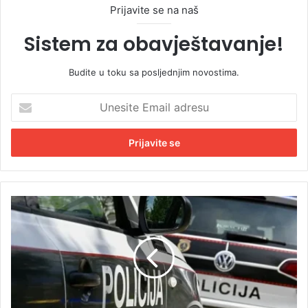
Prijavite se na naš
Sistem za obavještavanje!
Budite u toku sa posljednjim novostima.
U
n
e
s
i
t
e
E
H
m
o
a
r
i
o
l
r
a
u
d
B
r
i