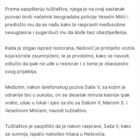
Prema saopštenju tužilaštva, njega je na ovaj sastanak
pozvao bivši načelnik beogradske policije Veselin Milić i
predložio mu da se nađu kako bi raspravili međusobne
nesuglasice i sugerišući mu da dođe bez obezbjeđenja.
Kada je stigao ispred restorana, Nešović je primjetio vozila
koja koriste osumnjičeni, te je prvobitno, kako se navodi,
odlučio da ipak ne uđe u restoran i o tome je obavijestio
svog prijatelja.
Međutim, nakon telefonskog poziva Saše V, sa kojim je
odranije bio u sukobu, on se desetak minuta kasnije ipak
vratio, ušao u lokal i sjeo za sto sa Sašom V, Mariom S. i
Veselinom Milićem, navodi tužilaštvo.
Tužilaštvo je saopštilo da je nakon rasprave, Saša V, kako
se sumnja, ispalio nekoliko hitaca u Nešovića.