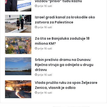
vozaču “prišio” tuđu kaznu
prije 16 sati
Izrael gradi kanal za krokodile oko
zatvora za Palestince
prije 16 sati
Za šta se Banjaluka zadužuje 18
miliona KM?
prije 16 sati
Srbin preživio dramu na Dunavu:
Riječna struja ga odnijela u drugu
državu
prije 16 sati
Vlada pružila ruku za spas Željezare
Zenica, vlasnik je odbio
prije 16 sati