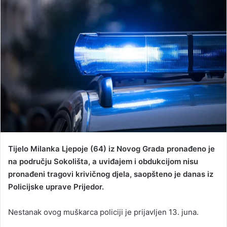
d
a
n
e
m
a
i
l
Tijelo Milanka Ljepoje (64) iz Novog Grada pronađeno je
na području Sokolišta, a uviđajem i obdukcijom nisu
pronađeni tragovi krivičnog djela, saopšteno je danas iz
Policijske uprave Prijedor.
Nestanak ovog muškarca policiji je prijavljen 13. juna.