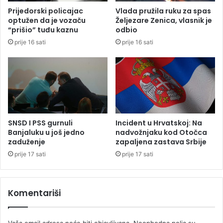
a
H
Prijedorski policajac
Vlada pružila ruku za spas
č
r
optužen da je vozaču
Željezare Zenica, vlasnik je
i
v
“prišio” tuđu kaznu
odbio
m
a
prije 16 sati
prije 16 sati
a
t
s
k
o
j
i
C
r
SNSD I PSS gurnuli
Incident u Hrvatskoj: Na
n
Banjaluku u još jedno
nadvožnjaku kod Otočca
zaduženje
zapaljena zastava Srbije
o
j
prije 17 sati
prije 17 sati
G
o
r
Komentariši
i
Vaša email adresa neće biti objavljivana.
Neophodna polja su