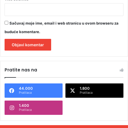
Sačuvaj moje ime, email i web stranicu u ovom browseru za
buduće komentare.
A
l
Pratite nas na
t
e
44.000
1.800
r
Pratilaca
Pratilaca
n
1.400
a
Pratilaca
t
i