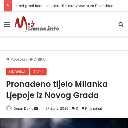
Izrael gradi kanal za krokodile oko zatvora za Palestince
Meni
P
Početna
/
HRONIKA
HRONIKA
TOP 1
Pronađeno tijelo Milanka
Ljepoje iz Novog Grada
Goran Dakic
S
27 Juna, 2026
0
Prije minut
e
n