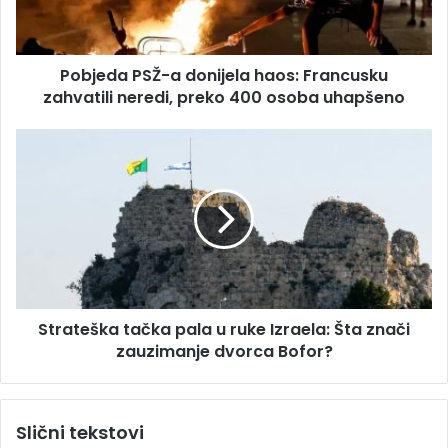
d
a
r
P
e
S
s
Pobjeda PSŽ-a donijela haos: Francusku
Ž
u
zahvatili neredi, preko 400 osoba uhapšeno
-
a
d
S
o
t
n
r
i
a
j
t
e
e
l
š
a
k
h
a
a
Strateška tačka pala u ruke Izraela: Šta znači
t
o
zauzimanje dvorca Bofor?
a
s
č
:
k
F
a
Slični tekstovi
r
p