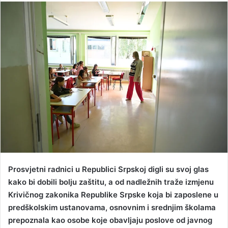
n
d
a
n
e
m
a
i
l
Prosvjetni radnici u Republici Srpskoj digli su svoj glas
kako bi dobili bolju zaštitu, a od nadležnih traže izmjenu
Krivičnog zakonika Republike Srpske koja bi zaposlene u
predškolskim ustanovama, osnovnim i srednjim školama
prepoznala kao osobe koje obavljaju poslove od javnog