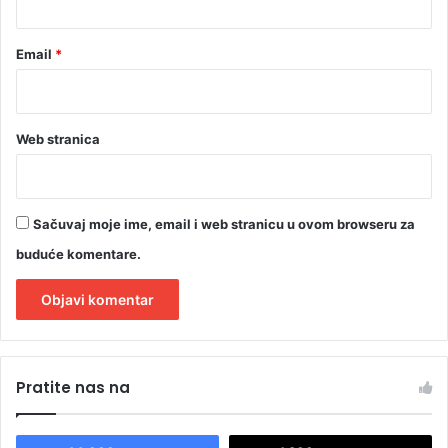
o
o
r
Email
*
?
Web stranica
Sačuvaj moje ime, email i web stranicu u ovom browseru za
buduće komentare.
A
l
Pratite nas na
t
e