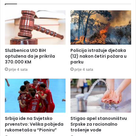
a
a
n
l
c
a
u
u
s
r
k
u
u
k
z
e
Službenica UIO BiH
Policija istražuje dječaka
a
I
optužena da je prikrila
(12) nakon četiri požara u
h
z
370.000 KM
parku
v
r
prije 4 sata
prije 4 sata
a
a
t
e
i
l
l
a
i
:
n
Š
e
t
r
a
Srbija ide na Svjetsko
Stigao apel stanovništvu
e
z
prvenstvo: Velika pobjeda
Srpske za racionalno
d
n
rukometaša u “Pioniru”
trošenje vode
i
a