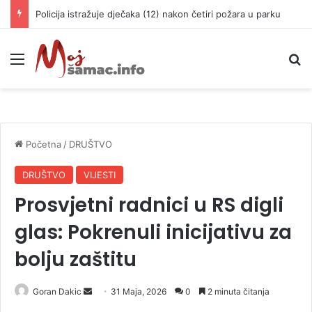
Policija istražuje dječaka (12) nakon četiri požara u parku
Meni
P
Početna
/
DRUŠTVO
DRUŠTVO
VIJESTI
Prosvjetni radnici u RS digli
glas: Pokrenuli inicijativu za
bolju zaštitu
Goran Dakic
S
31 Maja, 2026
0
2 minuta čitanja
e