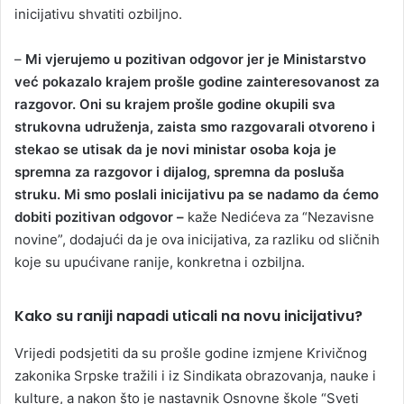
inicijativu shvatiti ozbiljno.
–
Mi vjerujemo u pozitivan odgovor jer je Ministarstvo
već pokazalo krajem prošle godine zainteresovanost za
razgovor. Oni su krajem prošle godine okupili sva
strukovna udruženja, zaista smo razgovarali otvoreno i
stekao se utisak da je novi ministar osoba koja je
spremna za razgovor i dijalog, spremna da posluša
struku. Mi smo poslali inicijativu pa se nadamo da ćemo
dobiti pozitivan odgovor –
kaže Nedićeva za “Nezavisne
novine”, dodajući da je ova inicijativa, za razliku od sličnih
koje su upućivane ranije, konkretna i ozbiljna.
Kako su raniji napadi uticali na novu inicijativu?
Vrijedi podsjetiti da su prošle godine izmjene Krivičnog
zakonika Srpske tražili i iz Sindikata obrazovanja, nauke i
kulture, a nakon što je nastavnik Osnovne škole “Sveti