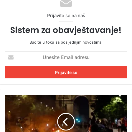
Prijavite se na naš
Sistem za obavještavanje!
Budite u toku sa posljednjim novostima.
U
n
e
s
i
t
e
E
P
m
o
a
b
i
j
l
e
a
d