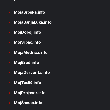
MojaSrpska.info
MojaBanjaLuka.info
MojDoboj.info
MojSrbac.info
MojaModriča.info
MojBrod.info
MojaDerventa.info
MojTeslić.info
MojPrnjavor.info
MojŠamac.info