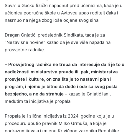
Sava” u Gacku fizički napadnut pred učenicima, kada je u
učionicu područne škole u Avtovcu upao roditelj đaka i
nasrnuo na njega zbog loše ocjene svog sina.
Dragan Gnjatić, predsjednik Sindikata, tada je za
“Nezavisne novine” kazao da je sve više napada na
prosvjetne radnike.
–
Prosvjetnog radnika ne treba da interesuje da li je to u
nadležnosti ministarstva pravde ili, pak, ministarstva
prosvjete i kulture, on zna šta je to nastavni plan i
program, i njemu je bitno da dođe i ode sa svog posla
bezbjedno, a ne da strahuje –
kazao je Gnjatić lani,
međutim ta inicijativa je propala.
Propala je i slična inicijativa iz 2024. godine koju je u
proceduru uputio pravnik Milko Grmuša, a koja je
podrazumijevala izmjene Krivičnog zakonika Republike