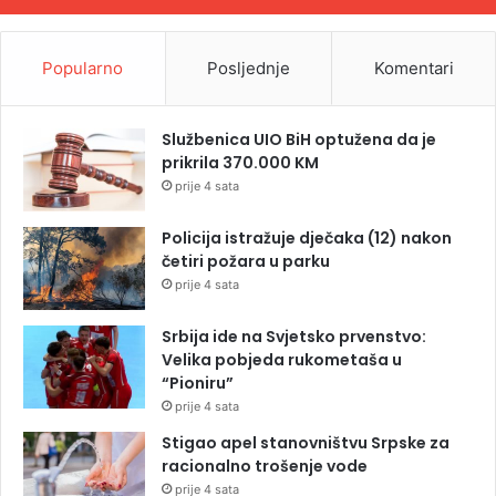
Popularno
Posljednje
Komentari
Službenica UIO BiH optužena da je
prikrila 370.000 KM
prije 4 sata
Policija istražuje dječaka (12) nakon
četiri požara u parku
prije 4 sata
Srbija ide na Svjetsko prvenstvo:
Velika pobjeda rukometaša u
“Pioniru”
prije 4 sata
Stigao apel stanovništvu Srpske za
racionalno trošenje vode
prije 4 sata