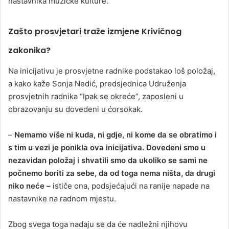
nastavnika muzičke kulture.
Zašto prosvjetari traže izmjene Krivičnog
zakonika?
Na inicijativu je prosvjetne radnike podstakao loš položaj,
a kako kaže Sonja Nedić, predsjednica Udruženja
prosvjetnih radnika “Ipak se okreće”, zaposleni u
obrazovanju su dovedeni u ćorsokak.
–
Nemamo više ni kuda, ni gdje, ni kome da se obratimo i
s tim u vezi je ponikla ova inicijativa. Dovedeni smo u
nezavidan položaj i shvatili smo da ukoliko se sami ne
počnemo boriti za sebe, da od toga nema ništa, da drugi
niko neće –
ističe ona, podsjećajući na ranije napade na
nastavnike na radnom mjestu.
Zbog svega toga nadaju se da će nadležni njihovu