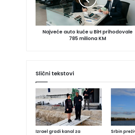
d
ć
r
e
e
a
s
u
u
Najveće auto kuće u BiH prihodovale
t
785 miliona KM
o
k
u
ć
e
u
Slični tekstovi
B
i
H
p
r
i
h
o
d
Izrael gradi kanal za
Srbin prež
o