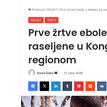
Početna
/
SVIJET
/
Prve žrtve ebole u kampu za ras
SVIJET
TOP 1
Prve žrtve ebol
raseljene u Kong
regionom
Goran Dakic
S
12 Juna, 2026
e
Facebook
X
LinkedIn
Tumblr
Pinterest
Reddit
VK
n
d
a
n