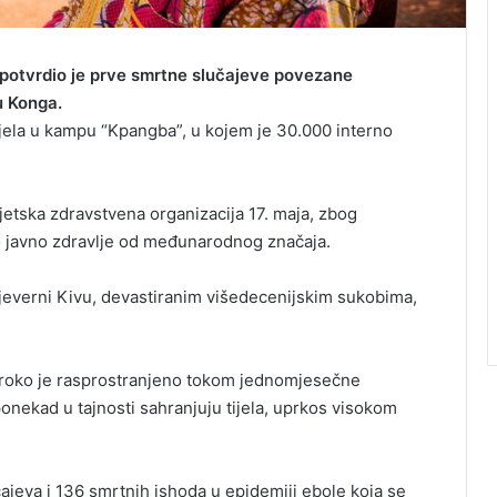
 potvrdio je prve smrtne slučajeve povezane
u Konga.
ivjela u kampu “Kpangba”, u kojem je 30.000 interno
vjetska zdravstvena organizacija 17. maja, zbog
o javno zdravlje od međunarodnog značaja.
Sjeverni Kivu, devastiranim višedecenijskim sukobima,
roko je rasprostranjeno tokom jednomjesečne
onekad u tajnosti sahranjuju tijela, uprkos visokom
ajeva i 136 smrtnih ishoda u epidemiji ebole koja se