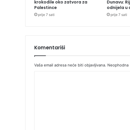
krokodile oko zatvora za
Dunavu: Ri
v
Palestince
odnijela u
a
prije 7 sati
prije 7 sati
l
e
7
8
5
m
Komentariši
i
l
i
Vaša email adresa neće biti objavljivana.
Neophodna p
o
K
n
a
o
K
m
M
e
n
t
a