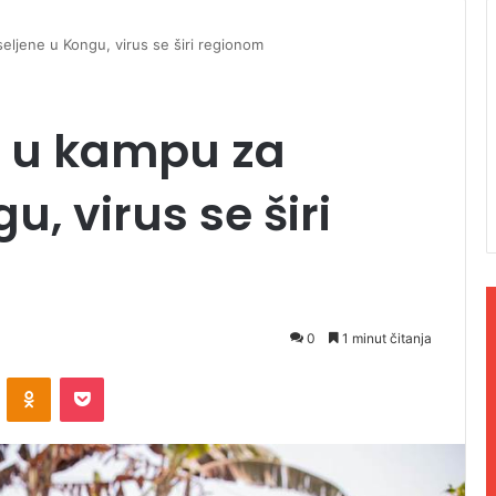
eljene u Kongu, virus se širi regionom
e u kampu za
u, virus se širi
0
1 minut čitanja
ontakte
Odnoklassniki
Pocket