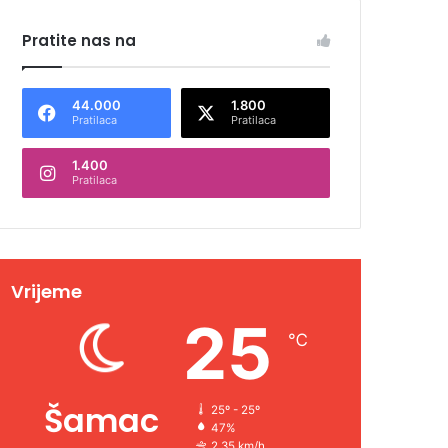
Pratite nas na
44.000
1.800
Pratilaca
Pratilaca
1.400
Pratilaca
Vrijeme
25
℃
Šamac
25º - 25º
47%
2.35 km/h