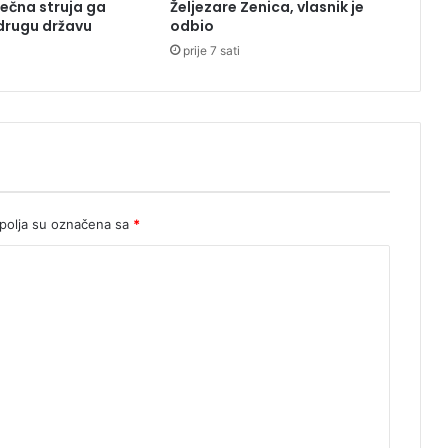
ječna struja ga
Željezare Zenica, vlasnik je
a
 drugu državu
odbio
c
prije 7 sati
e
b
o
o
k
i
I
n
s
olja su označena sa
*
t
a
g
r
a
m