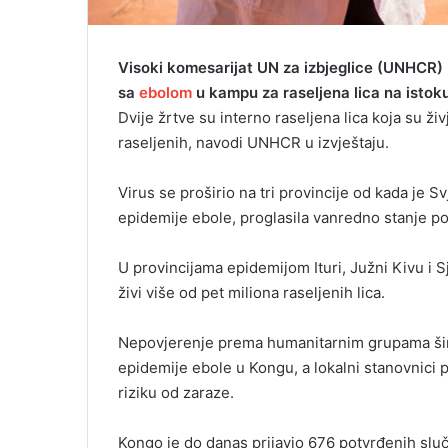
Visoki komesarijat UN za izbjeglice (UNHCR)
sa
ebolom
u kampu za raseljena lica na istok
Dvije žrtve su interno raseljena lica koja su ž
raseljenih, navodi UNHCR u izvještaju.
Virus se proširio na tri provincije od kada je S
epidemije ebole, proglasila vanredno stanje p
U provincijama epidemijom Ituri, Južni Kivu i 
živi više od pet miliona raseljenih lica.
Nepovjerenje prema humanitarnim grupama ši
epidemije ebole u Kongu, a lokalni stanovnici p
riziku od zaraze.
Kongo je do danas prijavio 676 potvrđenih sluč