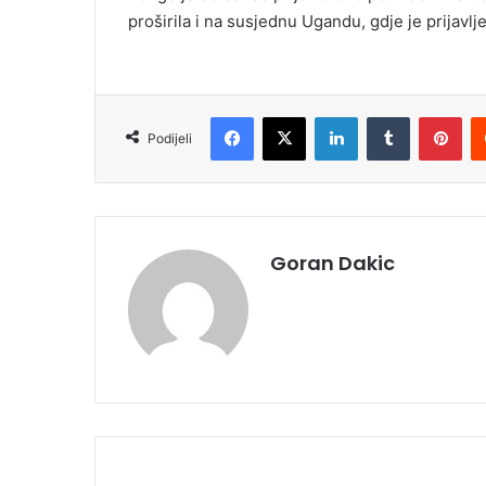
proširila i na susjednu Ugandu, gdje je prijavl
Facebook
X
LinkedIn
Tumblr
Pinterest
Podijeli
Goran Dakic