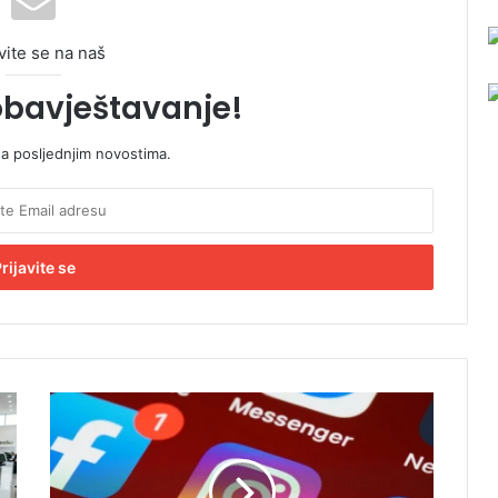
vite se na naš
obavještavanje!
sa posljednjim novostima.
O
g
l
a
s