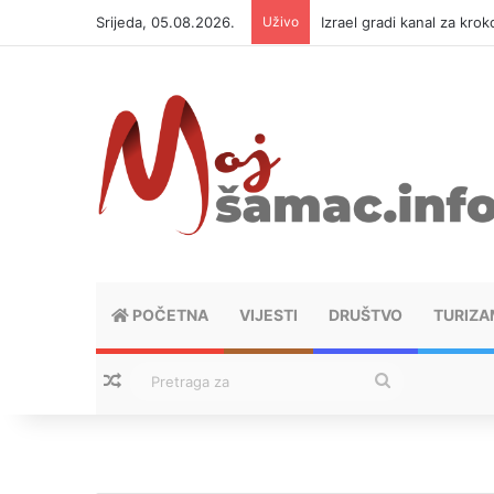
Srijeda, 05.08.2026.
Uživo
Izrael gradi kanal za kro
POČETNA
VIJESTI
DRUŠTVO
TURIZA
Nasumični tekstovi
Pretraga
za