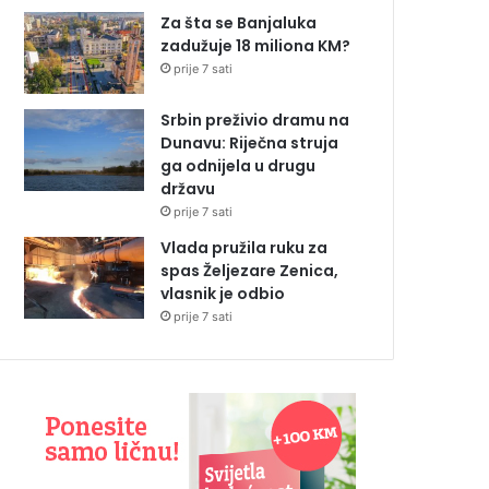
Za šta se Banjaluka
zadužuje 18 miliona KM?
prije 7 sati
Srbin preživio dramu na
Dunavu: Riječna struja
ga odnijela u drugu
državu
prije 7 sati
Vlada pružila ruku za
spas Željezare Zenica,
vlasnik je odbio
prije 7 sati