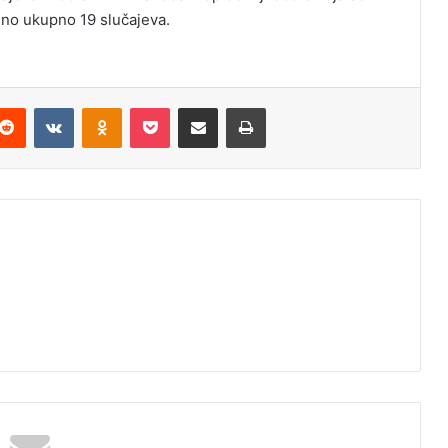
jeno ukupno 19 slučajeva.
Reddit
VKontakte
Odnoklassniki
Pocket
Podijeli putem Emaila
Odštampaj