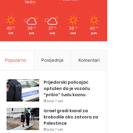
Vedro
40
39
37
38
40
℃
℃
℃
℃
℃
čet
pet
sub
ned
pon
Popularno
Posljednje
Komentari
Prijedorski policajac
optužen da je vozaču
“prišio” tuđu kaznu
prije 7 sati
Izrael gradi kanal za
krokodile oko zatvora za
Palestince
prije 7 sati