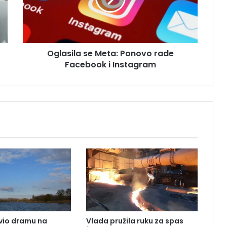
i
l
a
s
Oglasila se Meta: Ponovo rade
e
Facebook i Instagram
M
e
t
a
:
P
o
n
o
v
o
r
a
d
e
ivio dramu na
Vlada pružila ruku za spas
F