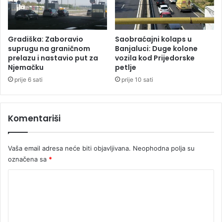
u
i
j
e
n
Gradiška: Zaboravio
Saobraćajni kolaps u
o
suprugu na graničnom
Banjaluci: Duge kolone
u
prelazu i nastavio put za
vozila kod Prijedorske
Njemačku
petlje
d
o
prije 6 sati
prije 10 sati
m
u
z
Komentariši
a
s
t
Vaša email adresa neće biti objavljivana.
Neophodna polja su
a
označena sa
*
r
e
K
o
m
e