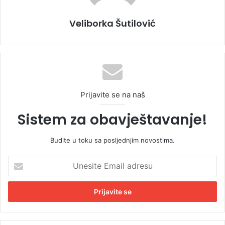
Veliborka Šutilović
Prijavite se na naš
Sistem za obavještavanje!
Budite u toku sa posljednjim novostima.
U
n
e
s
i
t
e