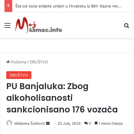
Šta od voća smijete unijeti u Hrvatsku iz BiH: Kazne mogu dostići 13.260 evra
Meni
P
Početna
/
DRUŠTVO
DRUŠTVO
PU Banjaluka: Zbog
alkoholisanosti
sankcionisano 176 vozača
Veliborka Šutilović
S
22 Jula, 2024
0
1 minut čitanja
e