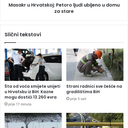
g
Masakr u Hrvatskoj: Petoro ljudi ubijeno u domu
v
a
za stare
a
z
t
i
s
o
k
Slični tekstovi
d
o
j
j
e
:
v
P
o
e
j
t
k
o
u
r
u
o
Šta od voća smijete unijeti
Strani radnici sve češće na
B
l
u Hrvatsku iz BiH: Kazne
gradilištima BiH
e
j
mogu dostići 13.260 evra
prije 5 sati
o
u
prije 17 minuta
g
d
r
i
a
u
d
b