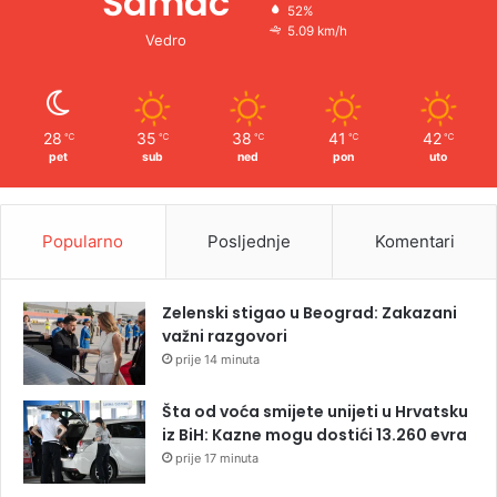
Šamac
52%
5.09 km/h
Vedro
28
35
38
41
42
℃
℃
℃
℃
℃
pet
sub
ned
pon
uto
Popularno
Posljednje
Komentari
Zelenski stigao u Beograd: Zakazani
važni razgovori
prije 14 minuta
Šta od voća smijete unijeti u Hrvatsku
iz BiH: Kazne mogu dostići 13.260 evra
prije 17 minuta