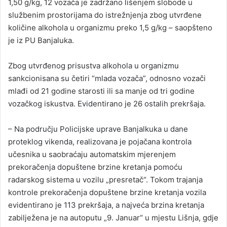
1,50 g/kg, 12 vozača je zadržano lišenjem slobode u
službenim prostorijama do istrežnjenja zbog utvrđene
količine alkohola u organizmu preko 1,5 g/kg – saopšteno
je iz PU Banjaluka.
Zbog utvrđenog prisustva alkohola u organizmu
sankcionisana su četiri “mlada vozača”, odnosno vozači
mlađi od 21 godine starosti ili sa manje od tri godine
vozačkog iskustva. Evidentirano je 26 ostalih prekršaja.
– Na području Policijske uprave Banjalkuka u dane
proteklog vikenda, realizovana je pojačana kontrola
učesnika u saobraćaju automatskim mjerenjem
prekoračenja dopuštene brzine kretanja pomoću
radarskog sistema u vozilu „presretač“. Tokom trajanja
kontrole prekoračenja dopuštene brzine kretanja vozila
evidentirano je 113 prekršaja, a najveća brzina kretanja
zabilježena je na autoputu „9. Јanuar“ u mjestu Lišnja, gdje