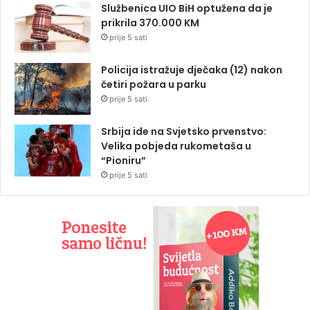
Službenica UIO BiH optužena da je
prikrila 370.000 KM
prije 5 sati
Policija istražuje dječaka (12) nakon
četiri požara u parku
prije 5 sati
Srbija ide na Svjetsko prvenstvo:
Velika pobjeda rukometaša u
“Pioniru”
prije 5 sati