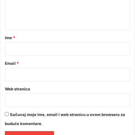
n
t
a
r
Ime
*
*
Email
*
Web stranica
Sačuvaj moje ime, email i web stranicu u ovom browseru za
buduće komentare.