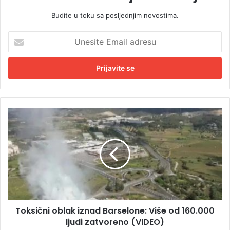
Budite u toku sa posljednjim novostima.
U
n
e
s
i
t
e
E
T
m
o
a
k
i
s
l
i
a
č
d
n
r
i
e
o
s
Toksični oblak iznad Barselone: Više od 160.000
b
u
ljudi zatvoreno (VIDEO)
l