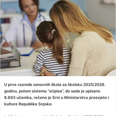
n
d
a
n
e
m
a
i
l
U prve razrede osnovnih škola za školsku 2025/2026.
godinu, putem sistema “eUpisa”, do sada je upisano
8.693 učenika, rečeno je Srni u Ministarstvu prosvjete i
kulture Republike Srpske.