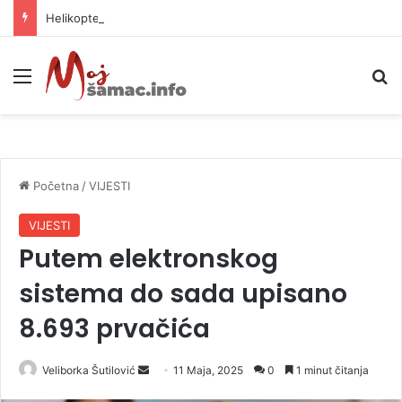
Helikopter ponovo gasi vatru u selima kod Trebinja
Meni
P
Početna
/
VIJESTI
VIJESTI
Putem elektronskog
sistema do sada upisano
8.693 prvačića
Veliborka Šutilović
S
11 Maja, 2025
0
1 minut čitanja
e