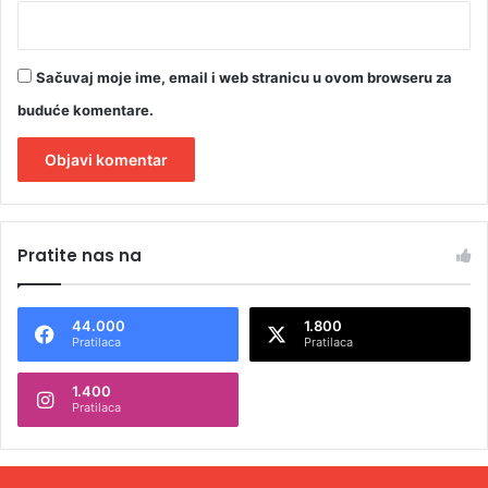
Sačuvaj moje ime, email i web stranicu u ovom browseru za
buduće komentare.
A
l
Pratite nas na
t
e
44.000
1.800
r
Pratilaca
Pratilaca
n
1.400
a
Pratilaca
t
i