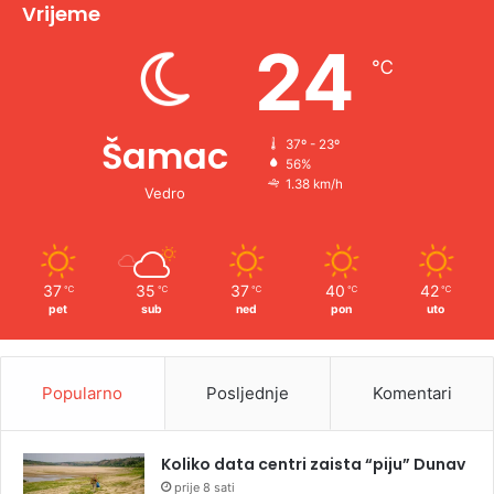
v
Vrijeme
e
24
℃
:
Šamac
37º - 23º
56%
1.38 km/h
Vedro
37
35
37
40
42
℃
℃
℃
℃
℃
pet
sub
ned
pon
uto
Popularno
Posljednje
Komentari
Koliko data centri zaista “piju” Dunav
prije 8 sati