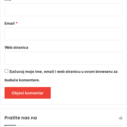
a
*
Email
*
Web stranica
Sačuvaj moje ime, email i web stranicu u ovom browseru za
buduće komentare.
A
l
Pratite nas na
t