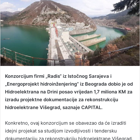
d
a
n
e
m
a
i
l
Konzorcijum firmi „Radis“ iz Istočnog Sarajeva i
„Energoprojekt hidroinženjering“ iz Beograda dobio je od
Hidroelektrana na Drini posao vrijedan 1,7 miliona KM za
izradu projektne dokumentacije za rekonstrukciju
hidroelektrane Višegrad, saznaje CAPITAL.
Konkretno, ovaj konzorcijum se obavezao da će izraditi
idejni projekat sa studijom izvodljivosti i tendersku
dokumentaciju za rekonstrukciju hidroelektrane Višegrad.