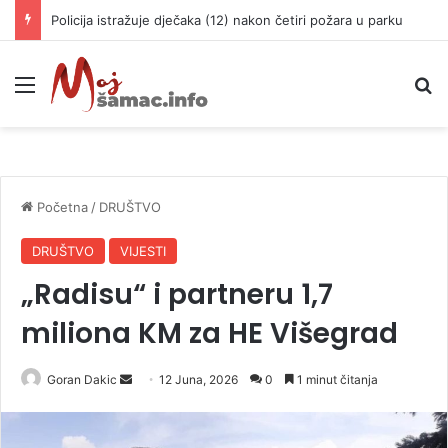
Policija istražuje dječaka (12) nakon četiri požara u parku
Meni
P
Početna
/
DRUŠTVO
DRUŠTVO
VIJESTI
„Radisu“ i partneru 1,7
miliona KM za HE Višegrad
Goran Dakic
S
12 Juna, 2026
0
1 minut čitanja
e
n