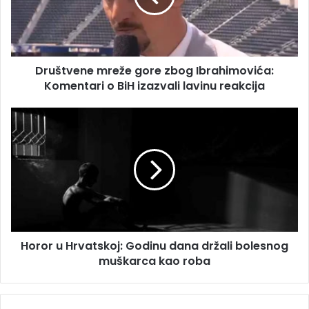
a
v
d
e
r
n
e
e
s
Društvene mreže gore zbog Ibrahimovića:
m
u
Komentari o BiH izazvali lavinu reakcija
r
e
ž
H
e
o
g
r
o
o
r
r
e
u
z
H
b
r
o
v
g
Horor u Hrvatskoj: Godinu dana držali bolesnog
a
I
muškarca kao roba
t
b
s
r
k
a
o