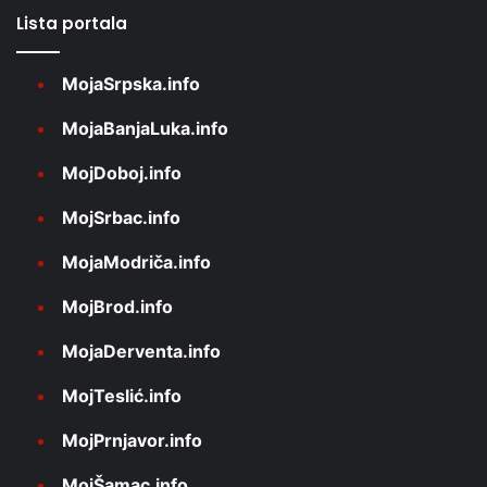
Lista portala
MojaSrpska.info
MojaBanjaLuka.info
MojDoboj.info
MojSrbac.info
MojaModriča.info
MojBrod.info
MojaDerventa.info
MojTeslić.info
MojPrnjavor.info
MojŠamac.info