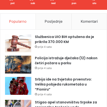
pet
sub
ned
pon
uto
Popularno
Posljednje
Komentari
Službenica UIO BiH optužena da je
prikrila 370.000 KM
prije 4 sata
Policija istražuje dječaka (12) nakon
četiri požara u parku
prije 4 sata
Srbija ide na Svjetsko prvenstvo:
Velika pobjeda rukometaša u
“Pioniru”
prije 4 sata
Stigao apel stanovništvu Srpske za