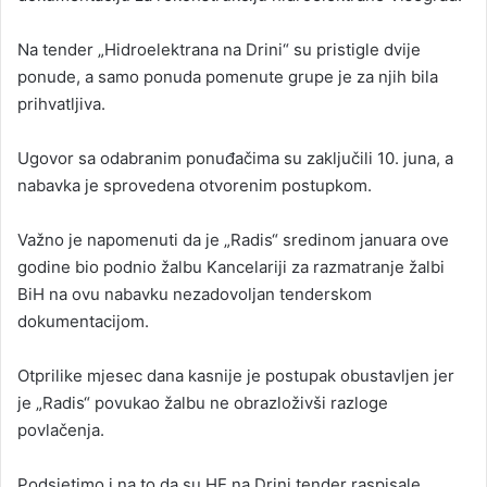
Na tender „Hidroelektrana na Drini“ su pristigle dvije
ponude, a samo ponuda pomenute grupe je za njih bila
prihvatljiva.
Ugovor sa odabranim ponuđačima su zaključili 10. juna, a
nabavka je sprovedena otvorenim postupkom.
Važno je napomenuti da je „Radis“ sredinom januara ove
godine bio podnio žalbu Kancelariji za razmatranje žalbi
BiH na ovu nabavku nezadovoljan tenderskom
dokumentacijom.
Otprilike mjesec dana kasnije je postupak obustavljen jer
je „Radis“ povukao žalbu ne obrazloživši razloge
povlačenja.
Podsjetimo i na to da su HE na Drini tender raspisale