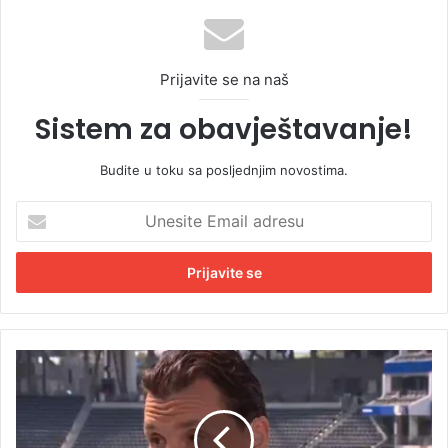
Prijavite se na naš
Sistem za obavještavanje!
Budite u toku sa posljednjim novostima.
U
n
e
s
i
t
e
E
D
m
r
a
u
i
š
l
t