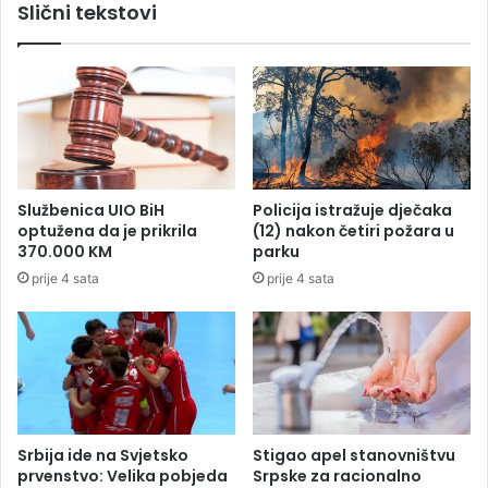
Slični tekstovi
h
j
i
:
m
G
o
o
v
d
i
i
ć
n
a
u
:
d
Službenica UIO BiH
Policija istražuje dječaka
K
a
optužena da je prikrila
(12) nakon četiri požara u
o
n
370.000 KM
parku
m
a
prije 4 sata
prije 4 sata
e
d
n
r
t
ž
a
a
r
l
i
i
o
b
B
o
Srbija ide na Svjetsko
Stigao apel stanovništvu
i
l
prvenstvo: Velika pobjeda
Srpske za racionalno