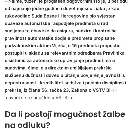
–
Naime, tuženi je proglašen odgovornim što je, u periodu
od najmanje jedne godine i devet mjeseci, iako je kao
rukovodilac Suda Bosne i Hercegovine bio svjestan
obaveze automatske raspodjele predmeta u rad
sudijama te obaveze da osigura, nadzire i kontroliše
pravilnost automatske dodjele predmeta propisane
podzakonskim aktom Vijeća, u 16 predmeta propustio
postupiti u skladu sa relevantnim odredbama Pravilnika
o sistemu za automatsko upravljanje predmetima u
sudovima, čime je s direktnim umišljajem prekršio
službenu dužnost i doveo u pitanje povjerenje javnosti u
nepristrasnost i kredibilitet sudstva i počinio disciplinski
prekršaj iz člana 56. tačka 23. Zakona o VSTV BiH –
navodi se u saopštenju VSTS-a.
Da li postoji mogućnost žalbe
na odluku?