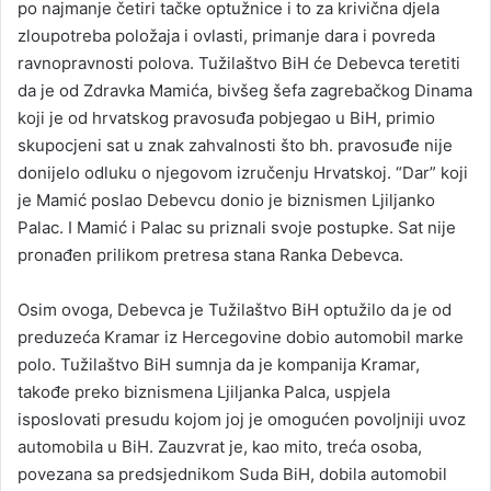
po najmanje četiri tačke optužnice i to za krivična djela
zloupotreba položaja i ovlasti, primanje dara i povreda
ravnopravnosti polova. Tužilaštvo BiH će Debevca teretiti
da je od Zdravka Mamića, bivšeg šefa zagrebačkog Dinama
koji je od hrvatskog pravosuđa pobjegao u BiH, primio
skupocjeni sat u znak zahvalnosti što bh. pravosuđe nije
donijelo odluku o njegovom izručenju Hrvatskoj. “Dar” koji
je Mamić poslao Debevcu donio je biznismen Ljiljanko
Palac. I Mamić i Palac su priznali svoje postupke. Sat nije
pronađen prilikom pretresa stana Ranka Debevca.
Osim ovoga, Debevca je Tužilaštvo BiH optužilo da je od
preduzeća Kramar iz Hercegovine dobio automobil marke
polo. Tužilaštvo BiH sumnja da je kompanija Kramar,
takođe preko biznismena Ljiljanka Palca, uspjela
isposlovati presudu kojom joj je omogućen povoljniji uvoz
automobila u BiH. Zauzvrat je, kao mito, treća osoba,
povezana sa predsjednikom Suda BiH, dobila automobil