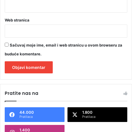
t
u
d
e
Web stranica
n
t
e
p
Sačuvaj moje ime, email i web stranicu u ovom browseru za
r
buduće komentare.
v
e
g
o
A
d
l
i
Pratite nas na
n
t
e
e
44.000
1.800
r
Pratilaca
Pratilaca
n
1.400
a