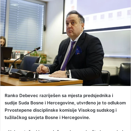
n
d
a
n
e
m
a
i
l
Ranko Debevec razriješen sa mjesta predsjednika i
sudije Suda Bosne i Hercegovine, utvrđeno je to odlukom
Prvostepene disciplinske komisije Visokog sudskog i
tužilačkog savjeta Bosne i Hercegovine.