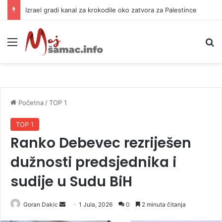
Izrael gradi kanal za krokodile oko zatvora za Palestince
Meni
P
Početna
/
TOP 1
TOP 1
Ranko Debevec rezriješen
dužnosti predsjednika i
sudije u Sudu BiH
Goran Dakic
S
1 Jula, 2026
0
2 minuta čitanja
e