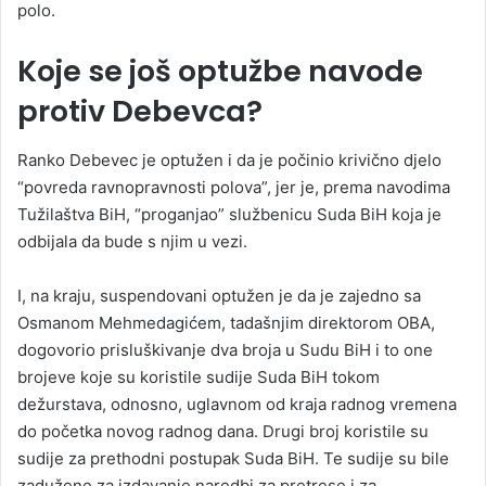
polo.
Koje se još optužbe navode
protiv Debevca?
Ranko Debevec je optužen i da je počinio krivično djelo
“povreda ravnopravnosti polova”, jer je, prema navodima
Tužilaštva BiH, “proganjao” službenicu Suda BiH koja je
odbijala da bude s njim u vezi.
I, na kraju, suspendovani optužen je da je zajedno sa
Osmanom Mehmedagićem, tadašnjim direktorom OBA,
dogovorio prisluškivanje dva broja u Sudu BiH i to one
brojeve koje su koristile sudije Suda BiH tokom
dežurstava, odnosno, uglavnom od kraja radnog vremena
do početka novog radnog dana. Drugi broj koristile su
sudije za prethodni postupak Suda BiH. Te sudije su bile
zadužene za izdavanje naredbi za pretrese i za