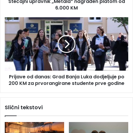
s
Stečajni upravnik „Metala“ nagrađen platom od
p
u
6.000 KM
r
a
v
P
n
r
i
i
k
j
„
a
M
v
e
e
t
o
a
d
l
Prijave od danas: Grad Banja Luka dodjeljuje po
d
a
200 KM za prvorangirane studente prve godine
a
“
n
n
a
a
s
Slični tekstovi
g
:
r
G
a
r
đ
a
e
d