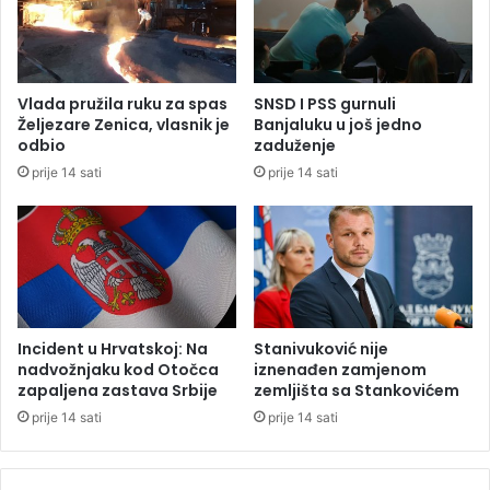
n
B
p
a
l
n
a
j
Vlada pružila ruku za spas
SNSD I PSS gurnuli
t
a
Željezare Zenica, vlasnik je
Banjaluku u još jedno
o
L
odbio
zaduženje
m
u
prije 14 sati
prije 14 sati
o
k
d
a
6
d
.
o
0
d
0
j
0
e
K
l
Incident u Hrvatskoj: Na
Stanivuković nije
M
j
nadvožnjaku kod Otočca
iznenađen zamjenom
u
zapaljena zastava Srbije
zemljišta sa Stankovićem
j
prije 14 sati
prije 14 sati
e
p
o