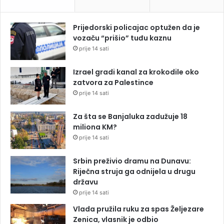
Prijedorski policajac optužen da je
vozaču “prišio” tuđu kaznu
prije 14 sati
Izrael gradi kanal za krokodile oko
zatvora za Palestince
prije 14 sati
Za šta se Banjaluka zadužuje 18
miliona KM?
prije 14 sati
Srbin preživio dramu na Dunavu:
Riječna struja ga odnijela u drugu
državu
prije 14 sati
Vlada pružila ruku za spas Željezare
Zenica, vlasnik je odbio