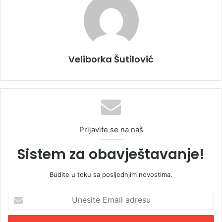
Veliborka Šutilović
Prijavite se na naš
Sistem za obavještavanje!
Budite u toku sa posljednjim novostima.
U
n
e