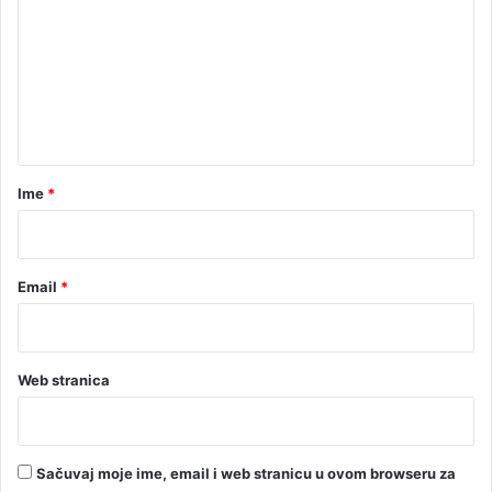
u
m
l
e
a
n
t
a
r
Ime
*
*
Email
*
Web stranica
Sačuvaj moje ime, email i web stranicu u ovom browseru za