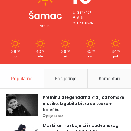
Šamac
38º - 19º
61%
0.28 km/h
Vedro
38
40
36
35
34
℃
℃
℃
℃
℃
pon
uto
sri
čet
pet
Popularno
Posljednje
Komentari
Preminula legendarna kraljica romske
muzike: Izgubila bitku sa teškom
bolešću
prije 14 sati
Maskirani razbojnici iz budvanskog