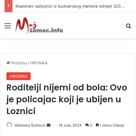
Maskirani razbojnici iz budvanskog marketa odnijeli 320.000 evra
Meni
P
Početna
/
HRONIKA
HRONIKA
Roditelji nijemi od bola: Ovo
je policajac koji je ubijen u
Loznici
Veliborka Šutilović
S
18 Jula, 2024
0
1 minut čitanja
e