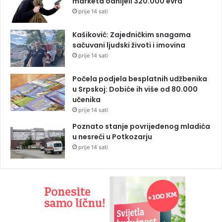
marketa odnijeli 320.000 evra
prije 14 sati
Kašiković: Zajedničkim snagama
sačuvani ljudski životi i imovina
prije 14 sati
Počela podjela besplatnih udžbenika
u Srpskoj: Dobiće ih više od 80.000
učenika
prije 14 sati
Poznato stanje povrijeđenog mladića
u nesreći u Potkozarju
prije 14 sati