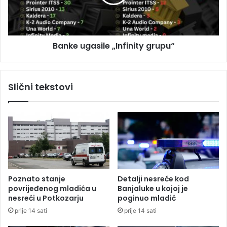
j
u
e
g
s
a
p
s
r
Banke ugasile „Infinity grupu“
i
e
l
m
e
n
„
Slični tekstovi
o
I
z
n
a
f
t
i
r
n
a
i
d
t
i
y
c
g
Poznato stanje
Detalji nesreće kod
i
r
povrijeđenog mladića u
Banjaluke u kojoj je
o
u
nesreći u Potkozarju
poginuo mladić
n
p
prije 14 sati
prije 14 sati
a
u
l
“