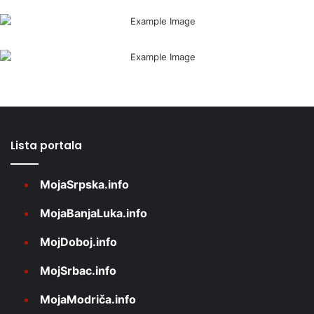
Lista portala
MojaSrpska.info
MojaBanjaLuka.info
MojDoboj.info
MojSrbac.info
MojaModriča.info