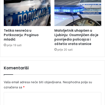
n
u
t
r
k
u
Teška nesreća u
Maloljetnik uhapšen u
d
Potkozarju: Poginuo
Ljubinju: Osumnjičen da je
a
mladić
povrijedio policajca i
oštetio vrata stanice
j
prije 19 sati
a
prije 20 sati
k
č
a
Komentariši
m
a
c
Vaša email adresa neće biti objavljivana.
Neophodna polja su
a
označena sa
*
2
1
K
.
j
o