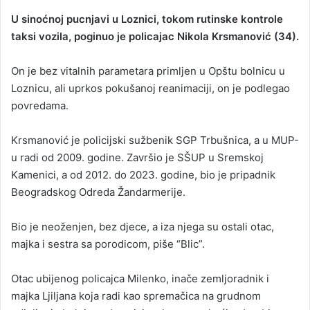
U sinoćnoj pucnjavi u Loznici, tokom rutinske kontrole
taksi vozila, poginuo je policajac Nikola Krsmanović (34).
On je bez vitalnih parametara primljen u Opštu bolnicu u
Loznicu, ali uprkos pokušanoj reanimaciji, on je podlegao
povredama.
Krsmanović je policijski sužbenik SGP Trbušnica, a u MUP-
u radi od 2009. godine. Završio je SŠUP u Sremskoj
Kamenici, a od 2012. do 2023. godine, bio je pripadnik
Beogradskog Odreda Žandarmerije.
Bio je neoženjen, bez djece, a iza njega su ostali otac,
majka i sestra sa porodicom, piše “Blic”.
Otac ubijenog policajca Milenko, inače zemljoradnik i
majka Ljiljana koja radi kao spremačica na grudnom